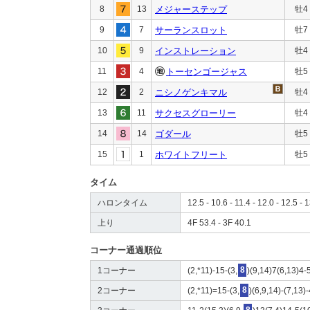
8
13
メジャーステップ
牡4
9
7
サーランスロット
牡7
10
9
インストレーション
牡4
11
4
トーセンゴージャス
牡5
12
2
ニシノゲンキマル
牡4
13
11
サクセスグローリー
牡4
14
14
ゴダール
牡5
15
1
ホワイトフリート
牡5
タイム
ハロンタイム
12.5 - 10.6 - 11.4 - 12.0 - 12.5 - 1
上り
4F 53.4 - 3F 40.1
コーナー通過順位
1コーナー
(2,*11)-15-(3,
8
)(9,14)7(6,13)4-
2コーナー
(2,*11)=15-(3,
8
)(6,9,14)-(7,13)