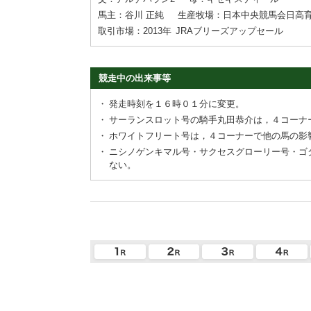
馬主：谷川 正純
生産牧場：日本中央競馬会日高
取引市場：2013年
JRAブリーズアップセール
競走中の出来事等
・
発走時刻を１６時０１分に変更。
・
サーランスロット号の騎手丸田恭介は，４コーナ
・
ホワイトフリート号は，４コーナーで他の馬の影
・
ニシノゲンキマル号・サクセスグローリー号・ゴ
ない。