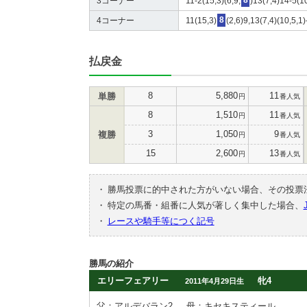
3コーナー
11-2(15,3)(6,9,
8
)13(7,4)14-5(1
4コーナー
11(15,3)
8
(2,6)9,13(7,4)(10,5,1)
払戻金
8
5,880
11
単勝
円
番人気
8
1,510
11
円
番人気
3
1,050
9
複勝
円
番人気
15
2,600
13
円
番人気
・
勝馬投票に的中された方がいない場合、その投票
・
特定の馬番・組番に人気が著しく集中した場合、
・
レースや騎手等につく記号
勝馬の紹介
エリーフェアリー
牝4
2011年4月29日生
父：アルデバラン2
母：キセキスティール