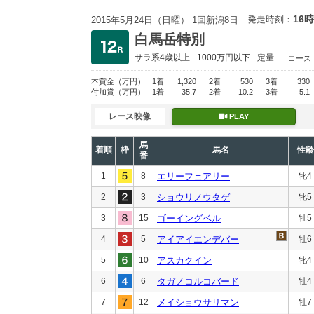
16時
発走時刻：
2015年5月24日（日曜） 1回新潟8日
白馬岳特別
サラ系4歳以上
1000万円以下
定量
コース
本賞金
（万円）
1着
1,320
2着
530
3着
330
付加賞
（万円）
1着
35.7
2着
10.2
3着
5.1
レース映像
PLAY
馬
着順
枠
馬名
性齢
番
1
8
エリーフェアリー
牝4
2
3
ショウリノウタゲ
牝5
3
15
ゴーイングベル
牡5
4
5
アイアイエンデバー
牡6
5
10
アスカクイン
牝4
6
6
タガノコルコバード
牡4
7
12
メイショウサリマン
牡7