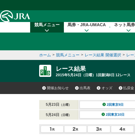
本文へ移動する
競馬メニュー
馬券・JRA-UMACA
ネット馬券
ホーム
>
競馬メニュー
>
レース結果 開催選択
>
レー
レース結果
2015年5月24日（日曜）1回新潟8日 12レース
開催お知らせ
出馬表
オッズ
払戻金
5月23日
2回東京9日
（土曜）
5月24日
2回東京10日
（日曜）