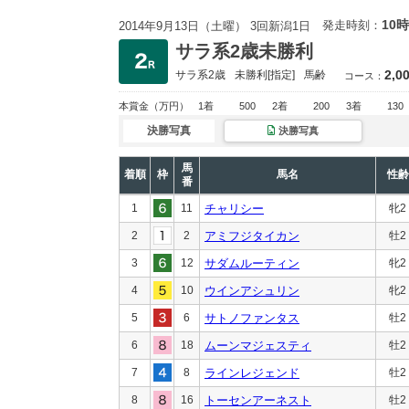
10時
発走時刻：
2014年9月13日（土曜） 3回新潟1日
サラ系2歳未勝利
2,0
サラ系2歳
未勝利
[指定]
馬齢
コース：
本賞金
（万円）
1着
500
2着
200
3着
130
決勝写真
決勝写真
馬
着順
枠
馬名
性齢
番
1
11
チャリシー
牝2
2
2
アミフジタイカン
牡2
3
12
サダムルーティン
牝2
4
10
ウインアシュリン
牝2
5
6
サトノファンタス
牡2
6
18
ムーンマジェスティ
牡2
7
8
ラインレジェンド
牡2
8
16
トーセンアーネスト
牡2