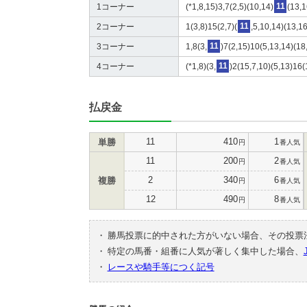
1コーナー
(*1,8,15)3,7(2,5)(10,14)
11
(13,1
2コーナー
1(3,8)15(2,7)(
11
,5,10,14)(13,16
3コーナー
1,8(3,
11
)7(2,15)10(5,13,14)(18
4コーナー
(*1,8)(3,
11
)2(15,7,10)(5,13)16(
払戻金
11
410
1
単勝
円
番人気
11
200
2
円
番人気
2
340
6
複勝
円
番人気
12
490
8
円
番人気
・
勝馬投票に的中された方がいない場合、その投票
・
特定の馬番・組番に人気が著しく集中した場合、
・
レースや騎手等につく記号