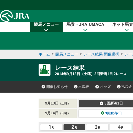
本文へ移動する
競馬メニュー
馬券・JRA-UMACA
ネット馬券
ホーム
>
競馬メニュー
>
レース結果 開催選択
>
レー
レース結果
2014年9月13日（土曜）3回新潟1日 2レース
開催お知らせ
出馬表
オッズ
払戻金
9月13日
3回新潟1日
（土曜）
9月14日
3回新潟2日
（日曜）