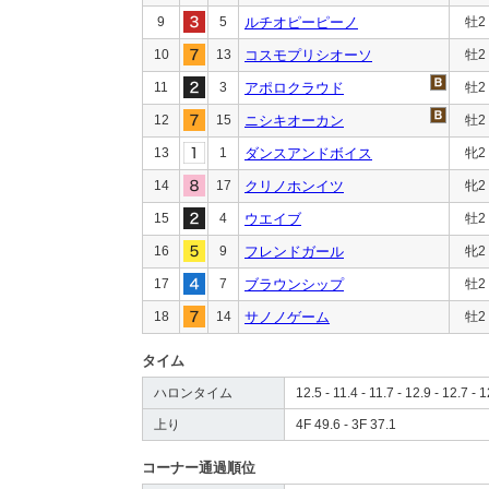
9
5
ルチオピーピーノ
牡2
10
13
コスモプリシオーソ
牡2
11
3
アポロクラウド
牡2
12
15
ニシキオーカン
牡2
13
1
ダンスアンドボイス
牝2
14
17
クリノホンイツ
牝2
15
4
ウエイブ
牡2
16
9
フレンドガール
牝2
17
7
ブラウンシップ
牡2
18
14
サノノゲーム
牡2
タイム
ハロンタイム
12.5 - 11.4 - 11.7 - 12.9 - 12.7 - 1
上り
4F 49.6 - 3F 37.1
コーナー通過順位