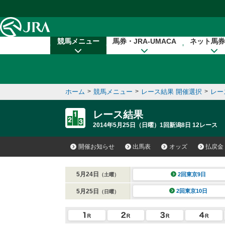
本文へ移動する
競馬メニュー
馬券・JRA-UMACA
ネット馬券
ホーム
>
競馬メニュー
>
レース結果 開催選択
>
レー
レース結果
2014年5月25日（日曜）1回新潟8日 12レース
開催お知らせ
出馬表
オッズ
払戻金
5月24日
2回東京9日
（土曜）
5月25日
2回東京10日
（日曜）