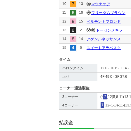
10
13
マウナケア
11
10
フリーダムブラウン
12
15
ベルモントブロンド
13
2
トーセンメキラ
14
14
アゲンルネッサンス
15
6
スイートアラベスク
タイム
ハロンタイム
12.0 - 10.6 - 11.4 - 
上り
4F 49.0 - 3F 37.6
コーナー通過順位
3コーナー
(*
7
,12)5,8-11(13,1
4コーナー
7
,12-(5,8)-11-(13,
払戻金