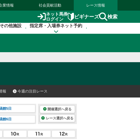
企業情報
社会貢献活動
レース情報
ネット馬券
検索
ビギナーズ
ログイン
その他施設
指定席・入場券ネット予約
情報
今週の注目レース
函館5日
開催選択へ戻る
レース選択へ戻る
函館6日