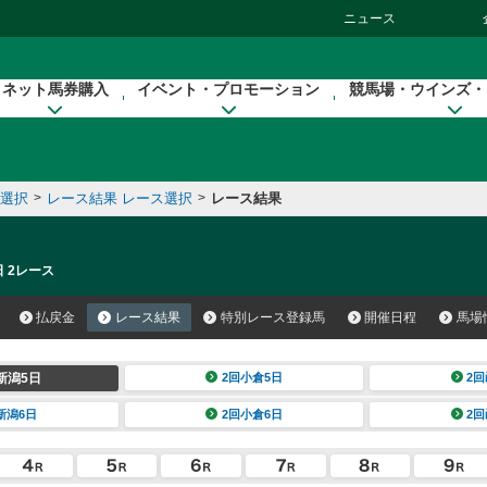
ニュース
ネット馬券購入
イベント・プロモーション
競馬場・ウインズ・
催選択
>
レース結果 レース選択
>
レース結果
日 2レース
払戻金
レース結果
特別レース登録馬
開催日程
馬場
新潟5日
2回小倉5日
2回
新潟6日
2回小倉6日
2回