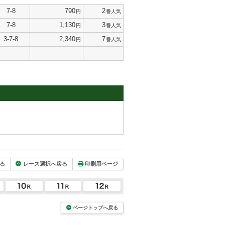
7-8
790
2
円
番人気
7-8
1,130
3
円
番人気
3-7-8
2,340
7
円
番人気
る
レース選択へ戻る
印刷用ページ
ページトップへ戻る