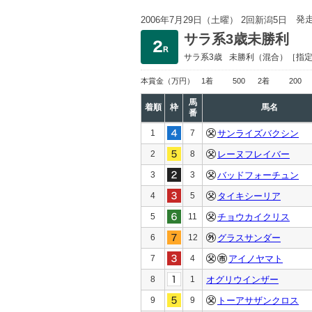
発
2006年7月29日（土曜） 2回新潟5日
サラ系3歳未勝利
サラ系3歳
未勝利
（混合）［指
本賞金
（万円）
1着
500
2着
200
馬
着順
枠
馬名
番
1
7
サンライズバクシン
2
8
レーヌフレイバー
3
3
バッドフォーチュン
4
5
タイキシーリア
5
11
チョウカイクリス
6
12
グラスサンダー
7
4
アイノヤマト
8
1
オグリウインザー
9
9
トーアサザンクロス