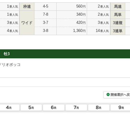
1
4-5
560
2
枠連
馬連
番人気
円
番人気
1
7-8
340
2
馬単
番人気
円
番人気
3
3-7
420
3
ワイド
3連複
番人気
円
番人気
4
3-8
1,360
14
3連単
番人気
円
番人気
牡3
ドリオボッコ
開催選択へ戻