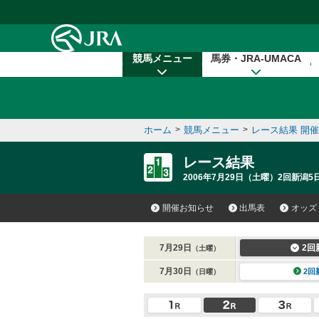
本文へ移動する
競馬メニュー
馬券・JRA-UMACA
ホーム
>
競馬メニュー
>
レース結果 開
レース結果
2006年7月29日（土曜）2回新潟5
開催お知らせ
出馬表
オッズ
7月29日
2回
（土曜）
7月30日
2回
（日曜）