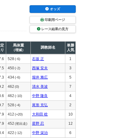
オッズ
印刷用ページ
レース結果の見方
推定
馬体重
単勝
調教師名
上り
人気
（増減）
7.6
528
石坂 正
1
(-6)
7.5
450
西塚 安夫
3
(-2)
7.3
434
堀井 雅広
5
(-6)
9.2
462
清水 美波
7
(0)
8.6
462
中野 隆良
4
(-10)
9.7
528
尾形 充弘
2
(-4)
7.9
412
大和田 稔
10
(+20)
7.9
452
星野 忍
12
(初出走)
8.4
422
中野 栄治
6
(-12)