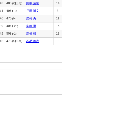
8.8
480
田中 清隆
14
(初出走)
8.1
496
戸田 博文
8
(+2)
9.0
470
柴崎 勇
11
(0)
7.9
406
柴崎 勇
15
(-28)
8.9
508
高橋 裕
13
(-2)
9.6
478
石毛 善彦
9
(初出走)