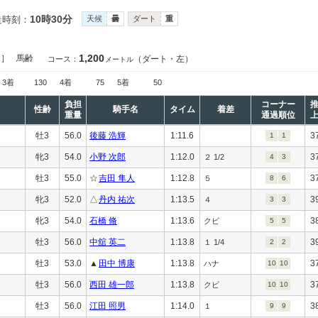
10時30分
走時刻：
天候
曇
ダート
重
1,200
定］
馬齢
（ダート・左）
コース：
メートル
3着
130
4着
75
5着
50
負担
コーナー
性齢
騎手名
タイム
着差
重量
通過順位
牡3
56.0
後藤 浩輝
1:11.6
3
1
1
牝3
54.0
小野 次郎
1:12.0
3
２ 1/2
4
3
牡3
55.0
☆
吉田 隼人
1:12.8
3
５
8
6
牝3
52.0
△
丹内 祐次
1:13.5
3
４
3
3
牝3
54.0
石橋 脩
1:13.6
3
クビ
5
5
牡3
56.0
中舘 英二
1:13.8
3
１ 1/4
2
2
牡3
53.0
▲
田中 博康
1:13.8
3
ハナ
10
10
牡3
56.0
西田 雄一郎
1:13.8
3
クビ
10
10
牡3
56.0
江田 照男
1:14.0
3
１
9
9