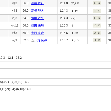
牡3
56.0
嘉藤 貴行
1:14.0
3
アタマ
6
6
牡3
56.0
高橋 智大
1:14.3
3
１ 3/4
12
12
牝3
54.0
池田 鉄平
1:14.3
3
ハナ
6
6
せん3
56.0
柴田 未崎
1:15.3
3
６
15
15
牡3
56.0
大西 直宏
1:15.6
3
１ 3/4
14
14
牝3
52.0
△
大野 拓弥
1:15.7
3
１／２
12
12
12.3 - 12.1 - 13.2
5)3,9-(1,4)(6,10)-14-2
3,15)-9(1,4)-(6,10)-14-2