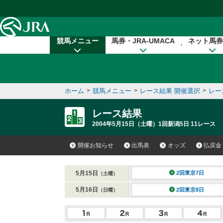
本文へ移動する
競馬メニュー
馬券・JRA-UMACA
ネット馬券
ホーム
>
競馬メニュー
>
レース結果 開催選択
>
レー
レース結果
2004年5月15日（土曜）1回新潟5日 11レース
開催お知らせ
出馬表
オッズ
払戻金
5月15日
2回東京7日
（土曜）
5月16日
2回東京8日
（日曜）