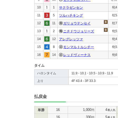
10
1
サクラゼンセン
牝4
11
5
ツルハチキング
牡5
12
11
ガリョウテンセイ
牡7
13
2
ニチドウジョリーズ
牝5
14
12
アレグレッツァ
牝4
15
8
モンマルトルシチー
牝5
16
14
レッドヴィーナス
牝6
タイム
ハロンタイム
11.9 - 10.1 - 10.5 - 10.9 - 11.9
上り
4F 43.4 - 3F 33.3
払戻金
16
1,000
4
単勝
円
番人気
16
330
5
円
番人気