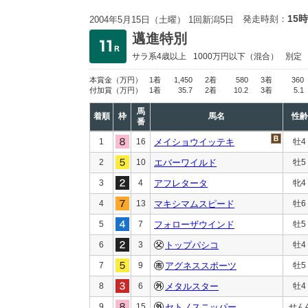
15時
発走時刻：
2004年5月15日（土曜） 1回新潟5日
邁進特別
サラ系4歳以上
1000万円以下
（混合）
別定
本賞金
（万円）
1着
1,450
2着
580
3着
360
付加賞
（万円）
1着
35.7
2着
10.2
3着
5.1
馬
着順
枠
馬名
性齢
番
1
16
メイショウイッテキ
牡4
2
10
エバーワイルド
牡5
3
4
アフレタータ
牝4
4
13
マキシマムスピード
牡6
5
7
フォローザウインド
牡5
6
3
トップパシコ
牡4
7
9
アグネススポーツ
牡5
8
6
メタルスター
牡4
9
15
セトノスニッパー
せん