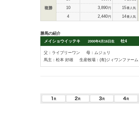
10
3,890
15
複勝
円
番人気
4
2,440
14
円
番人気
勝馬の紹介
メイショウイッテキ
牡4
2000年4月16日生
父：ライブリーワン
母：ムジュリ
馬主：松本 好雄
生産牧場：(有)ジィワンファーム