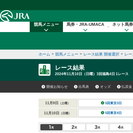
本文へ移動する
競馬メニュー
馬券・JRA-UMACA
ネット馬券
ホーム
>
競馬メニュー
>
レース結果 開催選択
>
レー
レース結果
2024年11月10日（日曜）3回福島4日 1レース
開催お知らせ
出馬表
オッズ
払戻金
11月9日
5回東京3日
（土曜）
11月10日
5回東京4日
（日曜）