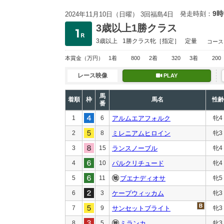
9時
発走時刻：
2024年11月10日（日曜） 3回福島4日
3歳以上1勝クラス
3歳以上
1勝クラス
牝［指定］
定量
コース
本賞金
（万円）
1着
800
2着
320
3着
200
レース映像
PLAY
馬
着順
枠
馬名
性齢
番
1
6
アルムエアフォルク
牝4
2
8
ミレニアムヒロイン
牝3
3
15
ランスノーブル
牝4
4
10
パルクリチュード
牝4
5
11
ブエナディオサ
牝5
6
3
ケープウィッカム
牝3
7
9
サンセットブライト
牝3
8
5
ミランカ
牝3