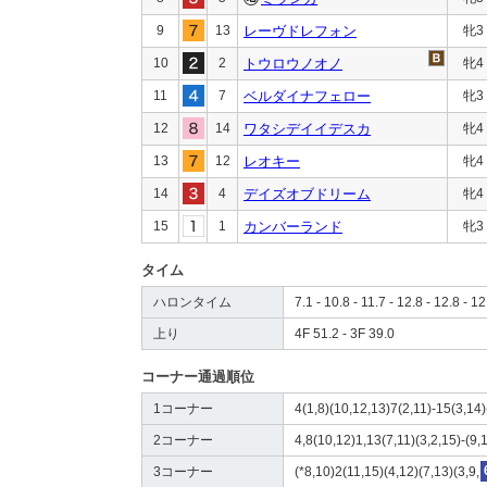
9
13
レーヴドレフォン
牝3
10
2
トウロウノオノ
牝4
11
7
ベルダイナフェロー
牝3
12
14
ワタシデイイデスカ
牝4
13
12
レオキー
牝4
14
4
デイズオブドリーム
牝4
15
1
カンバーランド
牝3
タイム
ハロンタイム
7.1 - 10.8 - 11.7 - 12.8 - 12.8 - 12
上り
4F 51.2 - 3F 39.0
コーナー通過順位
1コーナー
4(1,8)(10,12,13)7(2,11)-15(3,14)
2コーナー
4,8(10,12)1,13(7,11)(3,2,15)-(9,1
3コーナー
(*8,10)2(11,15)(4,12)(7,13)(3,9,