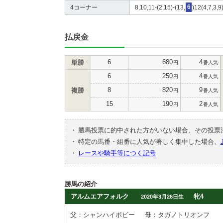
4コーナー
8,10,11-(2,15)-(13,
6
)12(4,7,3,9
払戻金
6
680
4
単勝
円
番人気
6
250
4
円
番人気
8
820
9
複勝
円
番人気
15
190
2
円
番人気
・
勝馬投票に的中された方がいない場合、その投票
・
特定の馬番・組番に人気が著しく集中した場合、
・
レースや騎手等につく記号
勝馬の紹介
アルムエアフォルク
牝4
2020年3月26日生
父：シャンハイボビー
母：タガノトリオンフ