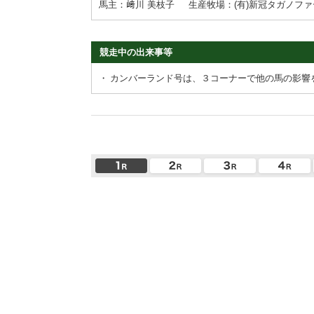
馬主：﨑川 美枝子
生産牧場：(有)新冠タガノフ
競走中の出来事等
・
カンバーランド号は、３コーナーで他の馬の影響