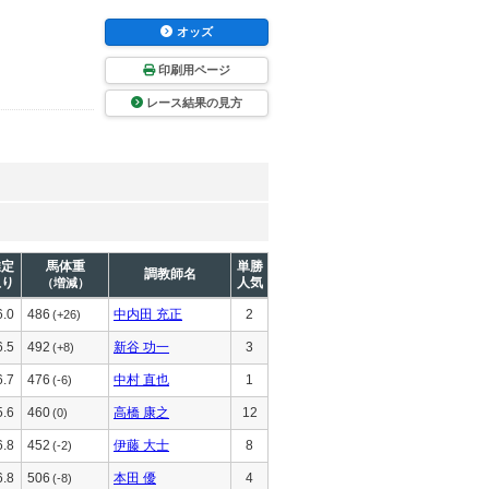
オッズ
印刷用ページ
レース結果の見方
推定
馬体重
単勝
調教師名
上り
人気
（増減）
6.0
486
中内田 充正
2
(+26)
6.5
492
新谷 功一
3
(+8)
6.7
476
中村 直也
1
(-6)
5.6
460
高橋 康之
12
(0)
6.8
452
伊藤 大士
8
(-2)
6.8
506
本田 優
4
(-8)