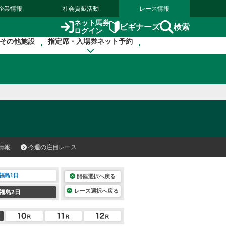
企業情報
社会貢献活動
レース情報
ネット馬券
検索
ビギナーズ
ログイン
その他施設
指定席・入場券ネット予約
情報
今週の注目レース
福島1日
開催選択へ戻る
レース選択へ戻る
福島2日