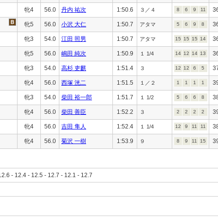
牝4
56.0
丹内 祐次
1:50.6
3
３／４
8
6
9
11
牝5
56.0
小沢 大仁
1:50.7
3
アタマ
5
6
9
8
牝3
54.0
江田 照男
1:50.7
3
アタマ
15
15
15
14
牝5
56.0
嶋田 純次
1:50.9
3
１ 1/4
14
12
14
13
牝3
54.0
高杉 吏麒
1:51.4
3
３
12
12
6
5
牝4
56.0
西塚 洸二
1:51.5
3
１／２
1
1
1
1
牝3
54.0
柴田 裕一郎
1:51.7
3
１ 1/2
5
6
6
8
牝4
56.0
柴田 善臣
1:52.2
3
３
2
2
2
2
牝4
56.0
吉田 隼人
1:52.4
3
１ 1/4
12
9
11
11
牝4
56.0
菊沢 一樹
1:53.9
3
９
8
9
11
15
12.6 - 12.4 - 12.5 - 12.7 - 12.1 - 12.7