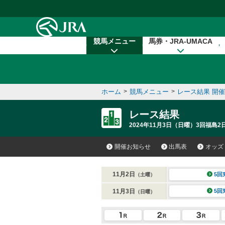
本文へ移動する
競馬メニュー
馬券・JRA-UMACA
ホーム
>
競馬メニュー
>
レース結果 開
レース結果
2024年11月3日（日曜）3回福島2
開催お知らせ
出馬表
オッズ
11月2日
5回
（土曜）
11月3日
5回
（日曜）