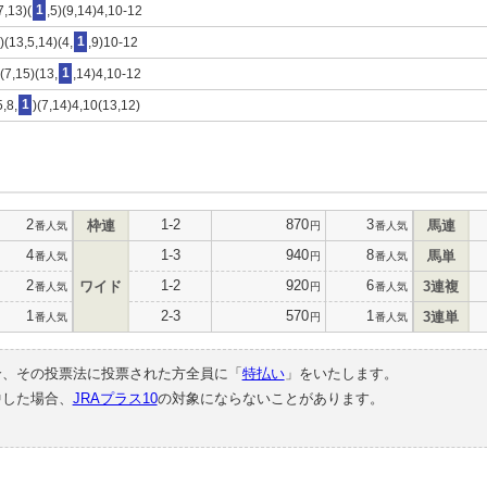
7,13)(
1
,5)(9,14)4,10-12
)(13,5,14)(4,
1
,9)10-12
)(7,15)(13,
1
,14)4,10-12
5,8,
1
)(7,14)4,10(13,12)
2
1-2
870
3
枠連
馬連
番人気
円
番人気
4
1-3
940
8
馬単
番人気
円
番人気
2
1-2
920
6
ワイド
3連複
番人気
円
番人気
1
2-3
570
1
3連単
番人気
円
番人気
合、その投票法に投票された方全員に「
特払い
」をいたします。
中した場合、
JRAプラス10
の対象にならないことがあります。