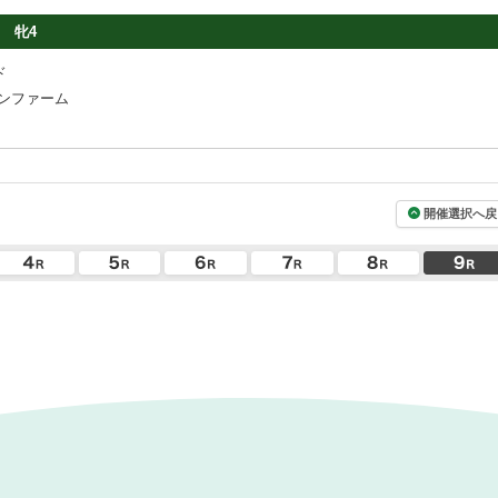
牝4
ド
ンファーム
開催選択へ戻