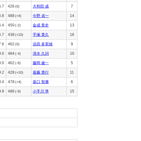
6.7
426
大和田 成
7
(0)
6.8
488
今野 貞一
14
(+4)
6.4
450
金成 貴史
13
(-2)
6.7
438
手塚 貴久
16
(+10)
7.6
462
浜田 多実雄
9
(0)
9.0
484
清水 久詞
10
(-4)
8.0
462
藤岡 健一
5
(-8)
9.2
428
嘉藤 貴行
11
(+10)
8.4
478
坂口 智康
6
(+4)
9.9
486
小手川 準
15
(-8)