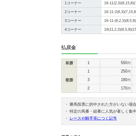
1コーナー
16-11(2,3)(6,15,8)(
2コーナー
16-11-2(6,3)(7,15,8
3コーナー
16-11-(6,2,3)(8,5,9
4コーナー
16(11,2,3)(6,5,9)(1
払戻金
1
550
単勝
円
1
250
円
3
180
複勝
円
2
170
円
・
勝馬投票に的中された方がいない場
・
特定の馬番・組番に人気が著しく集
・
レースや騎手等につく記号