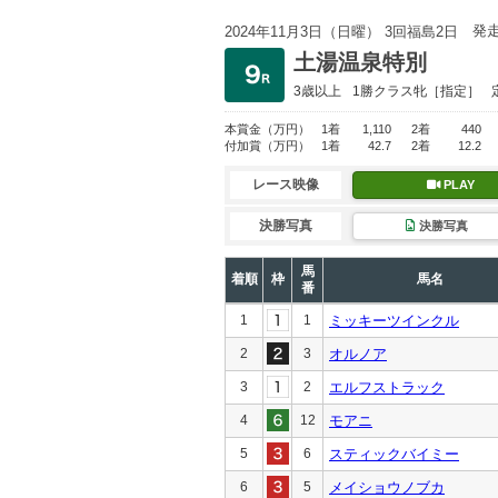
発
2024年11月3日（日曜） 3回福島2日
土湯温泉特別
3歳以上
1勝クラス
牝［指定］
本賞金
（万円）
1着
1,110
2着
440
付加賞
（万円）
1着
42.7
2着
12.2
レース映像
PLAY
決勝写真
決勝写真
馬
着順
枠
馬名
番
1
1
ミッキーツインクル
2
3
オルノア
3
2
エルフストラック
4
12
モアニ
5
6
スティックバイミー
6
5
メイショウノブカ