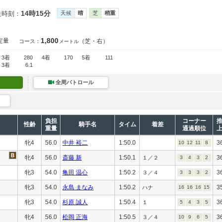
14時15分
走時刻：
天候
晴
芝
稍重
1,800
定量
（芝・右）
コース：
メートル
3着
280
4着
170
5着
111
3着
6.1
全周パトロール
負担
コーナー
性齢
騎手名
タイム
着差
重量
通過順位
牝4
56.0
中井 裕二
1:50.0
3
10
12
11
8
牝4
56.0
斎藤 新
1:50.1
3
１／２
3
4
3
2
牝3
54.0
亀田 温心
1:50.2
3
３／４
3
3
3
2
牝3
54.0
永島 まなみ
1:50.2
3
ハナ
16
16
16
15
牝3
54.0
杉原 誠人
1:50.4
3
１
5
4
3
5
牝4
56.0
松岡 正海
1:50.5
3
３／４
10
9
6
5