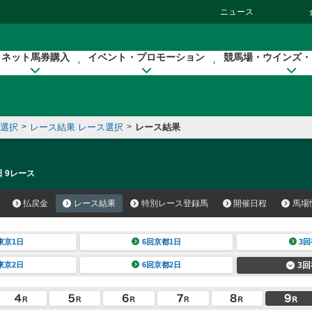
ニュース
ネット馬券購入
イベント・プロモーション
競馬場・ウインズ・
催選択
>
レース結果 レース選択
>
レース結果
日 9レース
払戻金
レース結果
特別レース登録馬
開催日程
馬場
東京1日
6回京都1日
3回
東京2日
6回京都2日
3回