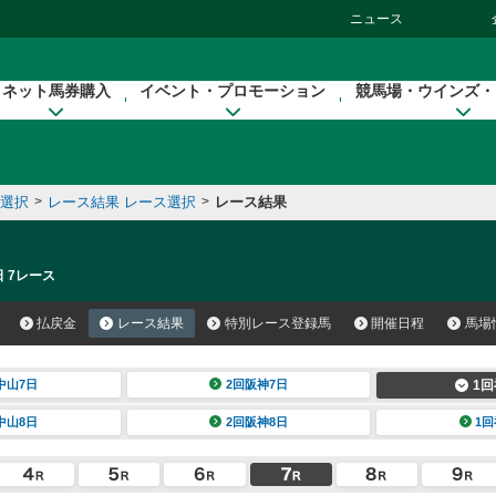
ニュース
ネット馬券購入
イベント・プロモーション
競馬場・ウインズ・
催選択
>
レース結果 レース選択
>
レース結果
日 7レース
払戻金
レース結果
特別レース登録馬
開催日程
馬場
中山7日
2回阪神7日
1回
中山8日
2回阪神8日
1回