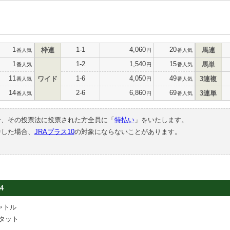
1
1-1
4,060
20
枠連
馬連
番人気
円
番人気
1
1-2
1,540
15
馬単
番人気
円
番人気
11
1-6
4,050
49
ワイド
3連複
番人気
円
番人気
14
2-6
6,860
69
3連単
番人気
円
番人気
合、その投票法に投票された方全員に「
特払い
」をいたします。
中した場合、
JRAプラス10
の対象にならないことがあります。
4
ャトル
タット