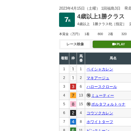
発
2023年4月15日（土曜） 1回福島3日
4歳以上1勝クラス
4歳以上
1勝クラス
牝［指定］
本賞金
（万円）
1着
800
2着
320
レース映像
PLAY
馬
着順
枠
馬名
番
1
1
ペイシャカレン
2
2
マキアージュ
3
6
ハロースクロール
4
13
ミューティー
5
15
ポルタフォルトゥナ
6
4
コウソクカレン
7
8
ホワイトターフ
8
11
ピンクムーン