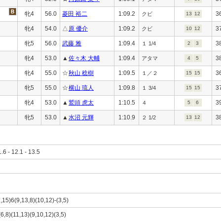
牝4
56.0
菱田 裕二
1:09.2
3
クビ
13
12
牝4
54.0
△
原 優介
1:09.2
3
クビ
10
12
牝5
56.0
武藤 雅
1:09.4
3
１ 1/4
2
3
牝4
53.0
▲
佐々木 大輔
1:09.4
3
アタマ
4
5
牝4
55.0
☆
秋山 稔樹
1:09.5
3
１／２
15
15
牝5
55.0
☆
横山 琉人
1:09.8
3
１ 3/4
15
15
牝4
53.0
▲
鷲頭 虎太
1:10.5
3
４
5
6
牝5
53.0
▲
水沼 元輝
1:10.9
3
２ 1/2
13
12
1.6 - 12.1 - 13.5
1,15)6(9,13,8)(10,12)-(3,5)
(6,8)(11,13)(9,10,12)(3,5)