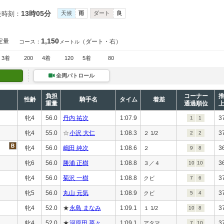
13時05分
走時刻：
天候
雨
ダート
良
1,150
定量
（ダート・右）
コース：
メートル
3着
200
4着
120
5着
80
全周パトロール
負担
コーナー
性齢
騎手名
タイム
着差
重量
通過順位
牝4
56.0
丹内 祐次
1:07.9
3
1
1
牝4
55.0
☆
小沢 大仁
1:08.3
3
２ 1/2
2
2
牝4
56.0
嶋田 純次
1:08.6
3
２
9
8
牝6
56.0
勝浦 正樹
1:08.8
3
３／４
10
10
牝4
56.0
菊沢 一樹
1:08.8
3
クビ
7
6
牝5
56.0
丸山 元気
1:08.9
3
クビ
5
4
牝4
52.0
★
永島 まなみ
1:09.1
3
１ 1/2
10
8
牝4
52.0
★
河原田 菜々
1:09.1
3
アタマ
7
10