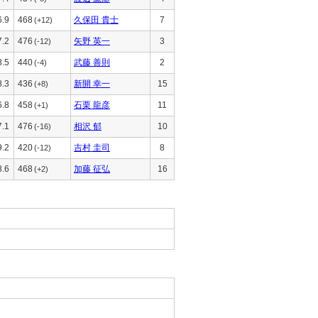
6.9
468
久保田 貴士
7
(+12)
7.2
476
矢野 英一
3
(-12)
8.5
440
武藤 善則
2
(-4)
8.3
436
新開 幸一
15
(+8)
6.8
458
石栗 龍彦
11
(+1)
7.1
476
相沢 郁
10
(-16)
9.2
420
吉村 圭司
8
(-12)
8.6
468
加藤 征弘
16
(+2)