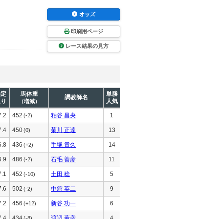
オッズ
印刷用ページ
レース結果の見方
推定
馬体重
単勝
調教師名
上り
人気
（増減）
7.2
452
粕谷 昌央
1
(-2)
7.4
450
菊川 正達
13
(0)
6.8
436
手塚 貴久
14
(+2)
6.9
486
石毛 善彦
11
(-2)
7.1
452
土田 稔
5
(-10)
7.6
502
中舘 英二
9
(-2)
7.2
456
新谷 功一
6
(+12)
7.4
434
渡辺 薫彦
4
(-8)