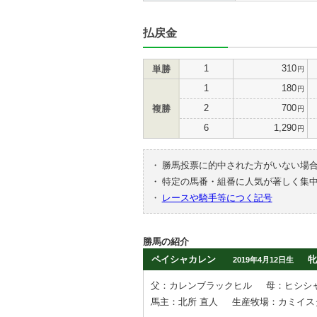
払戻金
1
310
単勝
円
1
180
円
2
700
複勝
円
6
1,290
円
・
勝馬投票に的中された方がいない場
・
特定の馬番・組番に人気が著しく集
・
レースや騎手等につく記号
勝馬の紹介
ペイシャカレン
牝
2019年4月12日生
父：カレンブラックヒル
母：ヒシシ
馬主：北所 直人
生産牧場：カミイス