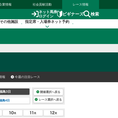
企業情報
社会貢献活動
レース情報
ネット馬券
検索
ビギナーズ
ログイン
その他施設
指定席・入場券ネット予約
情報
今週の注目レース
福島3日
開催選択へ戻る
レース選択へ戻る
福島4日