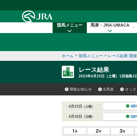
本文へ移動する
競馬メニュー
馬券・JRA-UMACA
ホーム
>
競馬メニュー
>
レース結果 開
レース結果
2023年4月15日（土曜）1回福島3
開催お知らせ
出馬表
オッズ
4月15日
3回
（土曜）
4月16日
3回
（日曜）