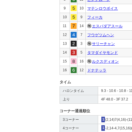
9
10
マテンロウボイス
10
9
フィーカ
11
14
エスパダアスール
12
7
フウゲツムヘン
13
3
サリーチャン
14
5
タマダイヤモンド
15
16
ルクスディオン
16
12
ドナテッラ
タイム
ハロンタイム
9.3 - 10.6 - 10.8 - 1
上り
4F 48.0 - 3F 37.2
コーナー通過順位
3コーナー
1
(2,14)7(4,16)-(1
4コーナー
1
-2,14-4,7(15,16)