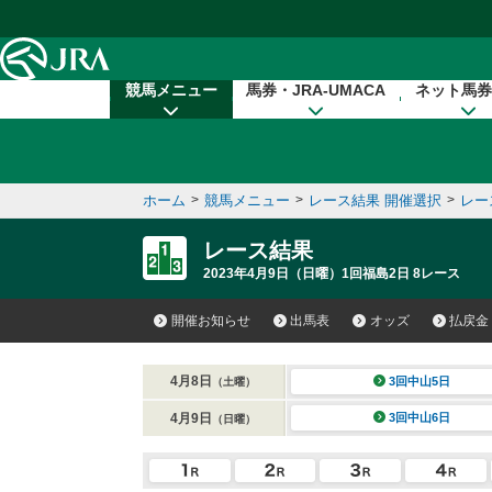
本文へ移動する
競馬メニュー
馬券・JRA-UMACA
ネット馬券
ホーム
>
競馬メニュー
>
レース結果 開催選択
>
レー
レース結果
2023年4月9日（日曜）1回福島2日 8レース
開催お知らせ
出馬表
オッズ
払戻金
4月8日
3回中山5日
（土曜）
4月9日
3回中山6日
（日曜）