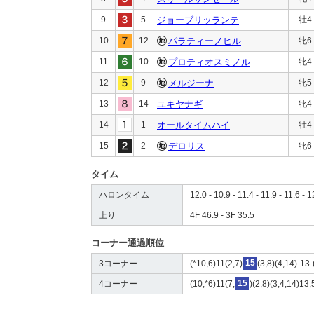
9
5
ジョーブリッランテ
牡4
10
12
パラティーノヒル
牝6
11
10
プロティオスミノル
牝4
12
9
メルジーナ
牝5
13
14
ユキヤナギ
牝4
14
1
オールタイムハイ
牡4
15
2
デロリス
牝6
タイム
ハロンタイム
12.0 - 10.9 - 11.4 - 11.9 - 11.6 - 1
上り
4F 46.9 - 3F 35.5
コーナー通過順位
3コーナー
(*10,6)11(2,7)
15
(3,8)(4,14)-13-
4コーナー
(10,*6)11(7,
15
)(2,8)(3,4,14)13