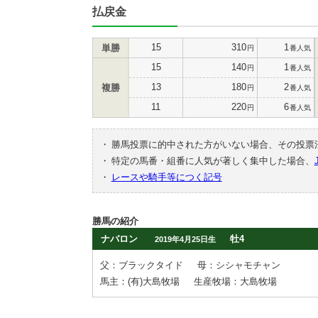
払戻金
15
310
1
単勝
円
番人気
15
140
1
円
番人気
13
180
2
複勝
円
番人気
11
220
6
円
番人気
・
勝馬投票に的中された方がいない場合、その投票
・
特定の馬番・組番に人気が著しく集中した場合、
・
レースや騎手等につく記号
勝馬の紹介
ナバロン
牡4
2019年4月25日生
父：ブラックタイド
母：シシャモチャン
馬主：(有)大島牧場
生産牧場：大島牧場