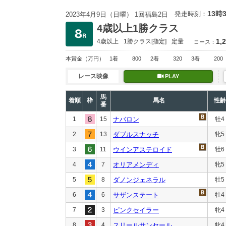
13時
発走時刻：
2023年4月9日（日曜） 1回福島2日
4歳以上1勝クラス
1,
4歳以上
1勝クラス
[指定]
定量
コース：
本賞金
（万円）
1着
800
2着
320
3着
200
レース映像
PLAY
馬
着順
枠
馬名
性齢
番
1
15
ナバロン
牡4
2
13
ダブルスナッチ
牝5
3
11
ウインアステロイド
牡6
4
7
オリアメンディ
牝5
5
8
ダノンジェネラル
牡5
6
6
サザンステート
牡4
7
3
ピンクセイラー
牝4
8
4
スリールサンセール
牝4