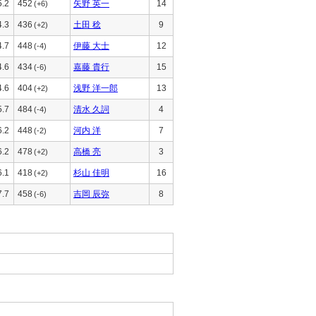
5.2
452
矢野 英一
14
(+6)
4.3
436
土田 稔
9
(+2)
4.7
448
伊藤 大士
12
(-4)
4.6
434
嘉藤 貴行
15
(-6)
4.6
404
浅野 洋一郎
13
(+2)
5.7
484
清水 久詞
4
(-4)
6.2
448
河内 洋
7
(-2)
6.2
478
高橋 亮
3
(+2)
6.1
418
杉山 佳明
16
(+2)
7.7
458
吉岡 辰弥
8
(-6)