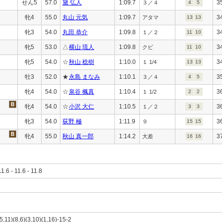
せん5
57.0
黛 弘人
1:09.7
3
３／４
4
5
牝4
55.0
丸山 元気
1:09.7
3
アタマ
13
13
牝3
54.0
丸田 恭介
1:09.8
3
１／２
11
10
牝5
53.0
△
横山 琉人
1:09.8
3
クビ
11
10
牝5
54.0
☆
秋山 稔樹
1:10.0
3
１ 1/4
13
13
牡3
52.0
★
永島 まなみ
1:10.1
3
３／４
4
5
牝4
54.0
☆
泉谷 楓真
1:10.4
3
１ 1/2
2
2
牝4
54.0
☆
小沢 大仁
1:10.5
3
１／２
3
3
牝3
54.0
荻野 極
1:11.9
3
９
15
15
牝4
55.0
秋山 真一郎
1:14.2
3
大差
16
16
11.6 - 11.6 - 11.8
5,11)(8,6)(3,10)(1,16)-15-2