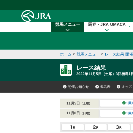
本文へ移動する
競馬メニュー
馬券・JRA-UMACA
ホーム
>
競馬メニュー
>
レース結果 開
レース結果
2022年11月5日（土曜）3回福島1日
開催お知らせ
出馬表
オッズ
11月5日
5回
（土曜）
11月6日
5回
（日曜）