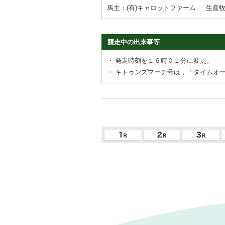
馬主：(有)キャロットファーム
生産
競走中の出来事等
・
発走時刻を１６時０１分に変更。
・
キトゥンズマーチ号は，「タイムオ