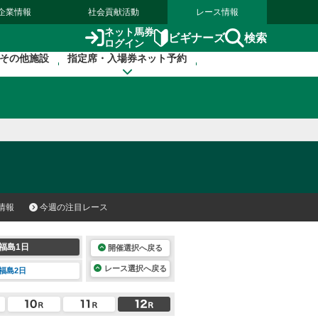
企業情報
社会貢献活動
レース情報
ネット馬券
検索
ビギナーズ
ログイン
その他施設
指定席・入場券ネット予約
情報
今週の注目レース
福島1日
開催選択へ戻る
レース選択へ戻る
福島2日