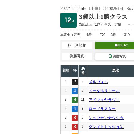
発
2022年11月5日（土曜） 3回福島1日
3歳以上1勝クラス
3歳以上
1勝クラス
定量
コー
本賞金
（万円）
1着
770
2着
310
レース映像
PLAY
決勝写真
決勝写真
馬
着順
枠
馬名
番
1
4
メルヴィル
2
7
トータルリコール
3
11
アドマイヤラヴィ
4
8
ロードラスター
5
5
ショウナンナウシカ
6
6
グレイトミッション