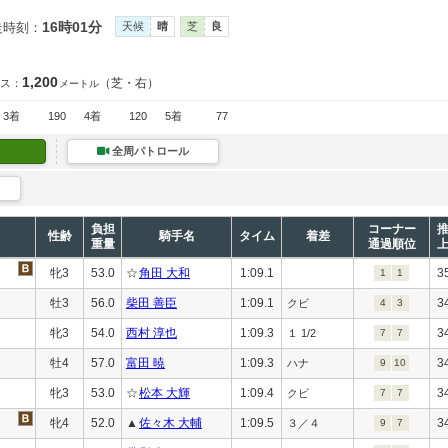
16時01分
走時刻：
天候
晴
芝
良
1,200
（芝・右）
ス：
メートル
3着
190
4着
120
5着
77
全周パトロール
負担
コーナー
性齢
騎手名
タイム
着差
重量
通過順位
牝3
53.0
☆
角田 大和
1:09.1
3
1
1
牡3
56.0
柴田 善臣
1:09.1
3
クビ
4
3
牝3
54.0
西村 淳也
1:09.3
3
１ 1/2
7
7
牡4
57.0
富田 暁
1:09.3
3
ハナ
9
10
牝3
53.0
☆
松本 大輝
1:09.4
3
クビ
7
7
牝4
52.0
▲
佐々木 大輔
1:09.5
3
３／４
9
7