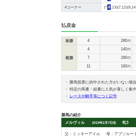
4コーナー
(*
4
,13)(7,12)(9,1
払戻金
4
280
単勝
円
4
140
円
7
290
複勝
円
11
160
円
・
勝馬投票に的中された方がいない場
・
特定の馬番・組番に人気が著しく集
・
レースや騎手等につく記号
勝馬の紹介
メルヴィル
牝3
2019年2月7日生
父：ミッキーアイル
母：アブソルー