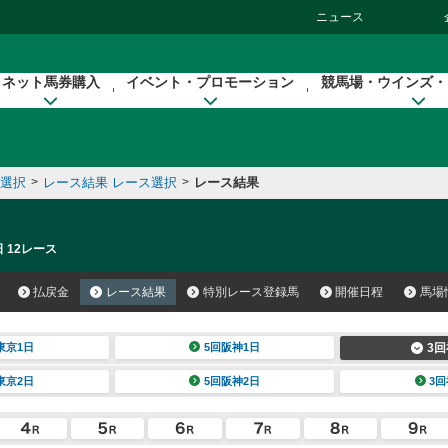
ニュース
ネット馬券購入
イベント・プロモーション
競馬場・ウインズ・
催選択
>
レース結果 レース選択
>
レース結果
 12レース
払戻金
レース結果
特別レース登録馬
開催日程
馬場
東京1日
5回阪神1日
3回
東京2日
5回阪神2日
3回