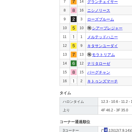
7
14
グランチェイサー
8
16
ニシノリース
9
3
ローズブルーム
10
10
シアープレジャー
11
1
メルテッドハニー
12
9
キタサンユーダイ
13
13
モラトリアム
14
12
ナリタローゼ
15
15
バーグチャン
16
2
キトゥンズマーチ
タイム
ハロンタイム
12.3 - 10.6 - 11.2 - 
上り
4F 46.2 - 3F 35.0
コーナー通過順位
3コーナー
(*
4
,13)12(7,9,14)(