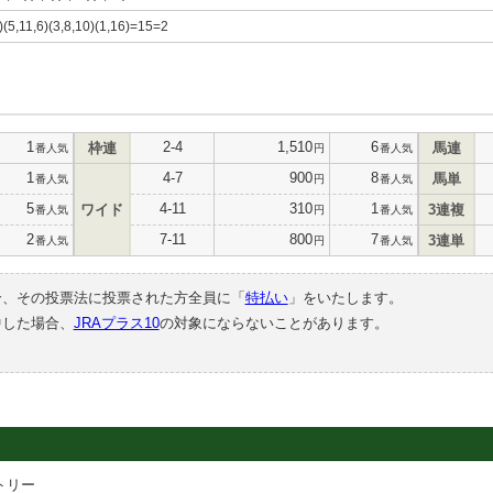
4)(5,11,6)(3,8,10)(1,16)=15=2
1
2-4
1,510
6
枠連
馬連
番人気
円
番人気
1
4-7
900
8
馬単
番人気
円
番人気
5
4-11
310
1
ワイド
3連複
番人気
円
番人気
2
7-11
800
7
3連単
番人気
円
番人気
合、その投票法に投票された方全員に「
特払い
」をいたします。
中した場合、
JRAプラス10
の対象にならないことがあります。
トリー