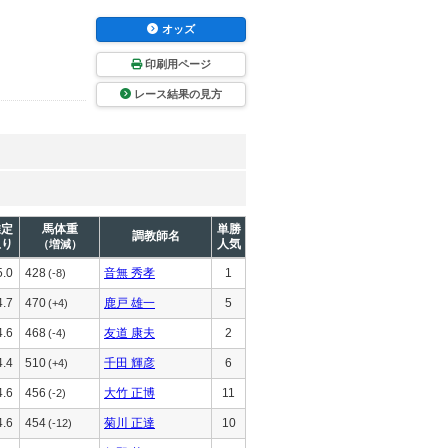
オッズ
印刷用ページ
レース結果の見方
推定
馬体重
単勝
調教師名
上り
人気
（増減）
5.0
428
音無 秀孝
1
(-8)
4.7
470
鹿戸 雄一
5
(+4)
4.6
468
友道 康夫
2
(-4)
4.4
510
千田 輝彦
6
(+4)
4.6
456
大竹 正博
11
(-2)
4.6
454
菊川 正達
10
(-12)