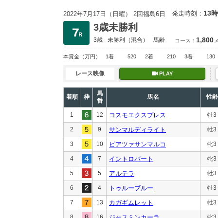
13時
発走時刻：
2022年7月17日（日曜） 2回福島6日
3歳未勝利
1,800
3歳
未勝利
（混合）
馬齢
コース：
本賞金
（万円）
1着
520
2着
210
3着
130
レース映像
PLAY
馬
着順
枠
馬名
性齢
番
1
12
コスモエクスプレス
牡3
2
9
サンマルディライト
牡3
3
10
ピアツァサンマルコ
牝3
4
7
イントロバート
牝3
5
5
アルテラ
牡3
6
4
トゥルーブルー
牡3
7
13
カガギムレット
牡3
8
16
ジャスミンカーラ
牝3