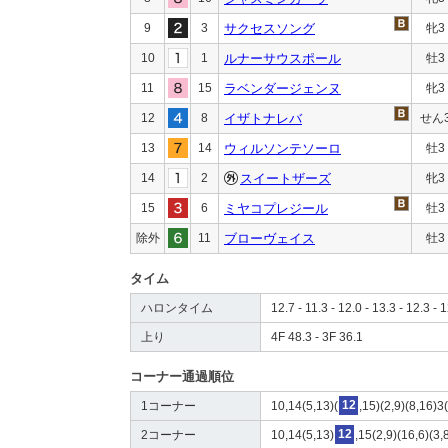
9
3
サクセスソング
牝3
10
1
ルナーサウスポール
牡3
11
15
ラベンダージェンヌ
牝3
12
8
イザトナレバ
せん
13
14
ウィルソンテソーロ
牡3
14
2
スイートザーズ
牝3
15
6
ミヤコプレジール
牡3
除外
11
ブローヴェイス
牡3
タイム
ハロンタイム
12.7 - 11.3 - 12.0 - 13.3 - 12.3 - 1
上り
4F 48.3 - 3F 36.1
コーナー通過順位
1コーナー
10,14(5,13)(
12
,15)(2,9)(8,16)3
2コーナー
10,14(5,13)
12
,15(2,9)(16,6)(3,