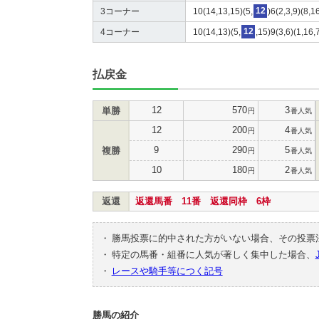
3コーナー
10(14,13,15)(5,
12
)6(2,3,9)(8,1
4コーナー
10(14,13)(5,
12
,15)9(3,6)(1,16,
払戻金
12
570
3
単勝
円
番人気
12
200
4
円
番人気
9
290
5
複勝
円
番人気
10
180
2
円
番人気
返還
返還馬番 11番 返還同枠 6枠
・
勝馬投票に的中された方がいない場合、その投票
・
特定の馬番・組番に人気が著しく集中した場合、
・
レースや騎手等につく記号
勝馬の紹介