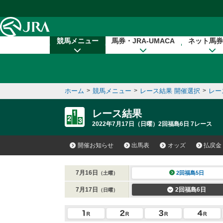
本文へ移動する
競馬メニュー
馬券・JRA-UMACA
ネット馬券
ホーム
>
競馬メニュー
>
レース結果 開催選択
>
レー
レース結果
2022年7月17日（日曜）2回福島6日 7レース
開催お知らせ
出馬表
オッズ
払戻金
7月16日
2回福島5日
（土曜）
7月17日
2回福島6日
（日曜）