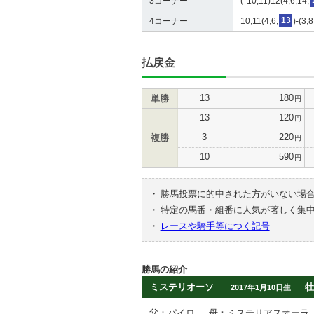
3コーナー
(*10,11)12(4,6,14,
4コーナー
10,11(4,6,
13
)-(3,
払戻金
13
180
単勝
円
13
120
円
3
220
複勝
円
10
590
円
・
勝馬投票に的中された方がいない場
・
特定の馬番・組番に人気が著しく集
・
レースや騎手等につく記号
勝馬の紹介
ミステリオーソ
牡
2017年1月10日生
父：パイロ
母：ミステリアスオーラ