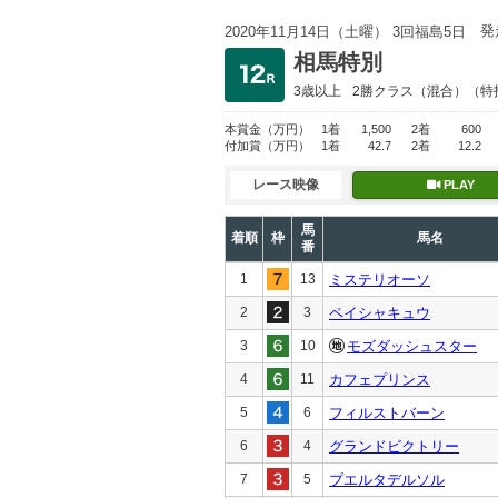
発
2020年11月14日（土曜） 3回福島5日
相馬特別
3歳以上
2勝クラス
（混合）（特
本賞金
（万円）
1着
1,500
2着
600
付加賞
（万円）
1着
42.7
2着
12.2
レース映像
PLAY
馬
着順
枠
馬名
番
1
13
ミステリオーソ
2
3
ペイシャキュウ
3
10
モズダッシュスター
4
11
カフェプリンス
5
6
フィルストバーン
6
4
グランドビクトリー
7
5
プエルタデルソル