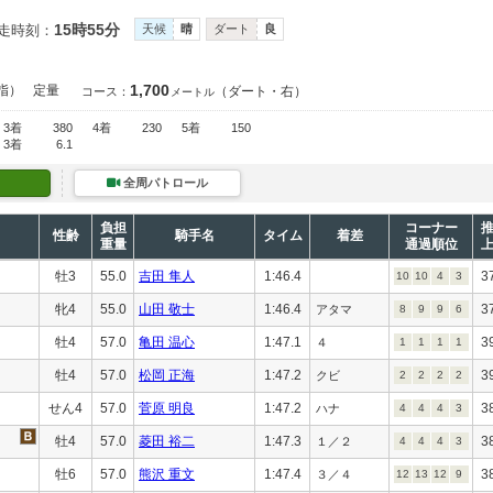
15時55分
走時刻：
天候
晴
ダート
良
1,700
指）
定量
（ダート・右）
コース：
メートル
3着
380
4着
230
5着
150
3着
6.1
全周パトロール
負担
コーナー
性齢
騎手名
タイム
着差
重量
通過順位
牡3
55.0
吉田 隼人
1:46.4
3
10
10
4
3
牝4
55.0
山田 敬士
1:46.4
3
アタマ
8
9
9
6
牡4
57.0
亀田 温心
1:47.1
3
４
1
1
1
1
牡4
57.0
松岡 正海
1:47.2
3
クビ
2
2
2
2
せん4
57.0
菅原 明良
1:47.2
3
ハナ
4
4
4
3
牡4
57.0
菱田 裕二
1:47.3
3
１／２
4
4
4
3
牡6
57.0
熊沢 重文
1:47.4
3
３／４
12
13
12
9