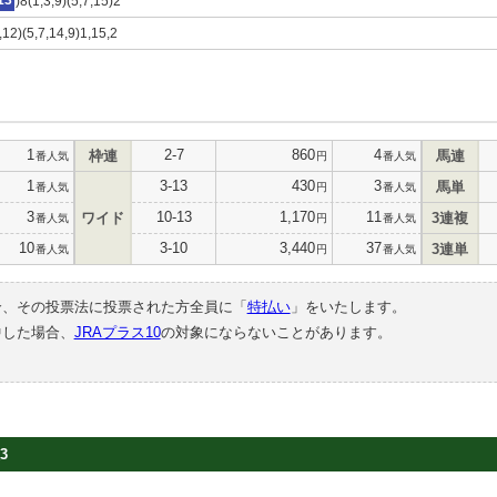
13
)8(1,3,9)(5,7,15)2
8,12)(5,7,14,9)1,15,2
1
2-7
860
4
枠連
馬連
番人気
円
番人気
1
3-13
430
3
馬単
番人気
円
番人気
3
10-13
1,170
11
ワイド
3連複
番人気
円
番人気
10
3-10
3,440
37
3連単
番人気
円
番人気
合、その投票法に投票された方全員に「
特払い
」をいたします。
中した場合、
JRAプラス10
の対象にならないことがあります。
3