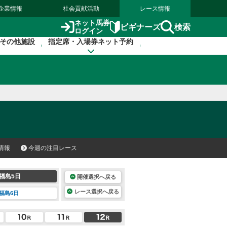
企業情報
社会貢献活動
レース情報
ネット馬券
検索
ビギナーズ
ログイン
その他施設
指定席・入場券ネット予約
情報
今週の注目レース
福島5日
開催選択へ戻る
レース選択へ戻る
福島6日