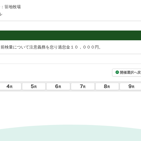
場：笹地牧場
ル
，前検量について注意義務を怠り過怠金１０，０００円。
開催選択へ戻