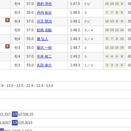
牡4
57.0
西村 淳也
1:47.5
3
クビ
10
10
12
9
牡3
55.0
丹内 祐次
1:48.0
3
３
7
7
8
6
牡4
57.0
川又 賢治
1:48.1
3
クビ
14
13
9
9
牡6
57.0
鮫島 克駿
1:48.2
3
３／４
15
15
12
14
牝4
55.0
黛 弘人
1:48.3
3
３／４
8
7
9
13
牡3
55.0
菊沢 一樹
1:48.7
3
２
12
12
15
15
牡4
57.0
中井 裕二
1:49.2
4
３
4
4
4
9
牡3
55.0
丸田 恭介
1:49.3
4
１／２
3
3
3
6
2.9 - 13.0 - 12.5 - 12.9 - 12.4 - 13.0
(1,3)(7,
13
)(2,5)9,15
1,8)3(7,
13
)2(5,9)15