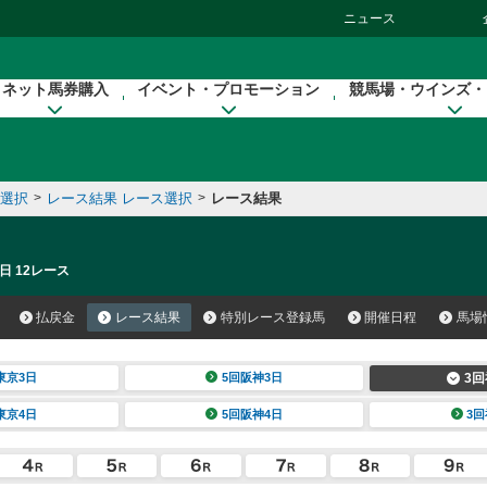
ニュース
ネット馬券購入
イベント・プロモーション
競馬場・ウインズ・
催選択
>
レース結果 レース選択
>
レース結果
日 12レース
払戻金
レース結果
特別レース登録馬
開催日程
馬場
東京3日
5回阪神3日
3回
東京4日
5回阪神4日
3回