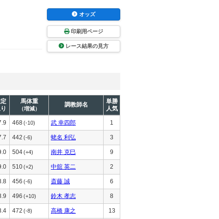
オッズ
印刷用ページ
レース結果の見方
推定
馬体重
単勝
調教師名
上り
人気
（増減）
7.9
468
武 幸四郎
1
(-10)
7.7
442
蛯名 利弘
3
(-6)
9.0
504
南井 克巳
9
(+4)
9.0
510
中舘 英二
2
(+2)
8.8
456
斎藤 誠
6
(-6)
8.9
496
鈴木 孝志
8
(+10)
8.4
472
高橋 康之
13
(-8)