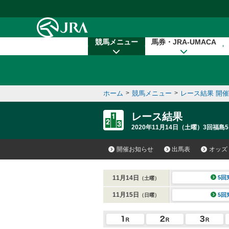
本文へ移動する
競馬メニュー
馬券・JRA-UMACA
ホーム
>
競馬メニュー
>
レース結果 開
レース結果
2020年11月14日（土曜）3回福島5
開催お知らせ
出馬表
オッズ
11月14日
5回
（土曜）
11月15日
5回
（日曜）