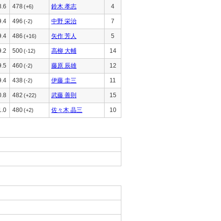
8.6
478
鈴木 孝志
4
(+6)
9.4
496
中野 栄治
7
(-2)
9.4
486
矢作 芳人
5
(+16)
9.2
500
高柳 大輔
14
(-12)
9.5
460
藤原 辰雄
12
(-2)
9.4
438
伊藤 圭三
11
(-2)
0.8
482
武藤 善則
15
(+22)
1.0
480
佐々木 晶三
10
(+2)