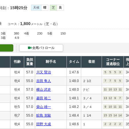
15時25分
時刻：
天候
晴
芝
良
1,800
量
（芝・右）
コース：
メートル
3着
380
4着
230
5着
150
3着
4.9
全周パトロール
負担
コーナー
性齢
騎手名
タイム
着差
重量
通過順位
牡4
57.0
川又 賢治
1:47.6
3
5
5
5
3
牝4
55.0
吉田 隼人
1:48.0
3
２ 1/2
7
7
5
5
牡4
57.0
横山 武史
1:48.0
3
クビ
11
10
13
11
牡4
57.0
菱田 裕二
1:48.1
3
３／４
13
12
9
7
牡5
57.0
柴山 雄一
1:48.2
3
３／４
9
10
11
11
牝7
55.0
鮫島 克駿
1:48.4
3
１ 1/4
15
15
14
14
牝4
55.0
団野 大成
1:48.6
3
１
2
2
2
2