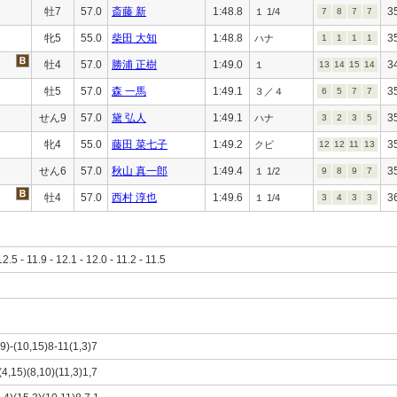
牡7
57.0
斎藤 新
1:48.8
3
１ 1/4
7
8
7
7
牝5
55.0
柴田 大知
1:48.8
3
ハナ
1
1
1
1
牡4
57.0
勝浦 正樹
1:49.0
3
１
13
14
15
14
牡5
57.0
森 一馬
1:49.1
3
３／４
6
5
7
7
せん9
57.0
黛 弘人
1:49.1
3
ハナ
3
2
3
5
牝4
55.0
藤田 菜七子
1:49.2
3
クビ
12
12
11
13
せん6
57.0
秋山 真一郎
1:49.4
3
１ 1/2
9
8
9
7
牡4
57.0
西村 淳也
1:49.6
3
１ 1/4
3
4
3
3
12.5 - 11.9 - 12.1 - 12.0 - 11.2 - 11.5
,9)-(10,15)8-11(1,3)7
(4,15)(8,10)(11,3)1,7