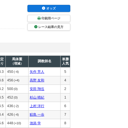
オッズ
印刷用ページ
レース結果の見方
推定
馬体重
単勝
調教師名
上り
人気
（増減）
4.3
450
矢作 芳人
5
(-4)
4.6
456
高野 友和
4
(+4)
4.2
500
安田 翔伍
2
(0)
4.5
452
杉山 晴紀
1
(0)
4.5
436
上村 洋行
6
(-2)
4.4
426
鮫島 一歩
7
(-4)
5.6
448
池添 学
8
(+10)