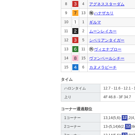
8
4
アグネススターダム
9
13
ハナザカリ
10
1
ギルマ
11
2
ムーンレイカー
12
5
シベリアンタイガー
13
11
ヴィエナブロー
14
15
ヴァンベールシチー
15
6
カヌメラビーチ
タイム
ハロンタイム
12.7 - 11.6 - 12.1 - 
上り
4F 46.8 - 3F 34.7
コーナー通過順位
1コーナー
13,14(5,6)-
12
,2(4
2コーナー
13-(5,14)6(2,
12
)9