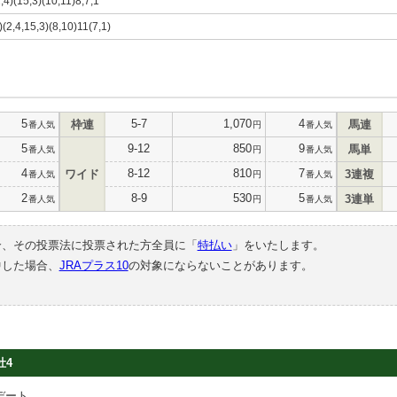
2,4)(15,3)(10,11)8,7,1
9)(2,4,15,3)(8,10)11(7,1)
5
5-7
1,070
4
枠連
馬連
番人気
円
番人気
5
9-12
850
9
馬単
番人気
円
番人気
4
8-12
810
7
ワイド
3連複
番人気
円
番人気
2
8-9
530
5
3連単
番人気
円
番人気
合、その投票法に投票された方全員に「
特払い
」をいたします。
中した場合、
JRAプラス10
の対象にならないことがあります。
牡4
デート