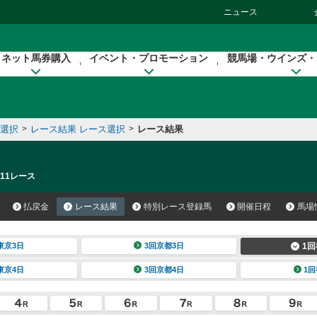
ニュース
ネット馬券購入
イベント・プロモーション
競馬場・ウインズ・
催選択
>
レース結果 レース選択
>
レース結果
 11レース
払戻金
レース結果
特別レース登録馬
開催日程
馬場
東京3日
3回京都3日
1回
東京4日
3回京都4日
1回