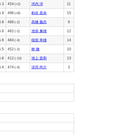
5.3
454
河内 洋
11
(+2)
5.9
496
粕谷 昌央
15
(+8)
4.8
488
高橋 義忠
9
(-2)
5.6
482
池添 兼雄
12
(-2)
5.9
484
稲垣 幸雄
14
(-4)
5.5
452
林 徹
10
(-2)
5.8
412
池上 昌和
13
(-10)
6.4
474
須貝 尚介
3
(-4)