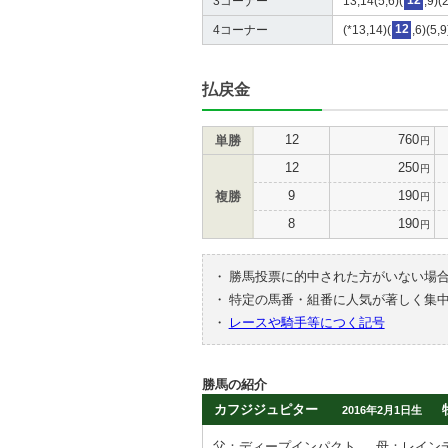
3コーナー
13,14(5,6)(
12
,9)(
4コーナー
(*13,14)(
12
,6)(5,
払戻金
12
760
単勝
円
12
250
円
9
190
複勝
円
8
190
円
・
勝馬投票に的中された方がいない場
・
特定の馬番・組番に人気が著しく集
・
レースや騎手等につく記号
勝馬の紹介
カフジジュピター
2016年2月1日生
父：ディープインパクト
母：レイン