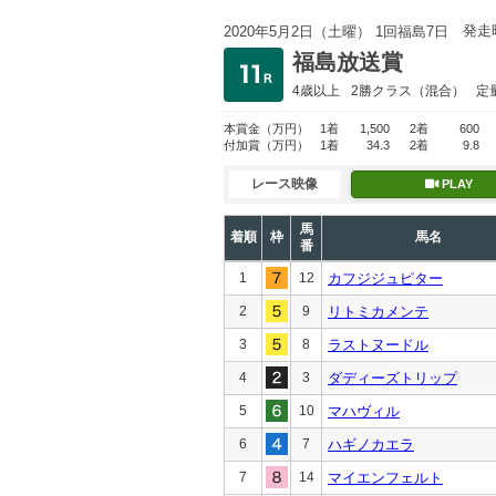
発走
2020年5月2日（土曜） 1回福島7日
福島放送賞
4歳以上
2勝クラス
（混合）
定
本賞金
（万円）
1着
1,500
2着
600
付加賞
（万円）
1着
34.3
2着
9.8
レース映像
PLAY
馬
着順
枠
馬名
番
1
12
カフジジュピター
2
9
リトミカメンテ
3
8
ラストヌードル
4
3
ダディーズトリップ
5
10
マハヴィル
6
7
ハギノカエラ
7
14
マイエンフェルト