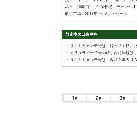
馬主：加藤 守
生産牧場：チャンピオ
取引市場：2017年
セレクトセール
競走中の出来事等
・
リトミカメンテ号は，枠入り不良。
・
カヌメラビーチ号の騎手西村淳也は
・
リトミカメンテ号は，令和２年５月