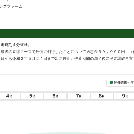
ンズファーム
発走時刻４分遅延。
，最後の直線コースで外側に斜行したことについて過怠金５０，０００円。（
３日から令和２年５月２４日まで出走停止。停止期間の満了後に発走調教再審
開催選択へ戻