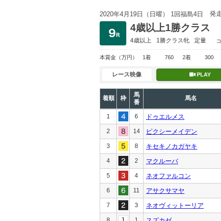
発
2020年4月19日（日曜） 1回福島4日
4歳以上1勝クラス
4歳以上
1勝クラス
牝
定量
本賞金
（万円）
1着
760
2着
300
レース映像
PLAY
馬
着順
枠
馬名
番
1
6
ドゥエルメス
2
14
ピクシーメイデン
3
8
キセキノカガヤキ
4
2
マクルーバ
5
4
ネオファルコン
6
11
アサクサマヤ
7
3
ネオヴィットーリア
8
1
スズカゼ