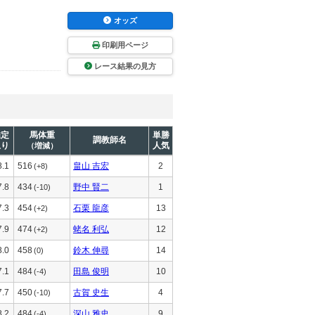
オッズ
印刷用ページ
レース結果の見方
推定
馬体重
単勝
調教師名
上り
人気
（増減）
8.1
516
畠山 吉宏
2
(+8)
7.8
434
野中 賢二
1
(-10)
7.3
454
石栗 龍彦
13
(+2)
7.9
474
蛯名 利弘
12
(+2)
8.0
458
鈴木 伸尋
14
(0)
7.1
484
田島 俊明
10
(-4)
7.7
450
古賀 史生
4
(-10)
8.2
484
深山 雅史
9
(-4)