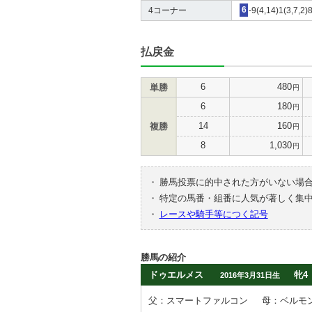
4コーナー
6
-9(4,14)1(3,7,2)
払戻金
6
480
単勝
円
6
180
円
14
160
複勝
円
8
1,030
円
・
勝馬投票に的中された方がいない場
・
特定の馬番・組番に人気が著しく集
・
レースや騎手等につく記号
勝馬の紹介
ドゥエルメス
牝4
2016年3月31日生
父：スマートファルコン
母：ベルモ