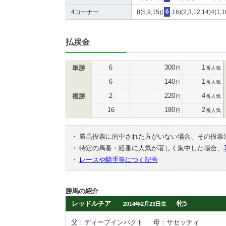
4コーナー
8(5,9,15)(
6
,16)(2,3,12,14)4(1,1
払戻金
6
300
1
単勝
円
番人気
6
140
1
円
番人気
2
220
4
複勝
円
番人気
16
180
2
円
番人気
・
勝馬投票に的中された方がいない場合、その投票
・
特定の馬番・組番に人気が著しく集中した場合、
・
レースや騎手等につく記号
勝馬の紹介
レッドルチア
牝5
2014年2月23日生
父：ディープインパクト
母：サセッティ