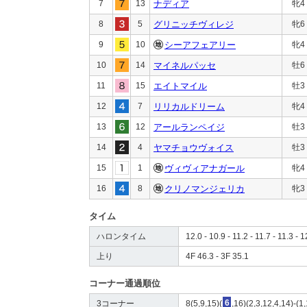
7
13
ナディア
牝4
8
5
グリニッチヴィレジ
牝6
9
10
シーアフェアリー
牝4
10
14
マイネルパッセ
牡6
11
15
エイトマイル
牡3
12
7
リリカルドリーム
牝4
13
12
アールランペイジ
牡3
14
4
ヤマチョウヴォイス
牡3
15
1
ヴィヴィアナガール
牝4
16
8
クリノマンジェリカ
牝3
タイム
ハロンタイム
12.0 - 10.9 - 11.2 - 11.7 - 11.3 - 1
上り
4F 46.3 - 3F 35.1
コーナー通過順位
3コーナー
8(5,9,15)(
6
,16)(2,3,12,4,14)-(1