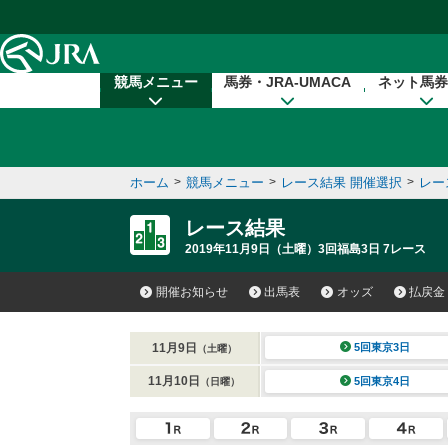
本文へ移動する
競馬メニュー
馬券・JRA-UMACA
ネット馬券
ホーム
>
競馬メニュー
>
レース結果 開催選択
>
レー
レース結果
2019年11月9日（土曜）3回福島3日 7レース
開催お知らせ
出馬表
オッズ
払戻金
11月9日
5回東京3日
（土曜）
11月10日
5回東京4日
（日曜）