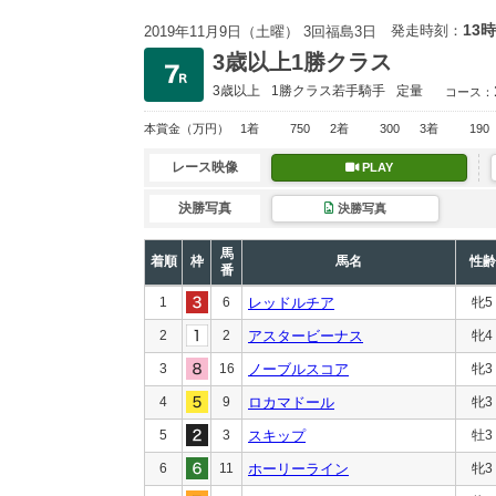
13時
発走時刻：
2019年11月9日（土曜） 3回福島3日
3歳以上1勝クラス
3歳以上
1勝クラス
若手騎手
定量
コース：
本賞金
（万円）
1着
750
2着
300
3着
190
レース映像
PLAY
決勝写真
決勝写真
馬
着順
枠
馬名
性齢
番
1
6
レッドルチア
牝5
2
2
アスタービーナス
牝4
3
16
ノーブルスコア
牝3
4
9
ロカマドール
牝3
5
3
スキップ
牡3
6
11
ホーリーライン
牝3