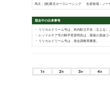
馬主：(株)東京ホースレーシング
生産牧場：ノー
競走中の出来事等
・
リリカルドリーム号は，枠内駐立不良〔立上る〕
・
レッドルチア号の騎手菅原明良は，最後の直線コ
・
リリカルドリーム号は，発走調教再審査。