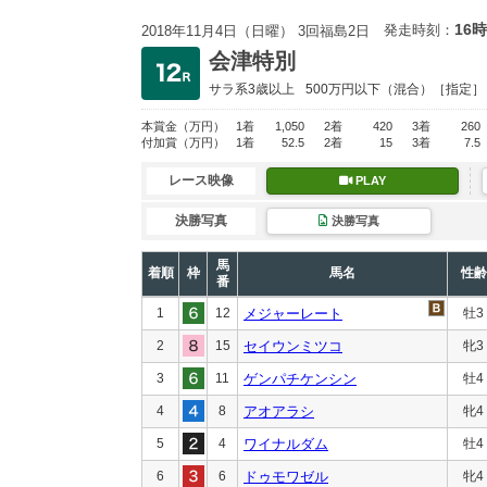
16時
発走時刻：
2018年11月4日（日曜） 3回福島2日
会津特別
サラ系3歳以上
500万円以下
（混合）［指定］
本賞金
（万円）
1着
1,050
2着
420
3着
260
付加賞
（万円）
1着
52.5
2着
15
3着
7.5
レース映像
PLAY
決勝写真
決勝写真
馬
着順
枠
馬名
性齢
番
1
12
メジャーレート
牡3
2
15
セイウンミツコ
牝3
3
11
ゲンパチケンシン
牡4
4
8
アオアラシ
牝4
5
4
ワイナルダム
牡4
6
6
ドゥモワゼル
牝4