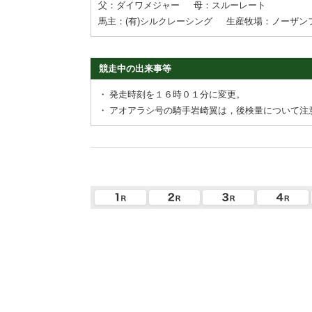
父：ダイワメジャー
母：スルーレート
馬主：(有)シルクレーシング
生産牧場：ノーザン
競走中の出来事等
・
発走時刻を１６時０１分に変更。
・
アオアラシ号の騎手岩崎翼は，後検量について注