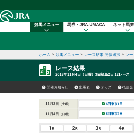
本文へ移動する
競馬メニュー
馬券・JRA-UMACA
ネット馬券
ホーム
>
競馬メニュー
>
レース結果 開催選択
>
レー
レース結果
2018年11月4日（日曜）3回福島2日 12レース
開催お知らせ
出馬表
オッズ
払戻金
11月3日
5回東京1日
（土曜）
11月4日
5回東京2日
（日曜）