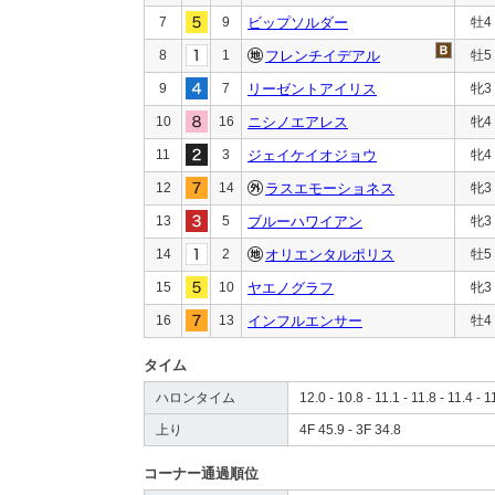
7
9
ビップソルダー
牡4
8
1
フレンチイデアル
牡5
9
7
リーゼントアイリス
牝3
10
16
ニシノエアレス
牝4
11
3
ジェイケイオジョウ
牝4
12
14
ラスエモーショネス
牝3
13
5
ブルーハワイアン
牝3
14
2
オリエンタルポリス
牡5
15
10
ヤエノグラフ
牝3
16
13
インフルエンサー
牡4
タイム
ハロンタイム
12.0 - 10.8 - 11.1 - 11.8 - 11.4 - 1
上り
4F 45.9 - 3F 34.8
コーナー通過順位