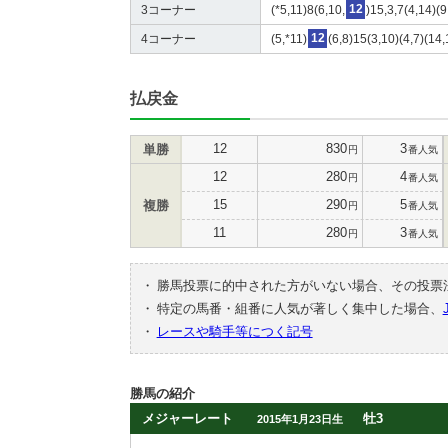
3コーナー
(*5,11)8(6,10,
12
)15,3,7(4,14)(9
4コーナー
(5,*11)
12
(6,8)15(3,10)(4,7)(14,
払戻金
12
830
3
単勝
円
番人気
12
280
4
円
番人気
15
290
5
複勝
円
番人気
11
280
3
円
番人気
・
勝馬投票に的中された方がいない場合、その投票
・
特定の馬番・組番に人気が著しく集中した場合、
・
レースや騎手等につく記号
勝馬の紹介
メジャーレート
牡3
2015年1月23日生