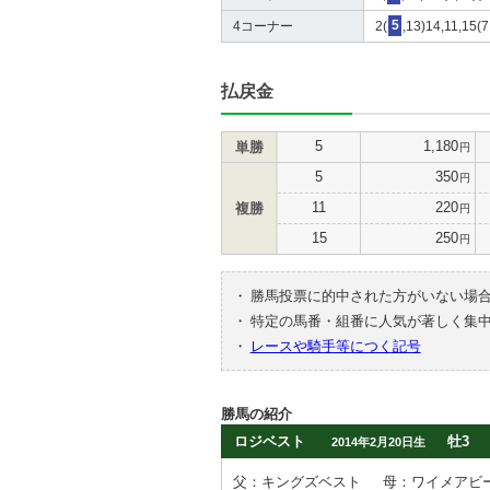
4コーナー
2(
5
,13)14,11,15(7
払戻金
5
1,180
単勝
円
5
350
円
11
220
複勝
円
15
250
円
・
勝馬投票に的中された方がいない場
・
特定の馬番・組番に人気が著しく集
・
レースや騎手等につく記号
勝馬の紹介
ロジベスト
牡3
2014年2月20日生
父：キングズベスト
母：ワイメアビ