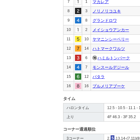
7
1
マカレア
8
3
ノリノリコユキ
9
8
グランドロワ
10
2
メイショウアンカー
11
10
ヤマニンシーベリー
12
14
ハトマークワルツ
13
6
ハミルトンパーク
14
7
モンスールデジール
15
12
バタラ
16
16
プルメリアブーケ
タイム
ハロンタイム
12.5 - 10.5 - 11.1 - 
上り
4F 46.3 - 3F 35.2
コーナー通過順位
3コーナー
2,
5
,13,14-(7,11)(8