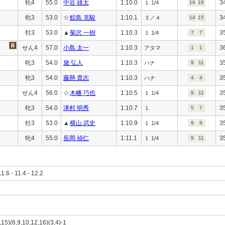
牝4
55.0
中谷 雄太
1:10.0
3
１ 1/4
16
16
牝3
53.0
☆
鮫島 克駿
1:10.1
3
３／４
14
15
牡3
53.0
▲
菊沢 一樹
1:10.3
3
１ 1/4
7
7
せん4
57.0
小島 太一
1:10.3
3
アタマ
1
1
牝3
54.0
黛 弘人
1:10.3
3
ハナ
9
11
牝3
54.0
藤懸 貴志
1:10.3
3
ハナ
4
4
せん4
56.0
☆
木幡 巧也
1:10.5
3
１ 1/4
9
11
牝3
54.0
津村 明秀
1:10.7
3
１
5
7
牡3
53.0
▲
横山 武史
1:10.9
3
１ 1/4
9
9
牝4
55.0
長岡 禎仁
1:11.1
3
１ 1/4
9
11
11.6 - 11.4 - 12.2
,15)(6,9,10,12,16)(3,4)-1