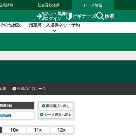
企業情報
社会貢献活動
レース情報
ネット馬券
検索
ビギナーズ
ログイン
その他施設
指定席・入場券ネット予約
情報
今週の注目レース
福島5日
開催選択へ戻る
レース選択へ戻る
福島6日