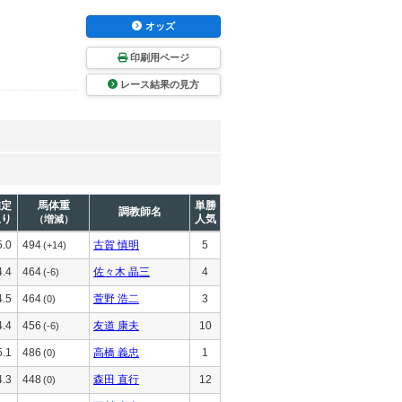
オッズ
印刷用ページ
レース結果の見方
推定
馬体重
単勝
調教師名
上り
人気
（増減）
5.0
494
古賀 慎明
5
(+14)
4.4
464
佐々木 晶三
4
(-6)
4.5
464
萱野 浩二
3
(0)
4.4
456
友道 康夫
10
(-6)
5.1
486
高橋 義忠
1
(0)
4.3
448
森田 直行
12
(0)