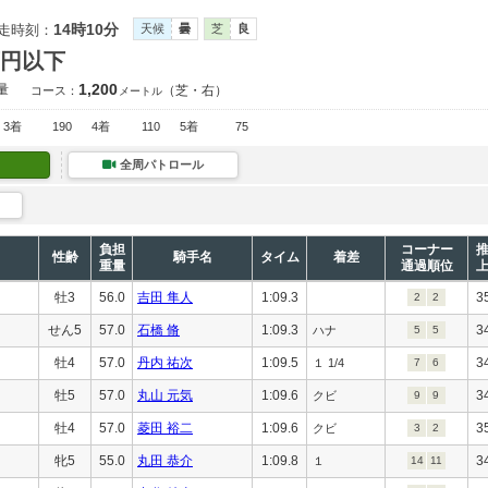
14時10分
走時刻：
天候
曇
芝
良
万円以下
1,200
量
（芝・右）
コース：
メートル
3着
190
4着
110
5着
75
全周パトロール
負担
コーナー
性齢
騎手名
タイム
着差
重量
通過順位
牡3
56.0
吉田 隼人
1:09.3
3
2
2
せん5
57.0
石橋 脩
1:09.3
3
ハナ
5
5
牡4
57.0
丹内 祐次
1:09.5
3
１ 1/4
7
6
牡5
57.0
丸山 元気
1:09.6
3
クビ
9
9
牡4
57.0
菱田 裕二
1:09.6
3
クビ
3
2
牝5
55.0
丸田 恭介
1:09.8
3
１
14
11