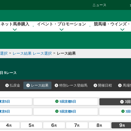
ニュース
ネット馬券購入
イベント・プロモーション
競馬場・ウインズ・
催選択
>
レース結果 レース選択
>
レース結果
日 9レース
払戻金
レース結果
特別レース登録馬
開催日程
馬場
東京5日
5回京都5日
3回
東京6日
5回京都6日
3回