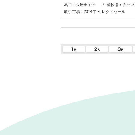
馬主：久米田 正明
生産牧場：チャン
取引市場：2014年
セレクトセール