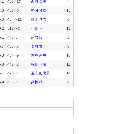
4.1
400
西村 真幸
7
(-18)
4.6
430
勢司 和浩
15
(-8)
5.3
484
鈴木 孝志
6
(+12)
6.2
512
小島 太
13
(+8)
5.1
446
黒岩 陽一
2
(0)
5.7
430
奥村 豊
8
(-6)
5.3
484
粕谷 昌央
16
(-9)
5.8
442
福島 信晴
11
(-2)
5.7
470
五十嵐 忠男
14
(-4)
5.9
456
高橋 裕
9
(-4)