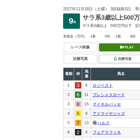
発
2017年11月18日（土曜） 3回福島5日
サラ系3歳以上500
サラ系3歳以上
500万円以下
定
本賞金
（万円）
1着
750
2着
300
レース映像
PLAY
決勝写真
決勝写真
馬
着順
枠
馬名
番
1
5
ロジベスト
2
11
プレシャスロード
3
15
マイネルパッセ
4
9
アドマイヤジャズ
5
13
ハルク
6
4
フェアラフィネ