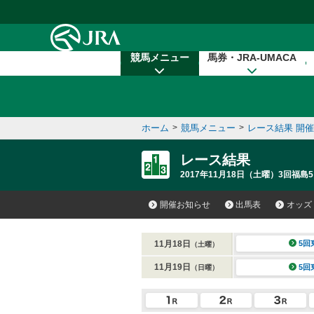
本文へ移動する
競馬メニュー
馬券・JRA-UMACA
ホーム
>
競馬メニュー
>
レース結果 開
レース結果
2017年11月18日（土曜）3回福島5
開催お知らせ
出馬表
オッズ
11月18日
5回
（土曜）
11月19日
5回
（日曜）