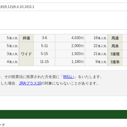
,8)(9,12)(6,4,10,16)3,1
5
3-6
4,630
19
枠連
馬連
番人気
円
番人気
5
5-11
2,000
22
馬単
番人気
円
番人気
3
5-15
1,920
21
ワイド
3連複
番人気
円
番人気
4
11-15
1,180
9
3連単
番人気
円
番人気
合、その投票法に投票された方全員に「
特払い
」をいたします。
中した場合、
JRAプラス10
の対象にならないことがあります。
ーチ