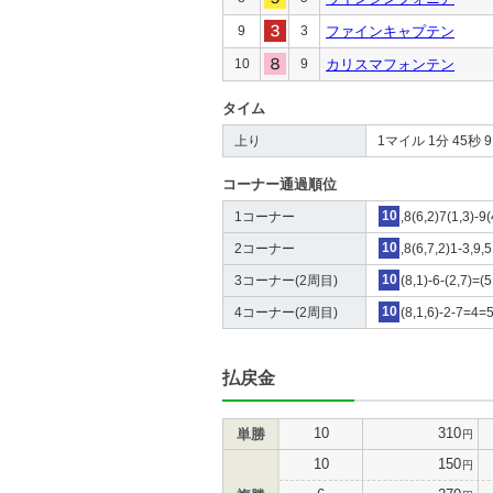
9
3
ファインキャプテン
10
9
カリスマフォンテン
タイム
上り
1マイル 1分 45秒 9 4
コーナー通過順位
1コーナー
10
,8(6,2)7(1,3)-9(
2コーナー
10
,8(6,7,2)1-3,9,5
3コーナー(2周目)
10
(8,1)-6-(2,7)=(5
4コーナー(2周目)
10
(8,1,6)-2-7=4=5
払戻金
10
310
単勝
円
10
150
円