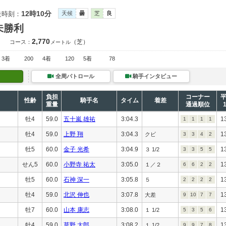
12時10分
走時刻：
天候
曇
芝
良
未勝利
2,770
（芝）
コース：
メートル
3着
200
4着
120
5着
78
全周パトロール
騎手インタビュー
負担
コーナー
性齢
騎手名
タイム
着差
重量
通過順位
牡4
59.0
五十嵐 雄祐
3:04.3
1
1
1
1
1
牡4
59.0
上野 翔
3:04.3
1
クビ
3
3
4
2
牡5
60.0
金子 光希
3:04.9
1
３ 1/2
3
3
5
5
せん5
60.0
小野寺 祐太
3:05.0
1
１／２
6
6
2
2
牡5
60.0
石神 深一
3:05.8
1
５
2
2
2
2
牡4
59.0
北沢 伸也
3:07.8
1
大差
9
10
7
7
牡7
60.0
山本 康志
3:08.0
1
１ 1/2
5
3
5
6
牡4
59.0
草野 太郎
3:08.2
1
１ 1/2
9
9
7
8