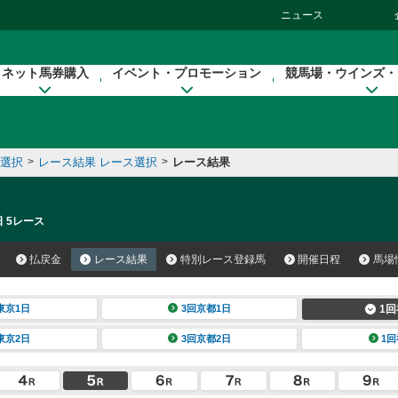
ニュース
ネット馬券購入
イベント・プロモーション
競馬場・ウインズ・
催選択
>
レース結果 レース選択
>
レース結果
日 5レース
払戻金
レース結果
特別レース登録馬
開催日程
馬場
東京1日
3回京都1日
1回
東京2日
3回京都2日
1回