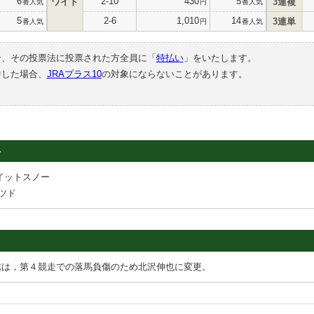
6
2-10
430
5
ワイド
3連複
番人気
円
番人気
5
2-6
1,010
14
3連単
番人気
円
番人気
合、その投票法に投票された方全員に「
特払い
」をいたします。
中した場合、
JRAプラス10
の対象にならないことがあります。
4
イットスノー
ツド
志は，第４競走での落馬負傷のため北沢伸也に変更。