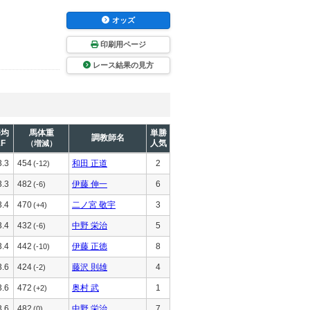
オッズ
印刷用ページ
レース結果の見方
平均
馬体重
単勝
調教師名
1F
人気
（増減）
3.3
454
和田 正道
2
(-12)
3.3
482
伊藤 伸一
6
(-6)
3.4
470
二ノ宮 敬宇
3
(+4)
3.4
432
中野 栄治
5
(-6)
3.4
442
伊藤 正徳
8
(-10)
3.6
424
藤沢 則雄
4
(-2)
3.6
472
奥村 武
1
(+2)
3.6
482
中野 栄治
7
(0)