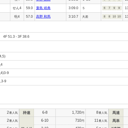
せん4
59.0
蓑島 靖典
3:09.0
1
５
6
7
9
9
牝4
57.0
高野 和馬
3:10.7
1
大差
8
8
10
10
F 51.3 - 3F 38.6
4,5)
,4
,4)3-9
,3-9
2
6-8
1,720
8
枠連
馬連
番人気
円
番人気
2
6-10
710
11
馬単
番人気
円
番人気