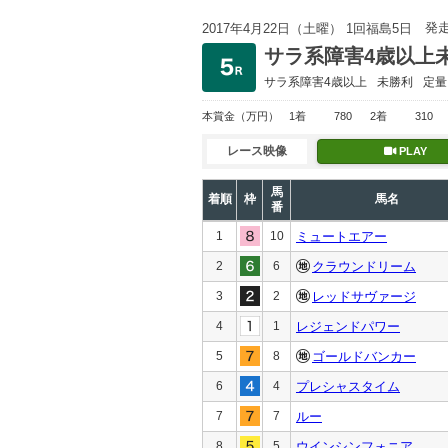
発
2017年4月22日（土曜） 1回福島5日
サラ系障害4歳以上
サラ系障害4歳以上
未勝利
定量
本賞金
（万円）
1着
780
2着
310
レース映像
PLAY
馬
着順
枠
馬名
番
1
10
ミュートエアー
2
6
クラウンドリーム
3
2
レッドサヴァージ
4
1
レジェンドパワー
5
8
ゴールドバンカー
6
4
プレシャスタイム
7
7
ルー
8
5
ウインシンフォニア