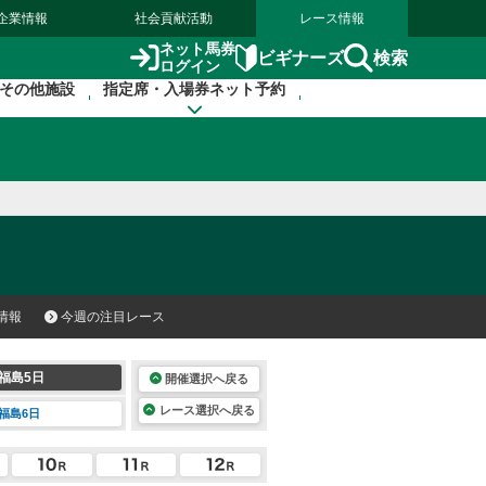
企業情報
社会貢献活動
レース情報
ネット馬券
検索
ビギナーズ
ログイン
その他施設
指定席・入場券ネット予約
情報
今週の注目レース
福島5日
開催選択へ戻る
レース選択へ戻る
福島6日