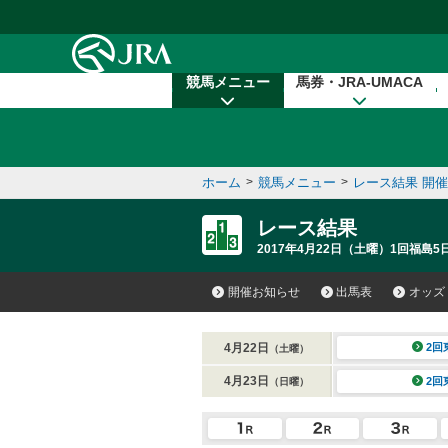
本文へ移動する
競馬メニュー
馬券・JRA-UMACA
ホーム
>
競馬メニュー
>
レース結果 開
レース結果
2017年4月22日（土曜）1回福島5
開催お知らせ
出馬表
オッズ
4月22日
2回
（土曜）
4月23日
2回
（日曜）