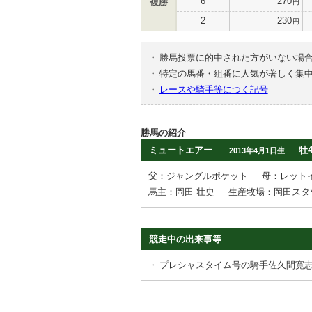
6
270
複勝
円
2
230
円
・
勝馬投票に的中された方がいない場
・
特定の馬番・組番に人気が著しく集
・
レースや騎手等につく記号
勝馬の紹介
ミュートエアー
牡
2013年4月1日生
父：ジャングルポケット
母：レット
馬主：岡田 壮史
生産牧場：岡田スタ
競走中の出来事等
・
プレシャスタイム号の騎手佐久間寛