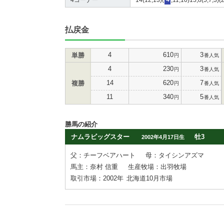
払戻金
4
610
3
単勝
円
番人気
4
230
3
円
番人気
14
620
7
複勝
円
番人気
11
340
5
円
番人気
勝馬の紹介
ナムラビッグスター
牡3
2002年4月17日生
父：チーフベアハート
母：タイシンアズマ
馬主：奈村 信重
生産牧場：出羽牧場
取引市場：2002年
北海道10月市場