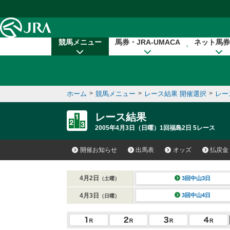
本文へ移動する
競馬メニュー
馬券・JRA-UMACA
ネット馬券
ホーム
>
競馬メニュー
>
レース結果 開催選択
>
レー
レース結果
2005年4月3日（日曜）1回福島2日 5レース
開催お知らせ
出馬表
オッズ
払戻金
4月2日
3回中山3日
（土曜）
4月3日
3回中山4日
（日曜）