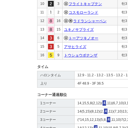
10
3
フライトキャプテン
牡3
11
2
コスモローランド
牡3
12
16
ラドランシャーペン
牡3
13
15
ユキノサプライズ
牡3
14
6
トーアツキノオー
牡3
15
5
アサヒライズ
牡3
16
9
トウショウボナンザ
牡3
タイム
ハロンタイム
12.9 - 11.2 - 13.2 - 13.5 - 13.2 - 1
上り
4F 48.9 - 3F 36.5
コーナー通過順位
1コーナー
14,15,5,8(2,12)(
4
,11)(6,7,10)3
2コーナー
14(5,15)(8,12)(2,
4
,11)(7,10)13
3コーナー
(*14,15,12,13)(5,8,
4
,11,10)7(2,
4コーナー
14(12,13)(
4
,11,10)15,8(5,7,3)(2