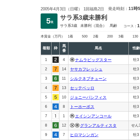
11時
発走時刻：
2005年4月3日（日曜） 1回福島2日
サラ系3歳未勝利
1
サラ系3歳
未勝利
（混合）
馬齢
コース：
本賞金
（万円）
1着
500
2着
200
3着
130
馬
着順
枠
馬名
性齢
番
1
4
ナムラビッグスター
牡3
2
14
ヤサカフレッシュ
牡3
3
11
シルクネプチューン
牡3
4
13
セッテベッロ
牡3
5
10
ジョニーパシフィス
牡3
6
8
トーホーボス
牡3
7
1
エイシンアンコール
牡3
8
12
グランアルティスタ
せん
9
7
ヒロマシンガン
牡3