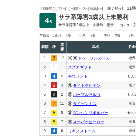
11時
発走時刻：
2004年7月11日（日曜） 2回福島8日
サラ系障害3歳以上未勝利
2
サラ系障害3歳以上
未勝利
定量
コース：
本賞金
（万円）
1着
850
2着
340
3着
210
馬
着順
枠
馬名
性齢
番
1
12
ドゥーワンズベスト
牡5
2
1
スズカギフト
牡5
3
5
モウメント
せん
4
3
ダイトクヒテン
牡7
5
2
パープルラルゴ
せん
6
11
ダイゼントス
牡5
7
8
ダンシンリボルバー
せん
8
7
スーパーヒーロー
牡5
9
6
ミキノストーム
牡4