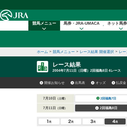
本文へ移動する
競馬メニュー
馬券・JRA-UMACA
ネット馬券
ホーム
>
競馬メニュー
>
レース結果 開催選択
>
レー
レース結果
2004年7月11日（日曜）2回福島8日 4レース
開催お知らせ
出馬表
オッズ
払戻金
7月10日
2回福島7日
（土曜）
7月11日
2回福島8日
（日曜）