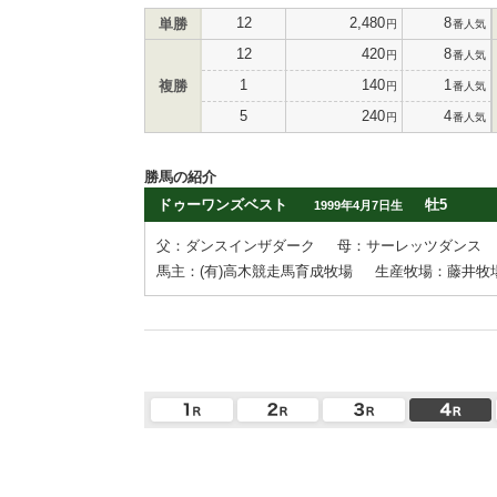
12
2,480
8
単勝
円
番人気
12
420
8
円
番人気
1
140
1
複勝
円
番人気
5
240
4
円
番人気
勝馬の紹介
ドゥーワンズベスト
牡5
1999年4月7日生
父：ダンスインザダーク
母：サーレッツダンス
馬主：(有)高木競走馬育成牧場
生産牧場：藤井牧