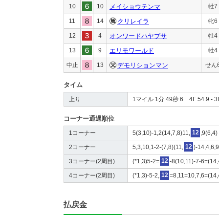
10
10
メイショウテンマ
牡7
11
14
クリレイラ
牝6
12
4
オンワードハヤブサ
牡4
13
9
エリモワールド
牡4
中止
13
デモリションマン
せん
タイム
上り
1マイル 1分 49秒 6 4F 54.9 - 3F
コーナー通過順位
1コーナー
5(3,10)-1,2(14,7,8)11,
12
,9(6,4)
2コーナー
5,3,10,1-2-(7,8)(11,
12
)-14,4,6,
3コーナー(2周目)
(*1,3)5-2=
12
-8(10,11)-7-6=(14
4コーナー(2周目)
(*1,3)-5-2,
12
=8,11=10,7,6=(14,
払戻金