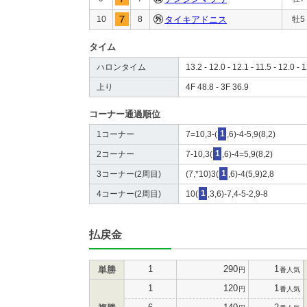
10
8
タイキアドニス
牡5
タイム
ハロンタイム
13.2 - 12.0 - 12.1 - 11.5 - 12.0 - 1
上り
4F 48.8 - 3F 36.9
コーナー通過順位
1コーナー
7=10,3-(
1
,6)-4-5,9(8,2)
2コーナー
7-10,3(
1
,6)-4=5,9(8,2)
3コーナー(2周目)
(7,*10)3(
1
,6)-4(5,9)2,8
4コーナー(2周目)
10(
1
,3,6)-7,4-5-2,9-8
払戻金
1
290
1
単勝
円
番人気
1
120
1
円
番人気