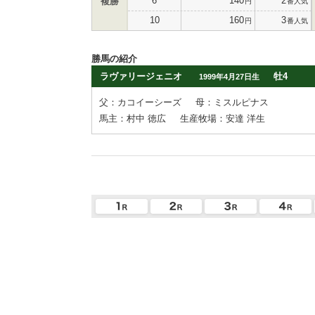
6
140
2
複勝
円
番人気
10
160
3
円
番人気
勝馬の紹介
ラヴァリージェニオ
牡4
1999年4月27日生
父：カコイーシーズ
母：ミスルピナス
馬主：村中 徳広
生産牧場：安達 洋生