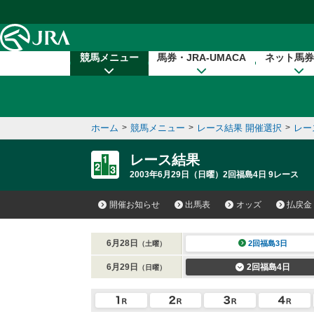
本文へ移動する
競馬メニュー
馬券・JRA-UMACA
ネット馬券
ホーム
>
競馬メニュー
>
レース結果 開催選択
>
レー
レース結果
2003年6月29日（日曜）2回福島4日 9レース
開催お知らせ
出馬表
オッズ
払戻金
6月28日
2回福島3日
（土曜）
6月29日
2回福島4日
（日曜）