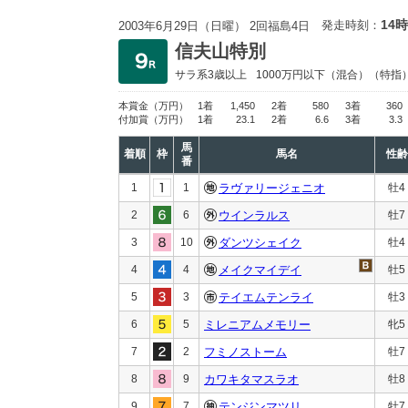
14時
発走時刻：
2003年6月29日（日曜） 2回福島4日
信夫山特別
サラ系3歳以上
1000万円以下
（混合）（特指
本賞金
（万円）
1着
1,450
2着
580
3着
360
付加賞
（万円）
1着
23.1
2着
6.6
3着
3.3
馬
着順
枠
馬名
性齢
番
1
1
ラヴァリージェニオ
牡4
2
6
ウインラルス
牡7
3
10
ダンツシェイク
牡4
4
4
メイクマイデイ
牡5
5
3
テイエムテンライ
牡3
6
5
ミレニアムメモリー
牝5
7
2
フミノストーム
牡7
8
9
カワキタマスラオ
牡8
9
7
テンジンマツリ
牡7