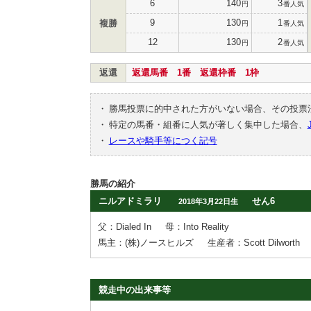
6
140
3
円
番人気
9
130
1
複勝
円
番人気
12
130
2
円
番人気
返還
返還馬番 1番 返還枠番 1枠
・
勝馬投票に的中された方がいない場合、その投票
・
特定の馬番・組番に人気が著しく集中した場合、
・
レースや騎手等につく記号
勝馬の紹介
ニルアドミラリ
せん6
2018年3月22日生
父：Dialed In
母：Into Reality
馬主：(株)ノースヒルズ
生産者：Scott Dilworth
競走中の出来事等