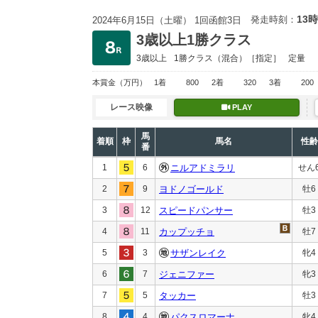
13時
発走時刻：
2024年6月15日（土曜） 1回函館3日
3歳以上1勝クラス
3歳以上
1勝クラス
（混合）［指定］
定量
本賞金
（万円）
1着
800
2着
320
3着
200
レース映像
PLAY
馬
着順
枠
馬名
性齢
番
1
6
ニルアドミラリ
せん
2
9
ヨドノゴールド
牡6
3
12
スピードパンサー
牡3
4
11
カップッチョ
牡7
5
3
サザンレイク
牝4
6
7
ジェニファー
牝3
7
5
タッカー
牡3
8
4
パクスロマーナ
牝4