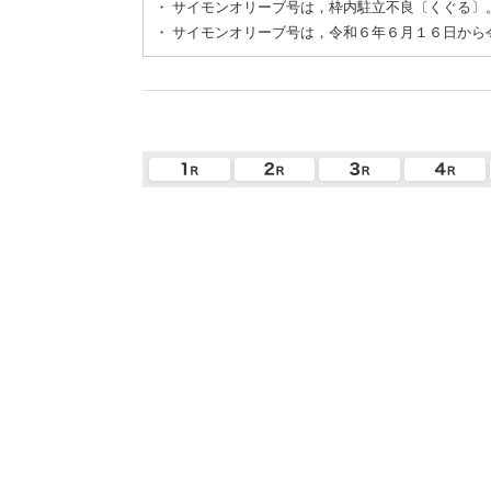
・
サイモンオリーブ号は，枠内駐立不良〔くぐる〕
・
サイモンオリーブ号は，令和６年６月１６日から