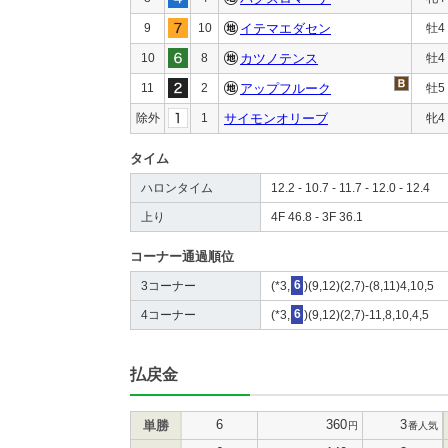
9
10
イテマエダセン
牡4
10
8
カツノテンス
牡4
11
2
アップフルーク
牡5
除外
1
サイモンオリーブ
牝4
タイム
ハロンタイム
12.2 - 10.7 - 11.7 - 12.0 - 12.4
上り
4F 46.8 - 3F 36.1
コーナー通過順位
3コーナー
(*3,
6
)(9,12)(2,7)-(8,11)4,10,5
4コーナー
(*3,
6
)(9,12)(2,7)-11,8,10,4,5
払戻金
6
360
3
単勝
円
番人気