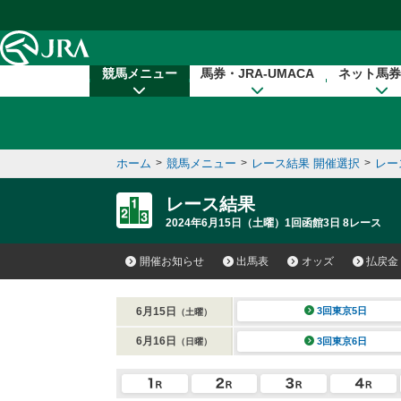
本文へ移動する
競馬メニュー
馬券・JRA-UMACA
ネット馬券
ホーム
>
競馬メニュー
>
レース結果 開催選択
>
レー
レース結果
2024年6月15日（土曜）1回函館3日 8レース
開催お知らせ
出馬表
オッズ
払戻金
6月15日
3回東京5日
（土曜）
6月16日
3回東京6日
（日曜）