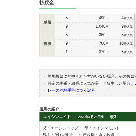
払戻金
5
490
4
円
番人気
単勝
9
1,040
9
円
番人気
5
360
5
円
番人気
9
700
10
複勝
円
番人気
1
370
6
円
番人気
・
勝馬投票に的中された方がいない場合、その投票
・
特定の馬番・組番に人気が著しく集中した場合、
・
レースや騎手等につく記号
勝馬の紹介
エイシンエイト
牝3
2020年1月25日生
父：エーシントップ
母：エイシンモルト
馬主：(株)栄進堂
生産牧場：水丸牧場