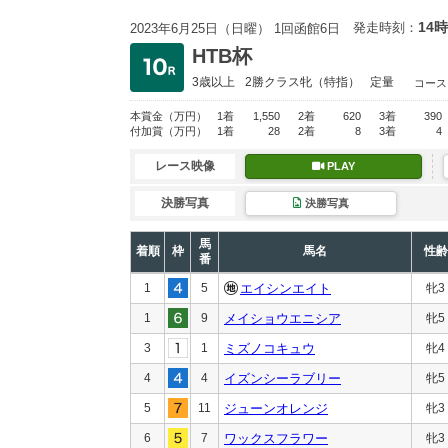
14時
発走時刻：
2023年6月25日（日曜） 1回函館6日
HTB杯
3歳以上
2勝クラス
牝（特指）
定量
コース
本賞金
（万円）
1着
1,550
2着
620
3着
390
付加賞
（万円）
1着
28
2着
8
3着
4
レース映像
PLAY
決勝写真
決勝写真
馬
着順
枠
馬名
性齢
番
1
5
エイシンエイト
牝3
1
9
メイショウエニシア
牝5
3
1
ミズノコキュウ
牝4
4
4
イズンシーラブリー
牝5
5
11
ジューンオレンジ
牝3
6
7
ワックスフラワー
牝3