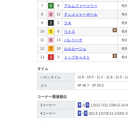
7
8
アルムファーツリー
牝5
8
12
テンメジャーガール
牝4
9
2
ラキ
牝6
10
6
リトス
牝4
11
13
バレリーナ
牝3
12
10
ルルルージュ
牝5
13
3
トップキャスト
牝4
タイム
ハロンタイム
11.8 - 10.5 - 11.2 - 11.6 - 11.5 - 1
上り
4F 46.7 - 3F 35.5
コーナー通過順位
3コーナー
9
,3(
5
,1,6)12,7(11,13)8-(2,10,4
4コーナー
9
-(
5
,3)(1,6,12)7(8,11,13)4(2,1