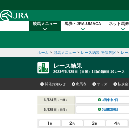
本文へ移動する
競馬メニュー
馬券・JRA-UMACA
ネット馬券
ホーム
>
競馬メニュー
>
レース結果 開催選択
>
レー
レース結果
2023年6月25日（日曜）1回函館6日 10レース
開催お知らせ
出馬表
オッズ
払戻金
6月24日
3回東京7日
（土曜）
6月25日
3回東京8日
（日曜）