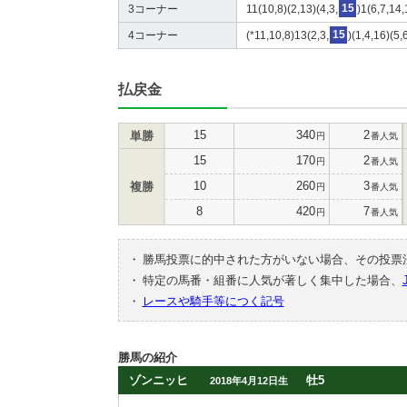
3コーナー
11(10,8)(2,13)(4,3,
15
)1(6,7,14
4コーナー
(*11,10,8)13(2,3,
15
)(1,4,16)(5,
払戻金
15
340
2
単勝
円
番人気
15
170
2
円
番人気
10
260
3
複勝
円
番人気
8
420
7
円
番人気
・
勝馬投票に的中された方がいない場合、その投票
・
特定の馬番・組番に人気が著しく集中した場合、
・
レースや騎手等につく記号
勝馬の紹介
ゾンニッヒ
牡5
2018年4月12日生