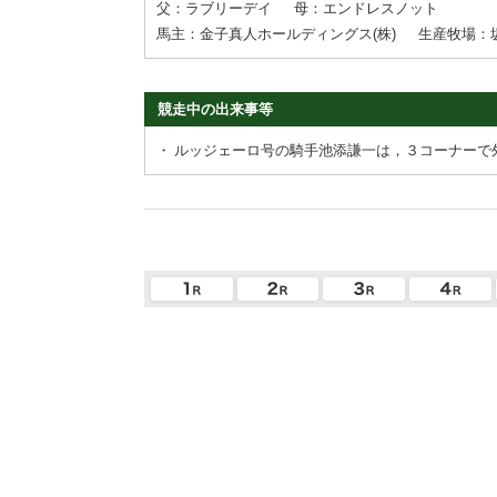
父：ラブリーデイ
母：エンドレスノット
馬主：金子真人ホールディングス(株)
生産牧場：
競走中の出来事等
・
ルッジェーロ号の騎手池添謙一は，３コーナーで