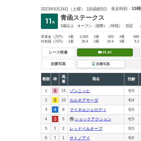
15時
発走時刻：
2023年6月24日（土曜） 1回函館5日
青函ステークス
3歳以上
オープン
（国際）（特指）
別定
本賞金
（万円）
1着
2,300
2着
920
3着
580
付加賞
（万円）
1着
36.4
2着
10.4
3着
5.2
レース映像
PLAY
決勝写真
決勝写真
馬
着順
枠
馬名
性齢
番
1
15
ゾンニッヒ
牡5
2
10
カルネアサーダ
牝4
3
8
マイネルジェロディ
牡5
4
5
ショックアクション
牡5
5
2
レッドベルオーブ
牡5
6
1
サトノアイ
牝5