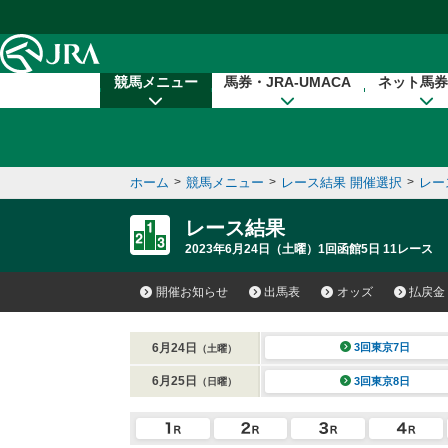
本文へ移動する
競馬メニュー
馬券・JRA-UMACA
ネット馬券
ホーム
>
競馬メニュー
>
レース結果 開催選択
>
レー
レース結果
2023年6月24日（土曜）1回函館5日 11レース
開催お知らせ
出馬表
オッズ
払戻金
6月24日
3回東京7日
（土曜）
6月25日
3回東京8日
（日曜）