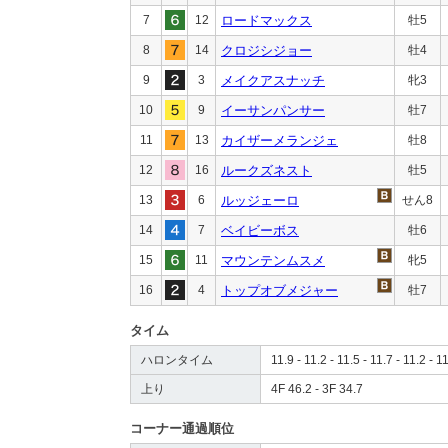
7
12
ロードマックス
牡5
8
14
クロジシジョー
牡4
9
3
メイクアスナッチ
牝3
10
9
イーサンパンサー
牡7
11
13
カイザーメランジェ
牡8
12
16
ルークズネスト
牡5
13
6
ルッジェーロ
せん8
14
7
ベイビーボス
牡6
15
11
マウンテンムスメ
牝5
16
4
トップオブメジャー
牡7
タイム
ハロンタイム
11.9 - 11.2 - 11.5 - 11.7 - 11.2 - 1
上り
4F 46.2 - 3F 34.7
コーナー通過順位