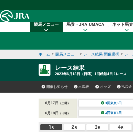
本文へ移動する
競馬メニュー
馬券・JRA-UMACA
ネット馬券
ホーム
>
競馬メニュー
>
レース結果 開催選択
>
レー
レース結果
2023年6月18日（日曜）1回函館4日 1レース
開催お知らせ
出馬表
オッズ
払戻金
6月17日
3回東京5日
（土曜）
6月18日
3回東京6日
（日曜）