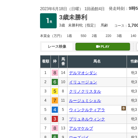
9時
発走時刻：
2023年6月18日（日曜） 1回函館4日
3歳未勝利
1,70
3歳
未勝利
牝［指定］
馬齢
コース：
本賞金
（万円）
1着
550
2着
220
3着
140
レース映像
PLAY
馬
着順
枠
馬名
性齢
番
1
14
デルマオシダシ
牝3
2
10
イリュージョン
牝3
3
8
クリノクリスタル
牝3
4
11
ルージュミシェル
牝3
5
5
ウィンクルティアラ
牝3
6
3
プリュネルウィンク
牝3
7
13
アルマケルブ
牝3
8
9
ローズパイ
牝3