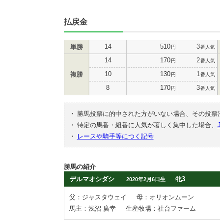
払戻金
14
510
3
単勝
円
番人気
14
170
2
円
番人気
10
130
1
複勝
円
番人気
8
170
3
円
番人気
・
勝馬投票に的中された方がいない場合、その投票
・
特定の馬番・組番に人気が著しく集中した場合、
・
レースや騎手等につく記号
勝馬の紹介
デルマオシダシ
牝3
2020年2月6日生
父：ジャスタウェイ
母：オリオンムーン
馬主：浅沼 廣幸
生産牧場：社台ファーム