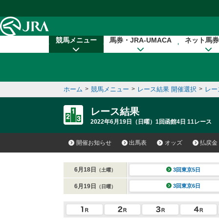
本文へ移動する
競馬メニュー
馬券・JRA-UMACA
ネット馬券
ホーム
>
競馬メニュー
>
レース結果 開催選択
>
レー
レース結果
2022年6月19日（日曜）1回函館4日 11レース
開催お知らせ
出馬表
オッズ
払戻金
6月18日
3回東京5日
（土曜）
6月19日
3回東京6日
（日曜）