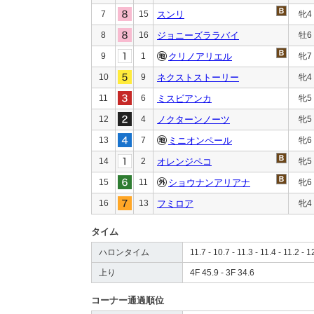
7
15
スンリ
牝4
8
16
ジョニーズララバイ
牡6
9
1
クリノアリエル
牝7
10
9
ネクストストーリー
牝4
11
6
ミスビアンカ
牝5
12
4
ノクターンノーツ
牝5
13
7
ミニオンペール
牝6
14
2
オレンジペコ
牝5
15
11
ショウナンアリアナ
牝6
16
13
フミロア
牝4
タイム
ハロンタイム
11.7 - 10.7 - 11.3 - 11.4 - 11.2 - 1
上り
4F 45.9 - 3F 34.6
コーナー通過順位