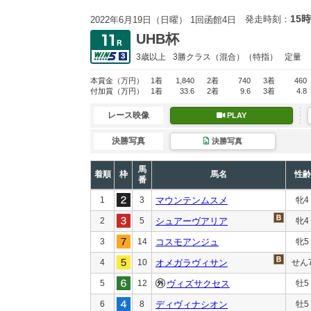
15時
発走時刻：
2022年6月19日（日曜） 1回函館4日
UHB杯
3歳以上
3勝クラス
（混合）（特指）
定量
本賞金
（万円）
1着
1,840
2着
740
3着
460
付加賞
（万円）
1着
33.6
2着
9.6
3着
4.8
レース映像
PLAY
決勝写真
決勝写真
馬
着順
枠
馬名
性齢
番
1
3
マウンテンムスメ
牝4
2
5
シュアーヴアリア
牝4
3
14
コスモアンジュ
牝5
4
10
オメガラヴィサン
せん
5
12
ヴィズサクセス
牡5
6
8
ディヴィナシオン
牡5