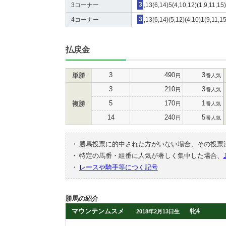
3コーナー
3
,13(6,14)5(4,10,12)(1,9,11,15
4コーナー
3
,13(6,14)(5,12)(4,10)1(9,11,15
払戻金
3
490
3
単勝
円
番人気
3
210
3
円
番人気
5
170
1
複勝
円
番人気
14
240
5
円
番人気
・
勝馬投票に的中された方がいない場合、その投票
・
特定の馬番・組番に人気が著しく集中した場合、
・
レースや騎手等につく記号
勝馬の紹介
マウンテンムスメ
牝4
2018年2月13日生