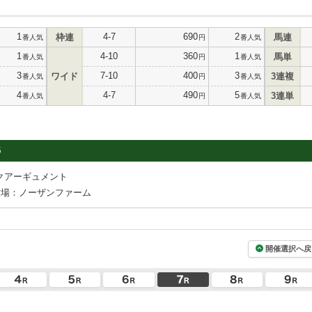
1
4-7
690
2
枠連
馬連
番人気
円
番人気
1
4-10
360
1
馬単
番人気
円
番人気
3
7-10
400
3
ワイド
3連複
番人気
円
番人気
4
4-7
490
5
3連単
番人気
円
番人気
5
クアーギュメント
牧場：ノーザンファーム
開催選択へ戻