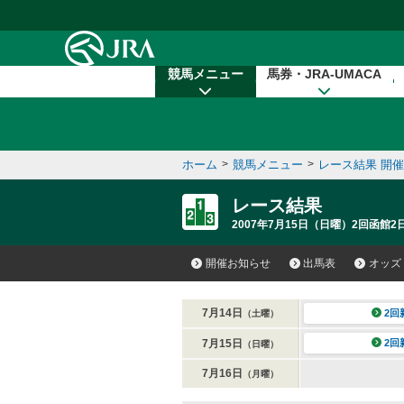
本文へ移動する
競馬メニュー
馬券・JRA-UMACA
ホーム
>
競馬メニュー
>
レース結果 開
レース結果
2007年7月15日（日曜）2回函館2
開催お知らせ
出馬表
オッズ
7月14日
2回
（土曜）
7月15日
2回
（日曜）
7月16日
（月曜）