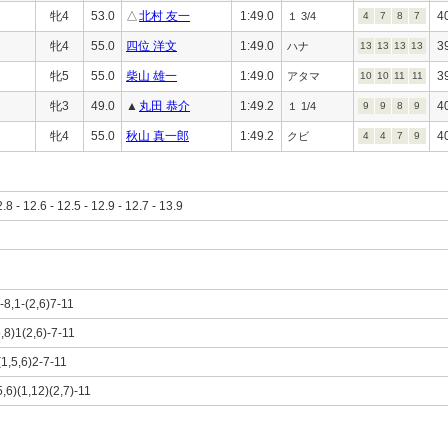
牝4
53.0
△
北村 友一
1:49.0
4
１ 3/4
4
7
8
7
牝4
55.0
四位 洋文
1:49.0
3
ハナ
13
13
13
13
牝5
55.0
柴山 雄一
1:49.0
3
アタマ
10
10
11
11
牝3
49.0
▲
丸田 恭介
1:49.2
4
１ 1/4
9
9
8
9
牝4
55.0
秋山 真一郎
1:49.2
4
クビ
4
4
7
9
2.8 - 12.6 - 12.5 - 12.9 - 12.7 - 13.9
)-8,1-(2,6)7-11
5,8)1(2,6)-7-11
(1,5,6)2-7-11
5,6)(1,12)(2,7)-11