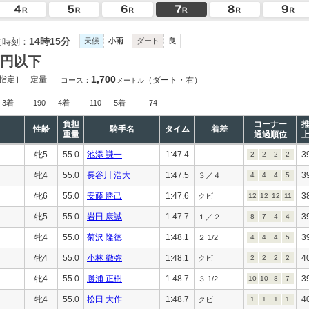
14時15分
走時刻：
天候
小雨
ダート
良
万円以下
1,700
指定］
定量
（ダート・右）
コース：
メートル
3着
190
4着
110
5着
74
負担
コーナー
性齢
騎手名
タイム
着差
重量
通過順位
牝5
55.0
池添 謙一
1:47.4
3
2
2
2
2
牝4
55.0
長谷川 浩大
1:47.5
3
３／４
4
4
4
5
牝6
55.0
安藤 勝己
1:47.6
3
クビ
12
12
12
11
牝5
55.0
岩田 康誠
1:47.7
3
１／２
8
7
4
4
牝4
55.0
菊沢 隆徳
1:48.1
3
２ 1/2
4
4
4
5
牝4
55.0
小林 徹弥
1:48.1
4
クビ
2
2
2
2
牝4
55.0
勝浦 正樹
1:48.7
3
３ 1/2
10
10
8
7
牝4
55.0
松田 大作
1:48.7
4
クビ
1
1
1
1