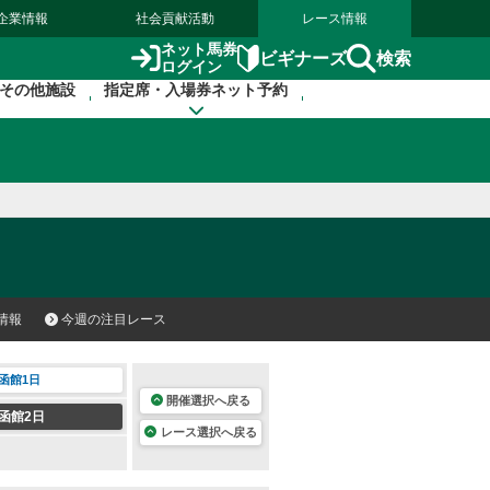
企業情報
社会貢献活動
レース情報
ネット馬券
検索
ビギナーズ
ログイン
その他施設
指定席・入場券ネット予約
情報
今週の注目レース
函館1日
開催選択へ戻る
函館2日
レース選択へ戻る