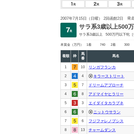
発
2007年7月15日（日曜） 2回函館2日
サラ系3歳以上500
サラ系3歳以上
500万円以下
牝［
本賞金
（万円）
1着
740
2着
300
馬
着順
枠
馬名
番
1
10
リンガフランカ
2
4
キラーストリート
3
7
ドリームアプローチ
4
8
アドマイヤヒラリー
5
3
エイダイタカラブネ
6
9
ニットウサラン
7
6
フジファレノプシス
8
13
チャームダンス