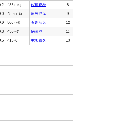
0.2
488
佐藤 正雄
8
(-10)
9.0
450
角居 勝彦
9
(+16)
9.9
506
石栗 龍彦
12
(+9)
0.3
456
柄崎 孝
11
(-1)
0.6
416
手塚 貴久
13
(0)