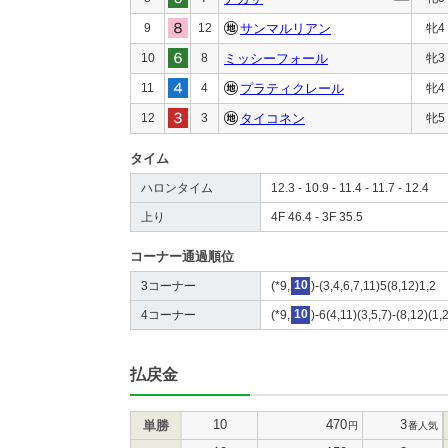
9
12
サンマルリアン
牝4
10
8
ミッシーフォール
牝3
11
4
プラティクレール
牝4
12
3
タイコネン
牝5
タイム
ハロンタイム
12.3 - 10.9 - 11.4 - 11.7 - 12.4
上り
4F 46.4 - 3F 35.5
コーナー通過順位
3コーナー
(*9,
10
)-(3,4,6,7,11)5(8,12)1,2
4コーナー
(*9,
10
)-6(4,11)(3,5,7)-(8,12)(1,
払戻金
10
470
3
単勝
円
番人気