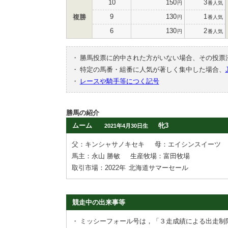
10
150
3
円
番人気
9
130
1
複勝
円
番人気
6
130
2
円
番人気
・
勝馬投票に的中された方がいない場合、その投票
・
特定の馬番・組番に人気が著しく集中した場合、
・
レースや騎手等につく記号
勝馬の紹介
ムーム
牝3
2021年4月30日生
父：キンシャサノキセキ
母：エイシンスイーツ
馬主：永山 勝敏
生産牧場：富田牧場
取引市場：2022年
北海道サマーセール
競走中の出来事等
・
ミッシーフォール号は，「３走成績による出走制