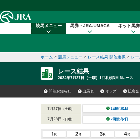
本文へ移動する
競馬メニュー
馬券・JRA-UMACA
ネット馬券
ホーム
>
競馬メニュー
>
レース結果 開催選択
>
レー
レース結果
2024年7月27日（土曜）1回札幌3日 6レース
開催お知らせ
出馬表
オッズ
払戻金
7月27日
2回新潟1日
（土曜）
7月28日
2回新潟2日
（日曜）