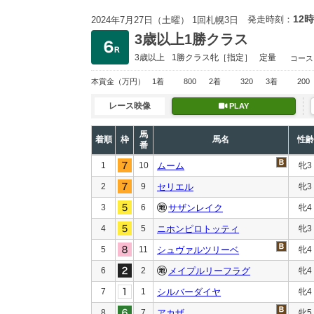
12時
発走時刻：
2024年7月27日（土曜） 1回札幌3日
3歳以上1勝クラス
3歳以上
1勝クラス
牝［指定］
定量
コース
本賞金
（万円）
1着
800
2着
320
3着
200
レース映像
PLAY
馬
着順
枠
馬名
性齢
番
1
10
ムーム
牝3
2
9
セリエル
牝3
3
6
サザンレイク
牝4
4
5
ニホンピロトッティ
牝3
5
11
シュヴァルツリーベ
牝4
6
2
メイプルリーフラグ
牝4
7
1
シルバーダイヤ
牝4
8
7
アカザ
牝5