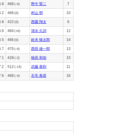
5.8
468
野中 賢二
7
(-4)
6.2
466
村山 明
10
(0)
5.8
422
西園 翔太
6
(0)
6.6
484
清水 久詞
12
(+6)
6.5
466
鈴木 慎太郎
14
(0)
6.7
470
西田 雄一郎
13
(-4)
7.1
428
牧田 和弥
15
(-2)
7.2
512
武藤 善則
11
(-14)
7.6
468
石毛 善彦
16
(-4)