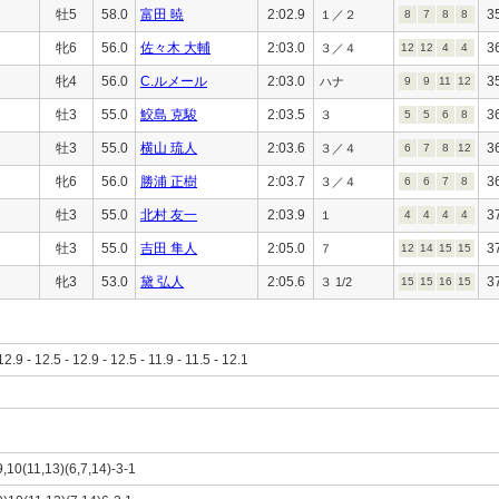
牡5
58.0
富田 暁
2:02.9
3
１／２
8
7
8
8
牝6
56.0
佐々木 大輔
2:03.0
3
３／４
12
12
4
4
牝4
56.0
C.ルメール
2:03.0
3
ハナ
9
9
11
12
牡3
55.0
鮫島 克駿
2:03.5
3
３
5
5
6
8
牡3
55.0
横山 琉人
2:03.6
3
３／４
6
7
8
12
牝6
56.0
勝浦 正樹
2:03.7
3
３／４
6
6
7
8
牡3
55.0
北村 友一
2:03.9
3
１
4
4
4
4
牡3
55.0
吉田 隼人
2:05.0
3
７
12
14
15
15
牝3
53.0
黛 弘人
2:05.6
3
３ 1/2
15
15
16
15
12.9 - 12.5 - 12.9 - 12.5 - 11.9 - 11.5 - 12.1
9,10(11,13)(6,7,14)-3-1