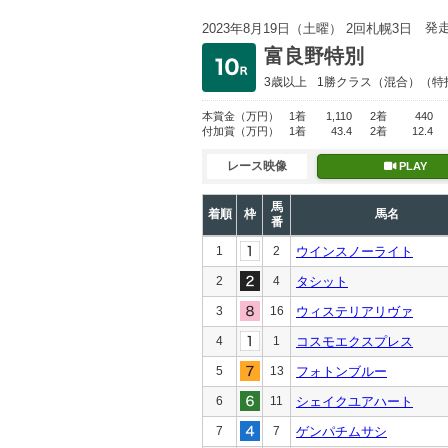
発
2023年8月19日（土曜） 2回札幌3日
富良野特別
3歳以上
1勝クラス
（混合）（特
本賞金
（万円）
1着
1,110
2着
440
付加賞
（万円）
1着
43.4
2着
12.4
レース映像
PLAY
馬
着順
枠
馬名
番
1
2
ウインスノーライト
2
4
タシット
3
16
ウィステリアリヴァ
4
1
コスモエクスプレス
5
13
フォトンブルー
6
11
シェイクユアハート
7
7
ゲンパチムサシ