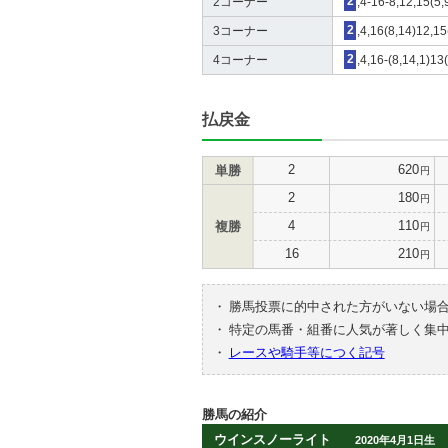
2コーナー
2
,4-16-8,12,15(5,
3コーナー
2
,4,16(8,14)12,15
4コーナー
2
,4,16-(8,14,1)13
払戻金
2
620
単勝
円
2
180
円
4
110
複勝
円
16
210
円
・
勝馬投票に的中された方がいない場
・
特定の馬番・組番に人気が著しく集
・
レースや騎手等につく記号
勝馬の紹介
ウインスノーライト
2020年4月1日生