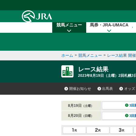
本文へ移動する
競馬メニュー
馬券・JRA-UMACA
ホーム
>
競馬メニュー
>
レース結果 開
レース結果
2023年8月19日（土曜）2回札幌3日
開催お知らせ
出馬表
オッズ
8月19日
3回
（土曜）
8月20日
3回
（日曜）