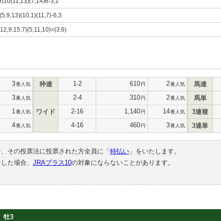
9)10(11,13)(7,14)6-3,1
(5,9,13)(10,1)(11,7)-6,3
(12,9,15,7)(5,11,10)=(3,6)
3
1-2
610
2
枠連
馬連
番人気
円
番人気
3
2-4
310
2
馬単
番人気
円
番人気
1
2-16
1,140
14
ワイド
3連複
番人気
円
番人気
4
4-16
460
3
3連単
番人気
円
番人気
合、その投票法に投票された方全員に「
特払い
」をいたします。
中した場合、
JRAプラス10
の対象にならないことがあります。
牡3