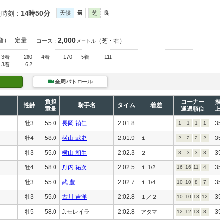
14時50分
走時刻：
天候
曇
芝
良
2,000
指）
定量
（芝・右）
コース：
メートル
3着
280
4着
170
5着
111
3着
6.2
全周パトロール
負担
コーナー
性齢
騎手名
タイム
着差
重量
通過順位
牡3
55.0
長岡 禎仁
2:01.8
3
1
1
1
1
牡4
58.0
横山 武史
2:01.9
3
１
2
2
2
2
牡3
55.0
横山 和生
2:02.3
3
２
3
3
3
3
牡4
58.0
丹内 祐次
2:02.5
3
１ 1/2
16
16
11
4
牡3
55.0
武 豊
2:02.7
3
１ 1/4
10
10
8
7
牡3
55.0
古川 吉洋
2:02.8
3
１／２
10
10
13
12
牡5
58.0
J.モレイラ
2:02.8
3
アタマ
12
12
13
8