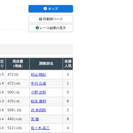
オッズ
印刷用ページ
レース結果の見方
推定
馬体重
単勝
調教師名
上り
人気
（増減）
5.5
472
杉山 晴紀
3
(0)
5.4
472
中川 公成
1
(+6)
5.6
500
小野 次郎
5
(-6)
5.3
470
松永 康利
8
(-6)
5.6
508
武 幸四郎
2
(-10)
5.4
440
宮 徹
9
(+14)
5.4
512
佐々木 晶三
4
(+16)