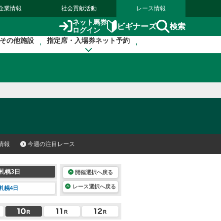
企業情報
社会貢献活動
レース情報
ネット馬券
検索
ビギナーズ
ログイン
その他施設
指定席・入場券ネット予約
情報
今週の注目レース
札幌3日
開催選択へ戻る
レース選択へ戻る
札幌4日