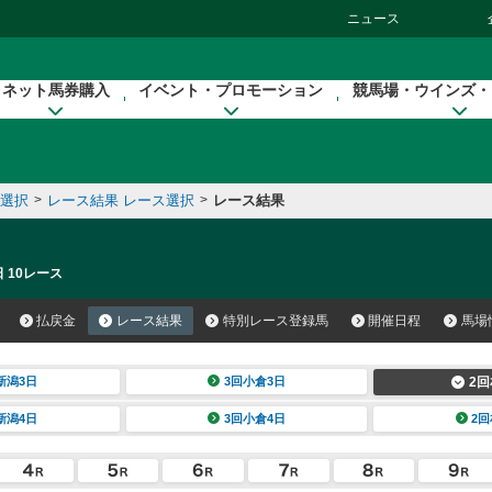
ニュース
ネット馬券購入
イベント・プロモーション
競馬場・ウインズ・
催選択
>
レース結果 レース選択
>
レース結果
 10レース
払戻金
レース結果
特別レース登録馬
開催日程
馬場
新潟3日
3回小倉3日
2回
新潟4日
3回小倉4日
2回