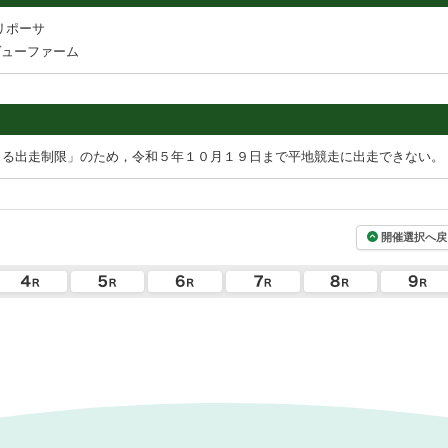
リポーサ
ヴューファーム
よる出走制限」のため，令和５年１０月１９日まで平地競走に出走できない。
開催選択へ戻