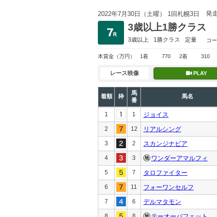
発
2022年7月30日（土曜） 1回札幌3日
3歳以上1勝クラス
3歳以上
1勝クラス
定量
コー
本賞金
（万円）
1着
770
2着
310
レース映像
PLAY
馬
着順
枠
馬名
番
1
1
ジョイス
2
12
リアルシング
3
2
スカンジナビア
4
3
ワンダーアマルフィ
5
7
タロファイター
6
11
フォーワンセルフ
7
6
デルマタモン
8
8
テーオーバフェット