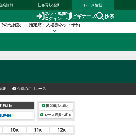
企業情報
社会貢献活動
レース情報
ネット馬券
検索
ビギナーズ
ログイン
その他施設
指定席・入場券ネット予約
情報
今週の注目レース
札幌3日
開催選択へ戻る
レース選択へ戻る
札幌4日