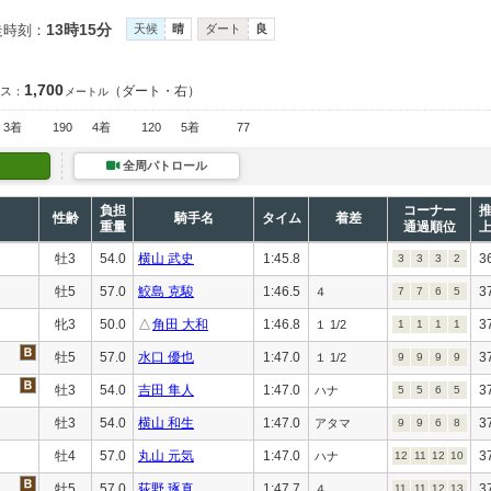
13時15分
走時刻：
天候
晴
ダート
良
1,700
（ダート・右）
ス：
メートル
3着
190
4着
120
5着
77
全周パトロール
負担
コーナー
性齢
騎手名
タイム
着差
重量
通過順位
牡3
54.0
横山 武史
1:45.8
3
3
3
3
2
牡5
57.0
鮫島 克駿
1:46.5
3
４
7
7
6
5
牝3
50.0
△
角田 大和
1:46.8
3
１ 1/2
1
1
1
1
牡5
57.0
水口 優也
1:47.0
3
１ 1/2
9
9
9
9
牡3
54.0
吉田 隼人
1:47.0
3
ハナ
5
5
6
5
牡3
54.0
横山 和生
1:47.0
3
アタマ
9
9
6
8
牡4
57.0
丸山 元気
1:47.0
3
ハナ
12
11
12
10
牡5
57.0
荻野 琢真
1:47.7
3
４
11
11
12
13