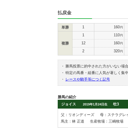
払戻金
1
160
単勝
円
1
110
円
12
160
複勝
円
2
320
円
・
勝馬投票に的中された方がいない場
・
特定の馬番・組番に人気が著しく集
・
レースや騎手等につく記号
勝馬の紹介
ジョイス
牡3
2019年1月24日生
父：リオンディーズ
母：ステラグレ
馬主：林 正道
生産牧場：三嶋牧場