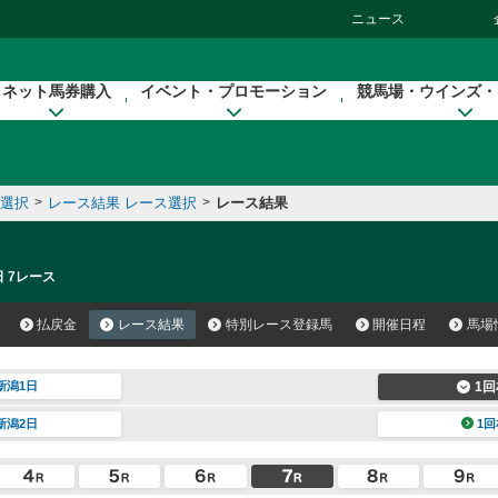
ニュース
ネット馬券購入
イベント・プロモーション
競馬場・ウインズ・
催選択
>
レース結果 レース選択
>
レース結果
日 7レース
払戻金
レース結果
特別レース登録馬
開催日程
馬場
新潟1日
1回
新潟2日
1回