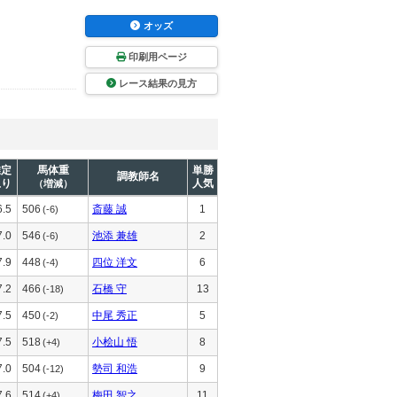
オッズ
印刷用ページ
レース結果の見方
推定
馬体重
単勝
調教師名
上り
人気
（増減）
6.5
506
斎藤 誠
1
(-6)
7.0
546
池添 兼雄
2
(-6)
7.9
448
四位 洋文
6
(-4)
7.2
466
石橋 守
13
(-18)
7.5
450
中尾 秀正
5
(-2)
7.5
518
小桧山 悟
8
(+4)
7.0
504
勢司 和浩
9
(-12)
7.6
514
梅田 智之
11
(+4)