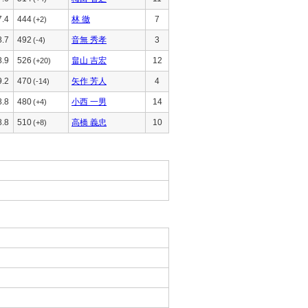
7.4
444
林 徹
7
(+2)
8.7
492
音無 秀孝
3
(-4)
8.9
526
畠山 吉宏
12
(+20)
9.2
470
矢作 芳人
4
(-14)
8.8
480
小西 一男
14
(+4)
8.8
510
高橋 義忠
10
(+8)