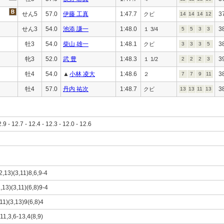
せん5
57.0
伊藤 工真
1:47.7
3
クビ
14
14
14
12
せん3
54.0
池添 謙一
1:48.0
3
１ 3/4
5
5
3
3
牡3
54.0
柴山 雄一
1:48.1
3
クビ
3
3
3
5
牝3
52.0
武 豊
1:48.3
3
１ 1/2
2
2
2
3
牡4
54.0
▲
小林 凌大
1:48.6
3
２
7
7
9
11
牡4
57.0
丹内 祐次
1:48.7
3
クビ
13
13
11
13
2.9 - 12.7 - 12.4 - 12.3 - 12.0 - 12.6
2,13)(3,11)8,6,9-4
,13)(3,11)(6,8)9-4
,11)(3,13)9(6,8)4
11,3,6-13,4(8,9)