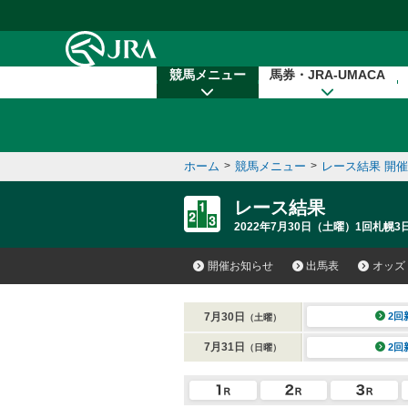
本文へ移動する
競馬メニュー
馬券・JRA-UMACA
ホーム
>
競馬メニュー
>
レース結果 開
レース結果
2022年7月30日（土曜）1回札幌3
開催お知らせ
出馬表
オッズ
7月30日
2回
（土曜）
7月31日
2回
（日曜）