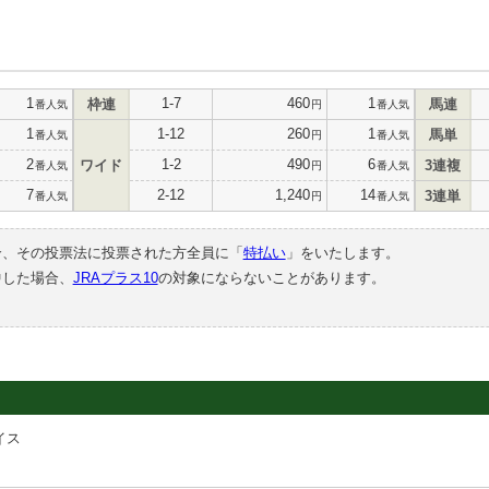
1
1-7
460
1
枠連
馬連
番人気
円
番人気
1
1-12
260
1
馬単
番人気
円
番人気
2
1-2
490
6
ワイド
3連複
番人気
円
番人気
7
2-12
1,240
14
3連単
番人気
円
番人気
合、その投票法に投票された方全員に「
特払い
」をいたします。
中した場合、
JRAプラス10
の対象にならないことがあります。
イス