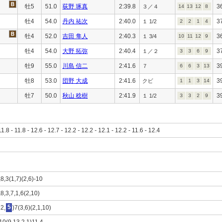
牡5
51.0
荻野 琢真
2:39.8
3
３／４
14
13
12
8
牡4
54.0
丹内 祐次
2:40.0
3
１ 1/2
2
2
1
4
牡4
52.0
吉田 隼人
2:40.3
3
１ 3/4
10
11
12
9
牡4
54.0
大野 拓弥
2:40.4
3
１／２
3
3
6
9
牡9
55.0
川島 信二
2:41.6
3
７
6
6
3
13
牡8
53.0
団野 大成
2:41.6
3
クビ
1
1
3
14
牡7
50.0
秋山 稔樹
2:41.9
3
１ 1/2
3
3
2
9
11.8 - 11.8 - 12.6 - 12.7 - 12.2 - 12.2 - 12.1 - 12.2 - 11.6 - 12.4
,8,3(1,7)(2,6)-10
,8,3,7,1,6(2,10)
12,
5
)7(3,6)(2,1,10)
10(9,13,2,1)11,4