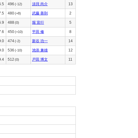
6.5
496
須貝 尚介
13
(-12)
7.5
480
武藤 善則
2
(+8)
6.9
488
堀 宣行
5
(0)
7.6
450
平田 修
8
(+10)
9.0
474
新谷 功一
14
(-2)
9.0
536
池添 兼雄
12
(-10)
9.4
512
戸田 博文
11
(0)