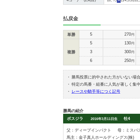
払戻金
5
270
単勝
円
5
130
円
3
300
複勝
円
6
250
円
・
勝馬投票に的中された方がいない場
・
特定の馬番・組番に人気が著しく集
・
レースや騎手等につく記号
勝馬の紹介
ボスジラ
牡4
2016年3月11日生
父：ディープインパクト
母：ミスパ
馬主：金子真人ホールディングス(株)