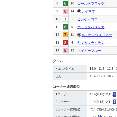
8
10
ゴールドフラッグ
9
14
ナイママ
10
1
ヒシゲッコウ
11
9
バラックパリンカ
12
11
ルミナスウォリアー
13
4
ヤマカツライデン
14
13
ネイビーブルー
タイム
ハロンタイム
13.0 - 11.8 - 12.3 - 
上り
4F 48.3 - 3F 36.2
コーナー通過順位
1コーナー
4,14(9,13)12,11,
5
2コーナー
4,14(9,13)12,11,
5
3コーナー(2周目)
(*14,13)(4,11,8)(9,
4コーナー(2周目)
(8,*7)
5
(14,3,6)12,