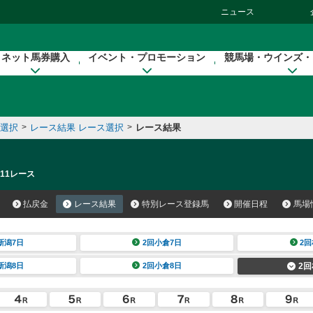
ニュース
ネット馬券購入
イベント・プロモーション
競馬場・ウインズ・
催選択
>
レース結果 レース選択
>
レース結果
 11レース
払戻金
レース結果
特別レース登録馬
開催日程
馬場
新潟7日
2回小倉7日
2回
新潟8日
2回小倉8日
2回