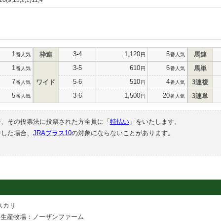
1
3-4
1,120
5
枠連
馬連
番人気
円
番人気
1
3-5
610
6
馬単
番人気
円
番人気
7
5-6
510
4
ワイド
3連複
番人気
円
番人気
5
3-6
1,500
20
3連単
番人気
円
番人気
合、その投票法に投票された方全員に「
特払い
」をいたします。
中した場合、
JRAプラス10
の対象にならないことがあります。
スカリ
生産牧場：ノーザンファーム