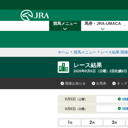
本文へ移動する
競馬メニュー
馬券・JRA-UMACA
ホーム
>
競馬メニュー
>
レース結果 開
レース結果
2020年9月6日（日曜）2回札幌8日
開催お知らせ
出馬表
オッズ
9月5日
3回
（土曜）
9月6日
3回
（日曜）