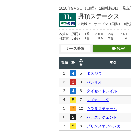
発走
2020年9月6日（日曜） 2回札幌8日
丹頂ステークス
3歳以上
オープン
（国際）（特
本賞金
（万円）
1着
2,400
2着
960
付加賞
（万円）
1着
31.5
2着
9
レース映像
PLAY
馬
着順
枠
馬名
番
1
5
ボスジラ
2
3
バレリオ
3
6
タイセイトレイル
4
7
スズカロング
5
12
ウラヌスチャーム
6
2
ハナズレジェンド
7
8
プリンスオブペスカ