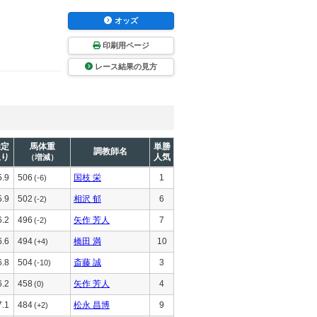
オッズ
印刷用ページ
レース結果の見方
推定
馬体重
単勝
調教師名
上り
人気
（増減）
5.9
506
国枝 栄
1
(-6)
5.9
502
相沢 郁
6
(-2)
6.2
496
矢作 芳人
7
(-2)
6.6
494
橋田 満
10
(+4)
6.8
504
斎藤 誠
3
(-10)
6.2
458
矢作 芳人
4
(0)
7.1
484
松永 昌博
9
(+2)