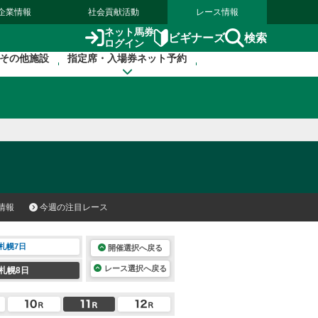
企業情報
社会貢献活動
レース情報
ネット馬券
検索
ビギナーズ
ログイン
その他施設
指定席・入場券ネット予約
情報
今週の注目レース
札幌7日
開催選択へ戻る
レース選択へ戻る
札幌8日