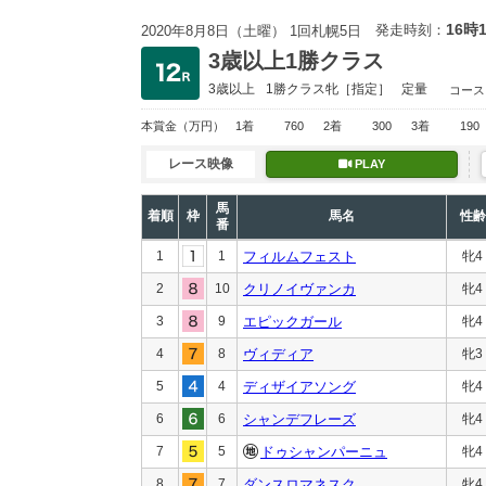
16時
発走時刻：
2020年8月8日（土曜） 1回札幌5日
3歳以上1勝クラス
3歳以上
1勝クラス
牝［指定］
定量
コース
本賞金
（万円）
1着
760
2着
300
3着
190
レース映像
PLAY
馬
着順
枠
馬名
性齢
番
1
1
フィルムフェスト
牝4
2
10
クリノイヴァンカ
牝4
3
9
エピックガール
牝4
4
8
ヴィディア
牝3
5
4
ディザイアソング
牝4
6
6
シャンデフレーズ
牝4
7
5
ドゥシャンパーニュ
牝4
8
7
ダンスロマネスク
牝4