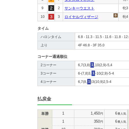
9
2
サンキーウエスト
牝3
10
3
ロイヤルヴィザージ
牝4
タイム
ハロンタイム
6.8 - 11.3 - 11.5 - 11.6 - 11.8 - 12
上り
4F 46.8 - 3F 35.0
コーナー通過順位
2コーナー
6,7(3,8)
1
,10(2,9)-5,4
3コーナー
6-(7,8)3,
1
-10(2,9)-5-4
4コーナー
6,7(8,
1
)3(10,9)2,5-4
払戻金
1
1,450
6
単勝
円
番人気
1
350
6
円
番人気