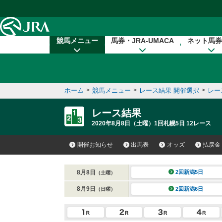
本文へ移動する
競馬メニュー
馬券・JRA-UMACA
ネット馬券
ホーム
>
競馬メニュー
>
レース結果 開催選択
>
レー
レース結果
2020年8月8日（土曜）1回札幌5日 12レース
開催お知らせ
出馬表
オッズ
払戻金
8月8日
2回新潟5日
（土曜）
8月9日
2回新潟6日
（日曜）