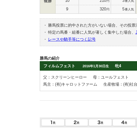
10
210
3
複勝
円
番人気
9
320
5
円
番人気
・
勝馬投票に的中された方がいない場合、その投票
・
特定の馬番・組番に人気が著しく集中した場合、
・
レースや騎手等につく記号
勝馬の紹介
フィルムフェスト
牝4
2016年1月30日生
父：スクリーンヒーロー
母：ユールフェスト
馬主：(有)キャロットファーム
生産牧場：(有)