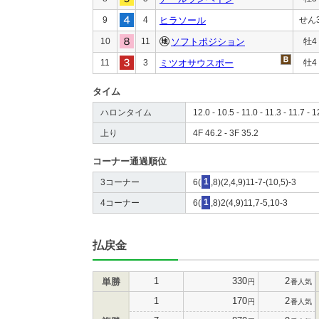
9
4
ヒラソール
せん
10
11
ソフトポジション
牡4
11
3
ミツオサウスポー
牡4
タイム
ハロンタイム
12.0 - 10.5 - 11.0 - 11.3 - 11.7 - 1
上り
4F 46.2 - 3F 35.2
コーナー通過順位
3コーナー
6(
1
,8)(2,4,9)11-7-(10,5)-3
4コーナー
6(
1
,8)2(4,9)11,7-5,10-3
払戻金
1
330
2
単勝
円
番人気
1
170
2
円
番人気