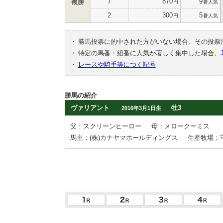
7
870
9
複勝
円
番人気
2
300
5
円
番人気
・
勝馬投票に的中された方がいない場合、その投票
・
特定の馬番・組番に人気が著しく集中した場合、
・
レースや騎手等につく記号
勝馬の紹介
ヴァリアント
牡3
2016年3月1日生
父：スクリーンヒーロー
母：メロークーミス
馬主：(株)カナヤマホールディングス
生産牧場：