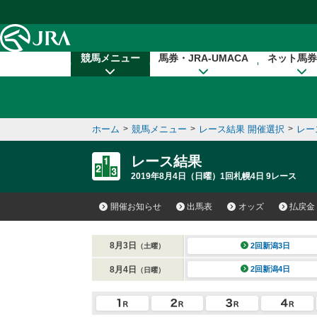
本文へ移動する
競馬メニュー
馬券・JRA-UMACA
ネット馬券
ホーム
>
競馬メニュー
>
レース結果 開催選択
>
レー
レース結果
2019年8月4日（日曜）1回札幌4日 9レース
開催お知らせ
出馬表
オッズ
払戻金
8月3日
2回新潟3日
（土曜）
8月4日
2回新潟4日
（日曜）