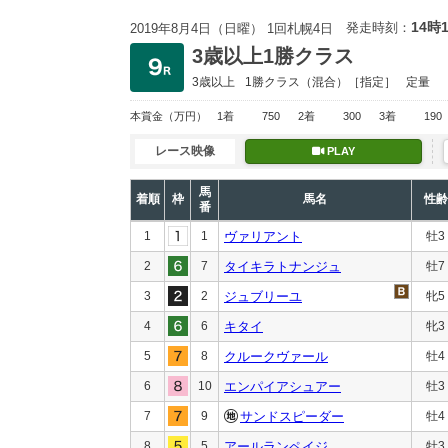
14時
発走時刻：
2019年8月4日（日曜） 1回札幌4日
3歳以上1勝クラス
3歳以上
1勝クラス
（混合）［指定］
定量
本賞金
（万円）
1着
750
2着
300
3着
190
レース映像
PLAY
馬
着順
枠
馬名
性齢
番
1
1
ヴァリアント
牡3
2
7
タイキラトナンジュ
牡7
3
2
ジュブリーユ
牝5
4
6
キタイ
牝3
5
8
クルークヴァール
牡4
6
10
エンパイアシュアー
牡3
7
9
サンドスピーダー
牡4
8
5
アールランペイジ
牡3