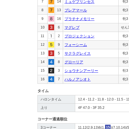
7
14
ミュゲプリンセス
牝3
8
13
プレアマール
牝3
9
16
プラチナメモリー
牝3
10
6
マグレブ
せん
11
2
プロジェクション
牝3
12
9
フォーシーム
牝3
13
5
サクラグレイス
牝3
14
8
グローリア
牝3
15
3
ショウナンアーリー
牡3
16
7
ハルノアシオト
牝3
タイム
ハロンタイム
12.4 - 11.2 - 11.8 - 12.0 - 11.5 - 1
上り
4F 47.0 - 3F 35.2
コーナー通過順位
3コーナー
11,12(2,9,13)6(1,
15
)(7,10,14)(