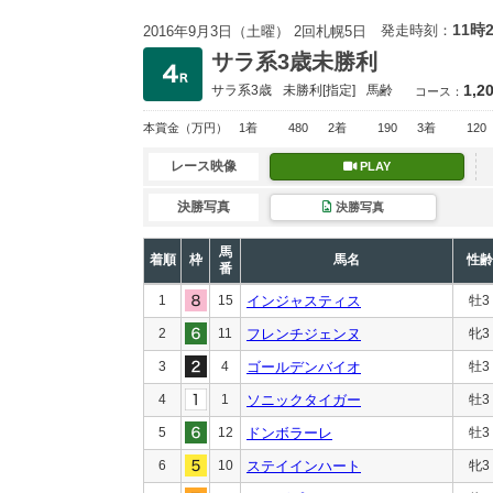
11時
発走時刻：
2016年9月3日（土曜） 2回札幌5日
サラ系3歳未勝利
1,2
サラ系3歳
未勝利
[指定]
馬齢
コース：
本賞金
（万円）
1着
480
2着
190
3着
120
レース映像
PLAY
決勝写真
決勝写真
馬
着順
枠
馬名
性齢
番
1
15
インジャスティス
牡3
2
11
フレンチジェンヌ
牝3
3
4
ゴールデンバイオ
牡3
4
1
ソニックタイガー
牡3
5
12
ドンボラーレ
牡3
6
10
ステイインハート
牝3