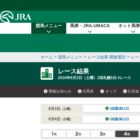
本文へ移動する
競馬メニュー
馬券・JRA-UMACA
ネット馬券
ホーム
>
競馬メニュー
>
レース結果 開催選択
>
レー
レース結果
2016年9月3日（土曜）2回札幌5日 4レース
開催お知らせ
出馬表
オッズ
払戻金
9月3日
2回新潟11日
（土曜）
9月4日
2回新潟12日
（日曜）