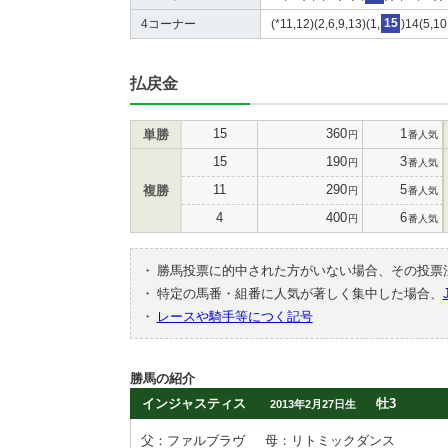
4コーナー
(*11,12)(2,6,9,13)(1,
15
)14(5,10
払戻金
15
360
1
単勝
円
番人気
15
190
3
円
番人気
11
290
5
複勝
円
番人気
4
400
6
円
番人気
・
勝馬投票に的中された方がいない場合、その投票
・
特定の馬番・組番に人気が著しく集中した場合、
・
レースや騎手等につく記号
勝馬の紹介
インジャスティス
牡3
2013年2月27日生
父：ファルブラヴ
母：リトミックダンス