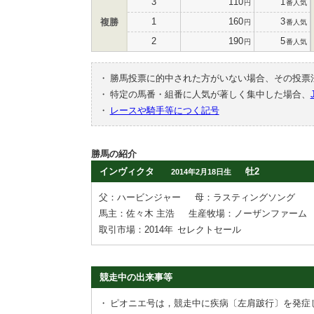
3
110
1
円
番人気
1
160
3
複勝
円
番人気
2
190
5
円
番人気
・
勝馬投票に的中された方がいない場合、その投票
・
特定の馬番・組番に人気が著しく集中した場合、
・
レースや騎手等につく記号
勝馬の紹介
インヴィクタ
牡2
2014年2月18日生
父：ハービンジャー
母：ラスティングソング
馬主：佐々木 主浩
生産牧場：ノーザンファーム
取引市場：2014年
セレクトセール
競走中の出来事等
・
ピオニエ号は，競走中に疾病〔左肩跛行〕を発症