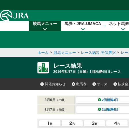
本文へ移動する
競馬メニュー
馬券・JRA-UMACA
ネット馬券
ホーム
>
競馬メニュー
>
レース結果 開催選択
>
レー
レース結果
2016年8月7日（日曜）1回札幌4日 5レース
開催お知らせ
出馬表
オッズ
払戻金
8月6日
2回新潟3日
（土曜）
8月7日
2回新潟4日
（日曜）