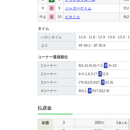
9
9
ジャガーゲイム
牡2
中止
10
ピオニエ
牝2
タイム
ハロンタイム
12.8 - 11.8 - 12.9 - 13.6 - 13.3 - 1
上り
4F 49.2 - 3F 35.9
コーナー通過順位
1コーナー
8(1,4)-(5,6)-7-2,
3
,9=10
2コーナー
8-4-1,6,5-(7,
3
)2,9
3コーナー
(*8,4)1(5,6)(7,
3
)(2,9)
4コーナー
8(4,1,
3
)5(7,6)(2,9)
払戻金
3
200
1
単勝
円
番人気