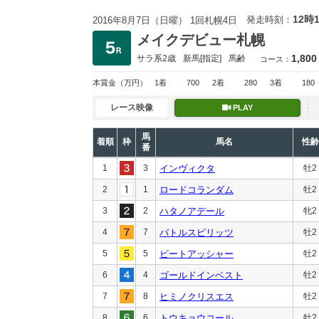
12時
発走時刻：
2016年8月7日（日曜） 1回札幌4日
メイクデビュー札幌
1,800
サラ系2歳
新馬
[指定]
馬齢
コース：
本賞金
（万円）
1着
700
2着
280
3着
180
レース映像
PLAY
馬
着順
枠
馬名
性齢
番
1
3
インヴィクタ
牡2
2
1
ロードコランダム
牡2
3
2
ハタノアデール
牝2
4
7
バトルスピリッツ
牡2
5
5
ビートアッシャー
牡2
6
4
ゴールドインベスト
牡2
7
8
ヒミノクリスエス
牡2
8
6
トウキョウコール
牡2