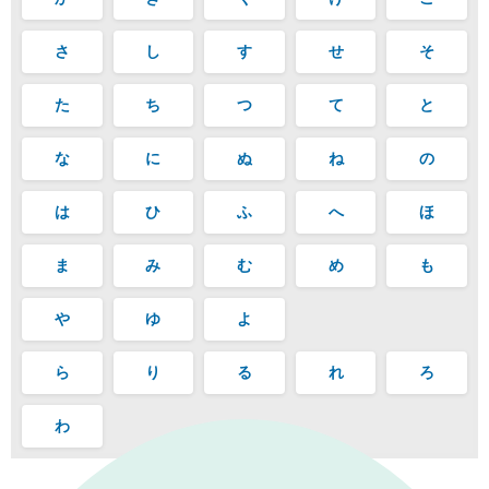
さ
し
す
せ
そ
た
ち
つ
て
と
な
に
ぬ
ね
の
は
ひ
ふ
へ
ほ
ま
み
む
め
も
や
ゆ
よ
ら
り
る
れ
ろ
わ