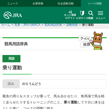
本文へ移動する
ニュース
企業情報
社会貢献活動
レース情報
ネット馬券
ログイン
ビギナーズ
検索
メニュー
ホーム
>
馬券・JRA-UMACA
>
競馬用語辞典
>
調教関係
>
乗り運動
競馬用語辞典
用語
乗り運動
読み
のりうんどう
厩舎の周りをスタッフが乗って、馬を歩かせたり、角馬場で馬を軽
く走らせたりするトレーニングのこと。
乗り運動
して十分に体をほ
ぐした後に、コースの調教に移る。