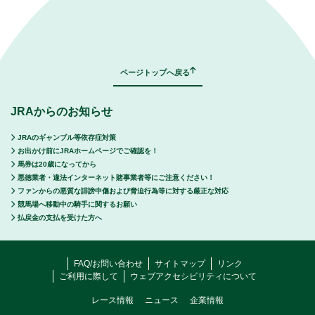
｜
表示モード：
ＰＣ
スマートフォン
ページトップへ戻る
JRAからのお知らせ
JRAのギャンブル等依存症対策
お出かけ前にJRAホームページでご確認を！
馬券は20歳になってから
悪徳業者・違法インターネット賭事業者等にご注意ください！
ファンからの悪質な誹謗中傷および脅迫行為等に対する厳正な対応
競馬場へ移動中の騎手に関するお願い
払戻金の支払を受けた方へ
FAQ/お問い合わせ
サイトマップ
リンク
ご利用に際して
ウェブアクセシビリティについて
レース情報
ニュース
企業情報