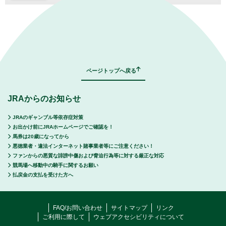
｜
表示モード：
ＰＣ
スマートフォン
ページトップへ戻る
JRAからのお知らせ
JRAのギャンブル等依存症対策
お出かけ前にJRAホームページでご確認を！
馬券は20歳になってから
悪徳業者・違法インターネット賭事業者等にご注意ください！
ファンからの悪質な誹謗中傷および脅迫行為等に対する厳正な対応
競馬場へ移動中の騎手に関するお願い
払戻金の支払を受けた方へ
FAQ/お問い合わせ
サイトマップ
リンク
ご利用に際して
ウェブアクセシビリティについて