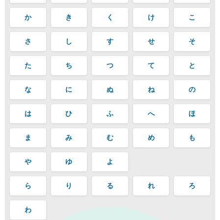
か
き
く
け
こ
さ
し
す
せ
そ
た
ち
つ
て
と
な
に
ぬ
ね
の
は
ひ
ふ
へ
ほ
ま
み
む
め
も
や
ゆ
よ
ら
り
る
れ
ろ
わ