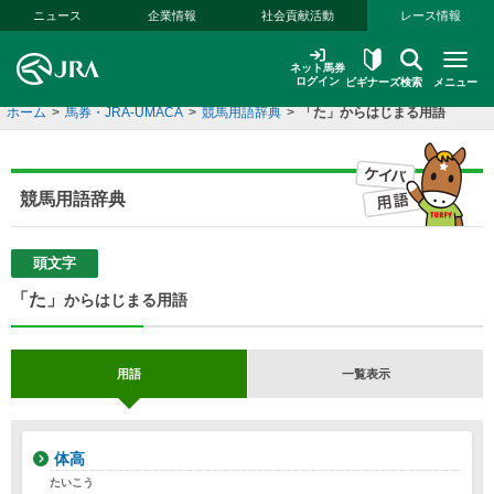
本文へ移動する
ニュース
企業情報
社会貢献活動
レース情報
ネット馬券
ログイン
ビギナーズ
検索
メニュー
ホーム
>
馬券・JRA-UMACA
>
競馬用語辞典
>
「た」からはじまる用語
競馬用語辞典
頭文字
「た」
からはじまる用語
用語
一覧表示
体高
たいこう