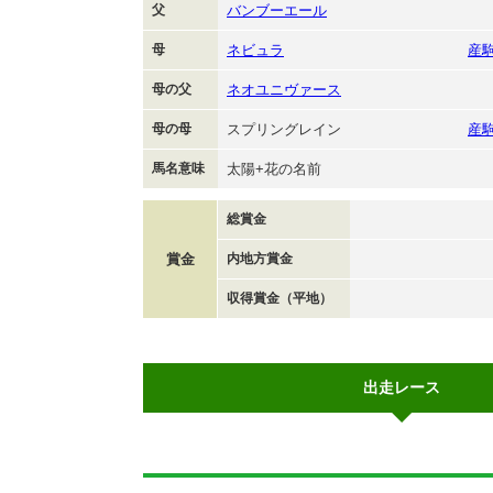
父
バンブーエール
母
ネビュラ
産
母の父
ネオユニヴァース
母の母
スプリングレイン
産
馬名意味
太陽+花の名前
総賞金
賞金
内地方賞金
収得賞金（平地）
出走レース