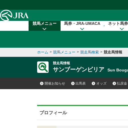
本文へ移動する
競馬メニュー
馬券・JRA-UMACA
ネット馬券
ホーム
>
競馬メニュー
>
競走馬検索
>
競走馬情報
競走馬情報
サンブーゲンビリア
Sun Boug
開催お知らせ
出馬表
オッズ
払戻金
プロフィール