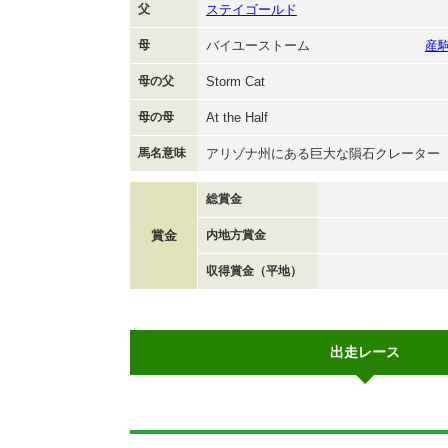
父
ステイゴールド
母
バイユーストーム
産
母の父
Storm Cat
母の母
At the Half
馬名意味
アリゾナ州にある巨大な隕石クレーター
総賞金
賞金
内地方賞金
収得賞金（平地）
出走レース