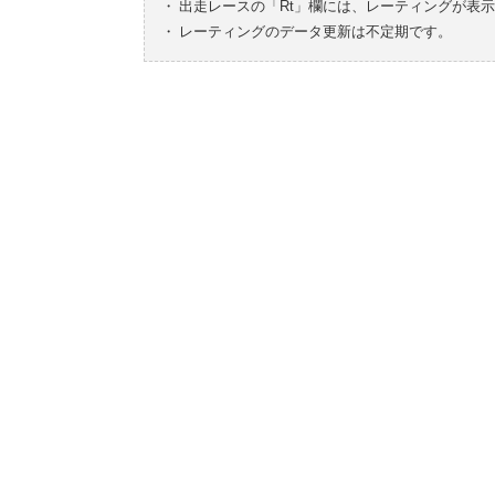
・
出走レースの「Rt」欄には、レーティングが表
・
レーティングのデータ更新は不定期です。