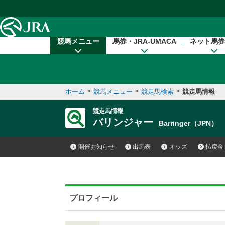
本文へ移動する
競馬メニュー
馬券・JRA-UMACA
ネット馬券
ホーム
>
競馬メニュー
>
競走馬検索
>
競走馬情報
競走馬情報
バリンジャー
Barringer（JPN）
開催お知らせ
出馬表
オッズ
払戻金
プロフィール