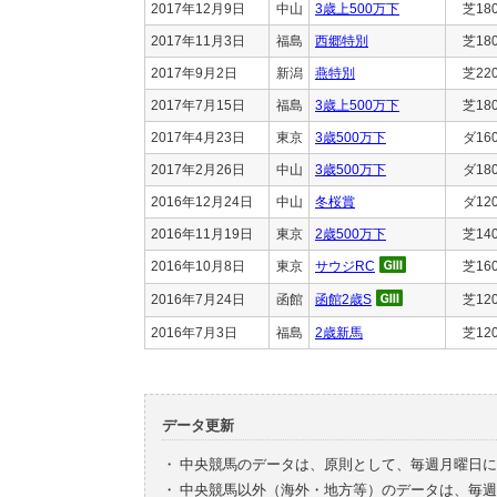
2017年12月9日
中山
3歳上500万下
芝18
2017年11月3日
福島
西郷特別
芝18
2017年9月2日
新潟
燕特別
芝22
2017年7月15日
福島
3歳上500万下
芝18
2017年4月23日
東京
3歳500万下
ダ16
2017年2月26日
中山
3歳500万下
ダ18
2016年12月24日
中山
冬桜賞
ダ12
2016年11月19日
東京
2歳500万下
芝14
2016年10月8日
東京
サウジRC
芝16
2016年7月24日
函館
函館2歳S
芝12
2016年7月3日
福島
2歳新馬
芝12
データ更新
・
中央競馬のデータは、原則として、毎週月曜日に
・
中央競馬以外（海外・地方等）のデータは、毎週