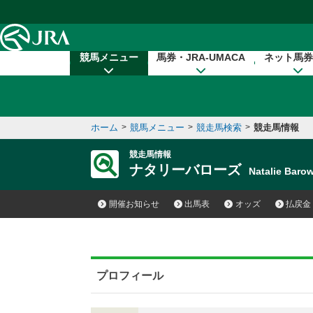
本文へ移動する
競馬メニュー
馬券・JRA-UMACA
ネット馬券
ホーム
>
競馬メニュー
>
競走馬検索
>
競走馬情報
競走馬情報
ナタリーバローズ
Natalie Bar
開催お知らせ
出馬表
オッズ
払戻金
プロフィール