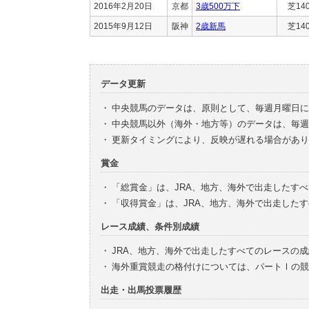
2016年2月20日
京都
3歳500万下
芝14
2015年9月12日
阪神
2歳新馬
芝14
データ更新
・
中央競馬のデータは、原則として、毎週月曜日に
・
中央競馬以外（海外・地方等）のデータは、毎週
・
更新タイミングにより、反映が遅れる場合があり
賞金
・
「総賞金」は、JRA、地方、海外で出走したす
・
「収得賞金」は、JRA、地方、海外で出走した
レース成績、条件別成績
・
JRA、地方、海外で出走したすべてのレースの
・
海外重賞競走の格付けについては、パートⅠの競
出走・出馬投票履歴