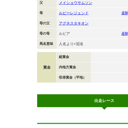
父
メイショウサムソン
母
ルビーレジェンド
産
母の父
アグネスタキオン
母の母
ルビア
産
馬名意味
人名より+冠名
総賞金
賞金
内地方賞金
収得賞金（平地）
出走レース