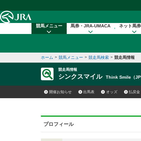
本文へ移動する
競馬メニュー
馬券・JRA-UMACA
ネット馬券
ホーム
>
競馬メニュー
>
競走馬検索
>
競走馬情報
競走馬情報
シンクスマイル
Think Smile（J
開催お知らせ
出馬表
オッズ
払戻金
プロフィール