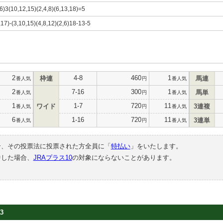
16)3(10,12,15)(2,4,8)(6,13,18)=5
,17)-(3,10,15)(4,8,12)(2,6)18-13-5
2
4-8
460
1
枠連
馬連
番人気
円
番人気
2
7-16
300
1
馬単
番人気
円
番人気
1
1-7
720
11
ワイド
3連複
番人気
円
番人気
6
1-16
720
11
3連単
番人気
円
番人気
合、その投票法に投票された方全員に「
特払い
」をいたします。
中した場合、
JRAプラス10
の対象にならないことがあります。
3