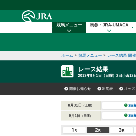
本文へ移動する
競馬メニュー
馬券・JRA-UMACA
ホーム
>
競馬メニュー
>
レース結果 開
レース結果
2013年9月1日（日曜）2回小倉12
開催お知らせ
出馬表
オッズ
8月31日
2回
（土曜）
9月1日
2回
（日曜）