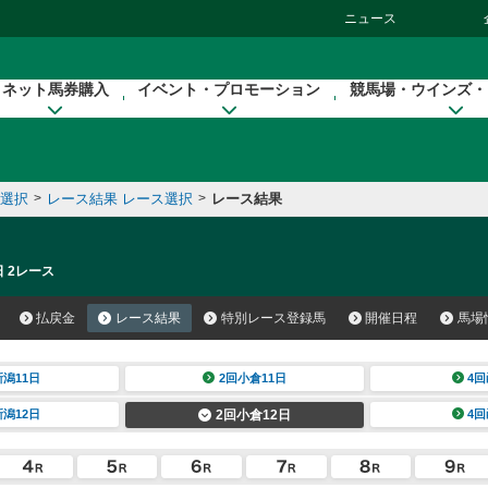
ニュース
ネット馬券購入
イベント・プロモーション
競馬場・ウインズ・
催選択
>
レース結果 レース選択
>
レース結果
日 2レース
払戻金
レース結果
特別レース登録馬
開催日程
馬場
新潟11日
2回小倉11日
4回
新潟12日
2回小倉12日
4回