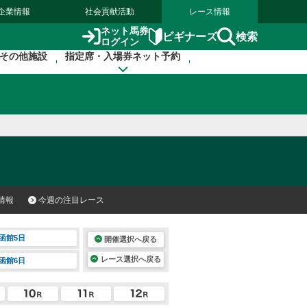
企業情報
社会貢献活動
レース情報
ネット馬券
検索
ビギナーズ
ログイン
その他施設
指定席・入場券ネット予約
情報
今週の注目レース
函館5日
開催選択へ戻る
レース選択へ戻る
函館6日