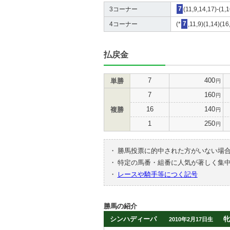
3コーナー
7
(11,9,14,17)-(1,
4コーナー
(*
7
,11,9)(1,14)(16
払戻金
7
400
単勝
円
7
160
円
16
140
複勝
円
1
250
円
・
勝馬投票に的中された方がいない場
・
特定の馬番・組番に人気が著しく集
・
レースや騎手等につく記号
勝馬の紹介
シンハディーパ
牝
2010年2月17日生