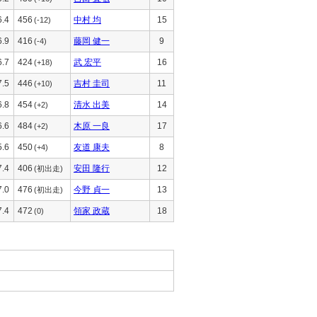
6.4
456
中村 均
15
(-12)
6.9
416
藤岡 健一
9
(-4)
6.7
424
武 宏平
16
(+18)
7.5
446
吉村 圭司
11
(+10)
6.8
454
清水 出美
14
(+2)
6.6
484
木原 一良
17
(+2)
5.6
450
友道 康夫
8
(+4)
7.4
406
安田 隆行
12
(初出走)
7.0
476
今野 貞一
13
(初出走)
7.4
472
領家 政蔵
18
(0)