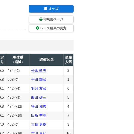
オッズ
印刷用ページ
レース結果の見方
推定
馬体重
単勝
調教師名
上り
人気
（増減）
5.5
434
松永 幹夫
2
(-2)
5.8
508
千田 輝彦
1
(0)
6.1
442
羽月 友彦
6
(+6)
6.5
436
飯田 雄三
5
(+8)
6.8
474
笹田 和秀
4
(+12)
6.1
432
田所 秀孝
7
(+10)
7.0
462
大橋 勇樹
3
(0)
6.2
430
吉田 直弘
10
(+16)