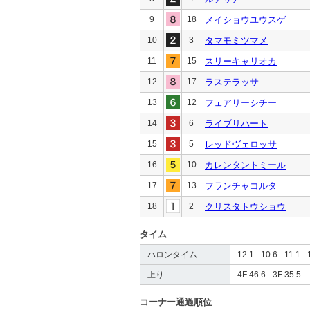
9
18
メイショウユウスゲ
10
3
タマモミツマメ
11
15
スリーキャリオカ
12
17
ラステラッサ
13
12
フェアリーシチー
14
6
ライブリハート
15
5
レッドヴェロッサ
16
10
カレンタントミール
17
13
フランチャコルタ
18
2
クリスタトウショウ
タイム
ハロンタイム
12.1 - 10.6 - 11.1 - 
上り
4F 46.6 - 3F 35.5
コーナー通過順位