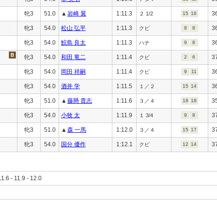
牝3
51.0
▲
岩崎 翼
1:11.3
3
２ 1/2
15
16
牝3
54.0
松山 弘平
1:11.3
3
クビ
8
8
牝3
54.0
鮫島 良太
1:11.3
3
ハナ
9
8
牝3
54.0
和田 竜二
1:11.4
3
クビ
2
6
牝3
54.0
岡田 祥嗣
1:11.4
3
クビ
9
11
牝3
54.0
酒井 学
1:11.5
3
１／２
15
14
牝3
51.0
▲
藤懸 貴志
1:11.6
3
３／４
18
18
牝3
54.0
小牧 太
1:11.9
3
１ 3/4
9
8
牝3
51.0
▲
森 一馬
1:12.0
3
３／４
15
17
牝3
54.0
国分 優作
1:12.1
3
クビ
12
14
11.6 - 11.9 - 12.0