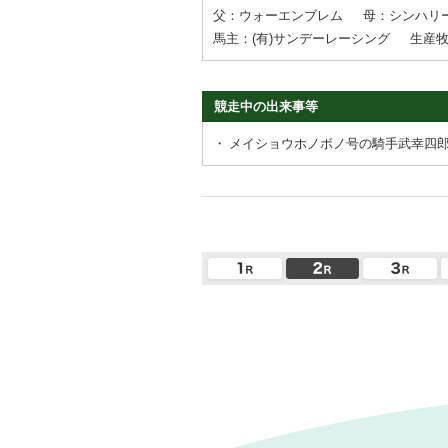
父：ウォーエンブレム
母：シンハリ
馬主：(有)サンデーレーシング
生産
競走中の出来事等
・
メイショウホノボノ号の騎手武幸四