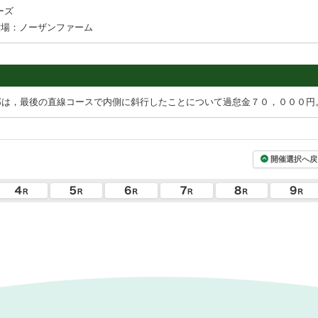
ーズ
牧場：ノーザンファーム
郎は，最後の直線コースで内側に斜行したことについて過怠金７０，０００円
開催選択へ戻