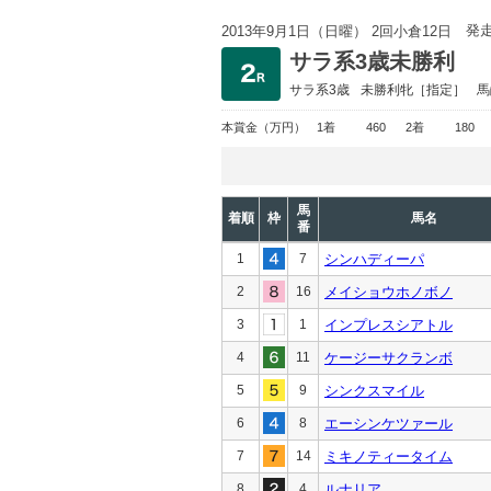
発
2013年9月1日（日曜） 2回小倉12日
サラ系3歳未勝利
サラ系3歳
未勝利
牝［指定］
馬
本賞金
（万円）
1着
460
2着
180
馬
着順
枠
馬名
番
1
7
シンハディーパ
2
16
メイショウホノボノ
3
1
インプレスシアトル
4
11
ケージーサクランボ
5
9
シンクスマイル
6
8
エーシンケツァール
7
14
ミキノティータイム
8
4
ルナリア