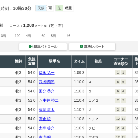
10時30分
走時刻：
天候
雨
芝
稍重
1,200
齢
（芝・右）
コース：
メートル
3着
120
4着
69
5着
46
裁決パトロール
裁決レポート
負担
コーナー
性齢
騎手名
タイム
着差
重量
通過順位
牝3
54.0
福永 祐一
1:09.3
3
1
1
牝3
54.0
武 幸四郎
1:10.0
3
４
6
6
牝3
54.0
国分 恭介
1:10.3
3
２
6
4
牝3
52.0
△
中井 裕二
1:10.4
3
１／２
2
2
牝3
54.0
藤岡 康太
1:10.7
3
２
2
2
牝3
54.0
高倉 稜
1:10.8
3
１／２
12
11
牝3
54.0
太宰 啓介
1:10.9
3
クビ
2
4
牝3
54.0
幸 英明
1:10.9
3
アタマ
12
11