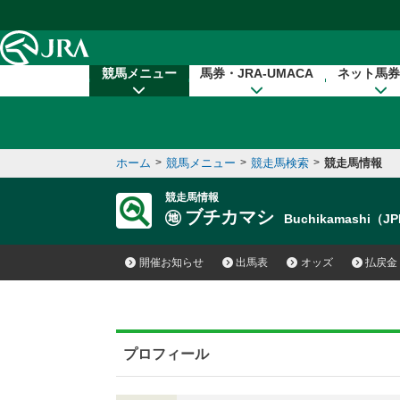
本文へ移動する
競馬メニュー
馬券・JRA-UMACA
ネット馬券
ホーム
>
競馬メニュー
>
競走馬検索
>
競走馬情報
競走馬情報
ブチカマシ
Buchikamashi（J
開催お知らせ
出馬表
オッズ
払戻金
プロフィール