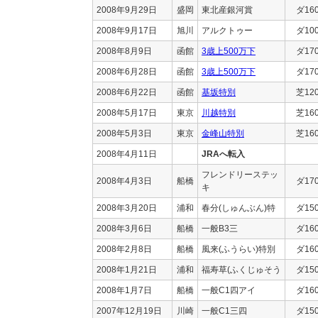
2008年9月29日
盛岡
東北産銀河賞
ダ16
2008年9月17日
旭川
アルクトゥー
ダ10
2008年8月9日
函館
3歳上500万下
ダ17
2008年6月28日
函館
3歳上500万下
ダ17
2008年6月22日
函館
基坂特別
芝12
2008年5月17日
東京
川越特別
芝16
2008年5月3日
東京
金峰山特別
芝16
2008年4月11日
JRAへ転入
フレンドリーステッ
2008年4月3日
船橋
ダ17
キ
2008年3月20日
浦和
春分(しゅんぶん)特
ダ15
2008年3月6日
船橋
一般B3三
ダ16
2008年2月8日
船橋
風来(ふうらい)特別
ダ16
2008年1月21日
浦和
福寿草(ふくじゅそう
ダ15
2008年1月7日
船橋
一般C1四アイ
ダ16
2007年12月19日
川崎
一般C1三四
ダ15