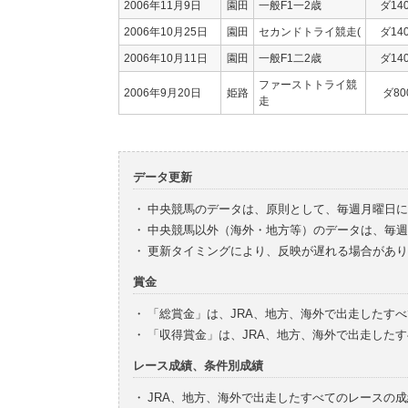
2006年11月9日
園田
一般F1一2歳
ダ14
2006年10月25日
園田
セカンドトライ競走(
ダ14
2006年10月11日
園田
一般F1二2歳
ダ14
ファーストトライ競
2006年9月20日
姫路
ダ80
走
データ更新
・
中央競馬のデータは、原則として、毎週月曜日に
・
中央競馬以外（海外・地方等）のデータは、毎週
・
更新タイミングにより、反映が遅れる場合があり
賞金
・
「総賞金」は、JRA、地方、海外で出走したす
・
「収得賞金」は、JRA、地方、海外で出走した
レース成績、条件別成績
・
JRA、地方、海外で出走したすべてのレースの