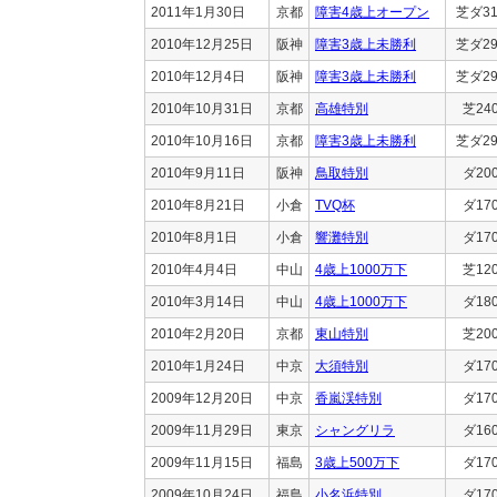
2011年1月30日
京都
障害4歳上オープン
芝ダ31
2010年12月25日
阪神
障害3歳上未勝利
芝ダ29
2010年12月4日
阪神
障害3歳上未勝利
芝ダ29
2010年10月31日
京都
高雄特別
芝24
2010年10月16日
京都
障害3歳上未勝利
芝ダ29
2010年9月11日
阪神
鳥取特別
ダ20
2010年8月21日
小倉
TVQ杯
ダ17
2010年8月1日
小倉
響灘特別
ダ17
2010年4月4日
中山
4歳上1000万下
芝12
2010年3月14日
中山
4歳上1000万下
ダ18
2010年2月20日
京都
東山特別
芝20
2010年1月24日
中京
大須特別
ダ17
2009年12月20日
中京
香嵐渓特別
ダ17
2009年11月29日
東京
シャングリラ
ダ16
2009年11月15日
福島
3歳上500万下
ダ17
2009年10月24日
福島
小名浜特別
ダ17