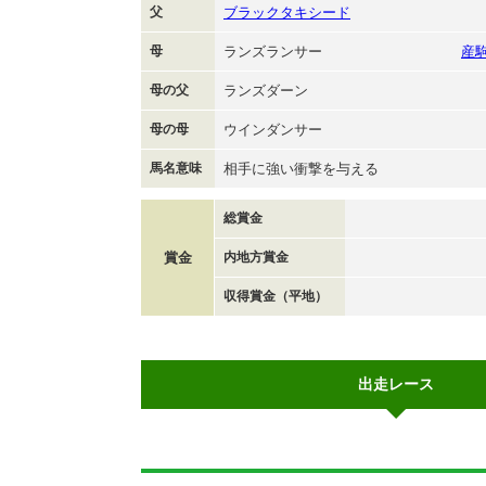
父
ブラックタキシード
母
ランズランサー
産
母の父
ランズダーン
母の母
ウインダンサー
馬名意味
相手に強い衝撃を与える
総賞金
賞金
内地方賞金
収得賞金（平地）
出走レース