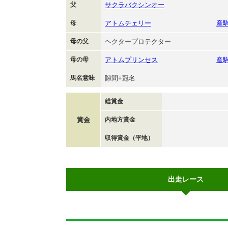
父
サクラバクシンオー
母
アトムチェリー
産
母の父
ヘクタープロテクター
母の母
アトムプリンセス
産
馬名意味
隙間+冠名
総賞金
賞金
内地方賞金
収得賞金（平地）
出走レース