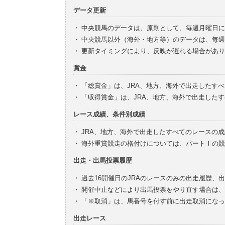
データ更新
・
中央競馬のデータは、原則として、毎週月曜日に
・
中央競馬以外（海外・地方等）のデータは、毎週
・
更新タイミングにより、反映が遅れる場合があり
賞金
・
「総賞金」は、JRA、地方、海外で出走したす
・
「収得賞金」は、JRA、地方、海外で出走した
レース成績、条件別成績
・
JRA、地方、海外で出走したすべてのレースの
・
海外重賞競走の格付けについては、パートⅠの競
出走・出馬投票履歴
・
過去16開催日のJRAのレースのみの出走履歴、
・
開催中止などにより出馬投票をやり直す場合は、
・
「※取消」は、馬番号を付す前に出走取消になっ
出走レース