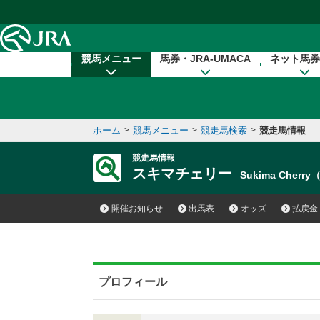
本文へ移動する
競馬メニュー
馬券・JRA-UMACA
ネット馬券
ホーム
>
競馬メニュー
>
競走馬検索
>
競走馬情報
競走馬情報
スキマチェリー
Sukima Cherry
開催お知らせ
出馬表
オッズ
払戻金
プロフィール