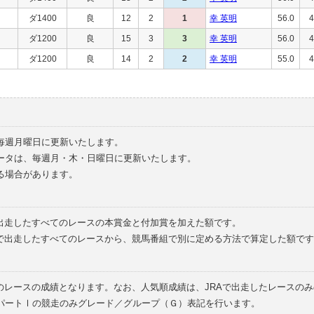
ダ1400
良
12
2
1
幸 英明
56.0
4
ダ1200
良
15
3
3
幸 英明
56.0
4
ダ1200
良
14
2
2
幸 英明
55.0
4
毎週月曜日に更新いたします。
ータは、毎週月・木・日曜日に更新いたします。
る場合があります。
で出走したすべてのレースの本賞金と付加賞を加えた額です。
外で出走したすべてのレースから、競馬番組で別に定める方法で算定した額です
のレースの成績となります。なお、人気順成績は、JRAで出走したレースの
パートⅠの競走のみグレード／グループ（Ｇ）表記を行います。