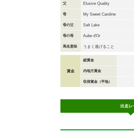
父
Elusive Quality
母
My Sweet Caroline
母の父
Salt Lake
母の母
Aube d'Or
馬名意味
うまく逃げること
総賞金
賞金
内地方賞金
収得賞金（平地）
出走レ