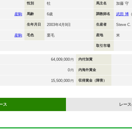
性別
牡
馬主名
加藤 守
産駒
馬齢
6歳
調教師名
武田 博
生年月日
2003年4月9日
生産者
Steve C.
産駒
毛色
栗毛
産地
米
取引市場
64,009,000
内付加賞
円
0
内海外賞金
円
15,500,000
収得賞金（障害）
円
ース
レース