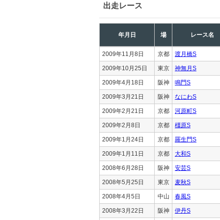
出走レース
年月日
場
レース名
2009年11月8日
京都
渡月橋S
2009年10月25日
東京
神無月S
2009年4月18日
阪神
鳴門S
2009年3月21日
阪神
なにわS
2009年2月21日
京都
河原町S
2009年2月8日
京都
橿原S
2009年1月24日
京都
羅生門S
2009年1月11日
京都
大和S
2008年6月28日
阪神
安芸S
2008年5月25日
東京
麦秋S
2008年4月5日
中山
春風S
2008年3月22日
阪神
伊丹S