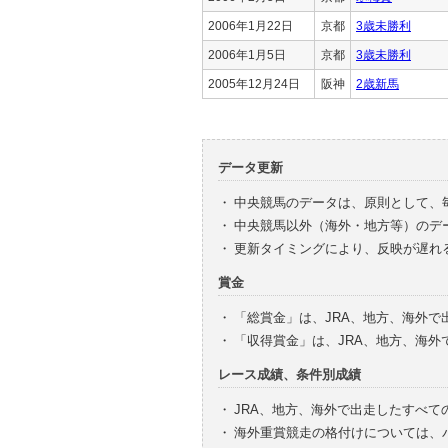
2006年1月22日
京都
3歳未勝利
2006年1月5日
京都
3歳未勝利
2005年12月24日
阪神
2歳新馬
データ更新
・
中央競馬のデータは、原則として、
・
中央競馬以外（海外・地方等）のデ
・
更新タイミングにより、反映が遅れ
賞金
・
「総賞金」は、JRA、地方、海外
・
「収得賞金」は、JRA、地方、海
レース成績、条件別成績
・
JRA、地方、海外で出走したすべて
・
海外重賞競走の格付けについては、