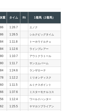
体重
タイム
Rt
1着馬（2着馬）
86
1:26.7
エノク
86
1:26.5
シルクビッグタイム
84
1:11.8
トーホウドルチェ
84
1:12.6
ラインプレアー
80
1:10.7
アウトクラトール
80
1:11.7
サンエムパーム
84
1:24.6
ランザローテ
78
1:12.2
ミリオンディスク
60
1:11.5
ルミナスポイント
66
1:37.6
ミスターモナルコス
56
1:12.4
ワールドハンター
62
1:25.5
ヤマカツブライアン