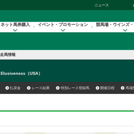
ニュース
ネット馬券購入
イベント・プロモーション
競馬場・ウインズ・
走馬情報
Elusiveness（USA）
払戻金
レース結果
特別レース登録馬
開催日程
馬場