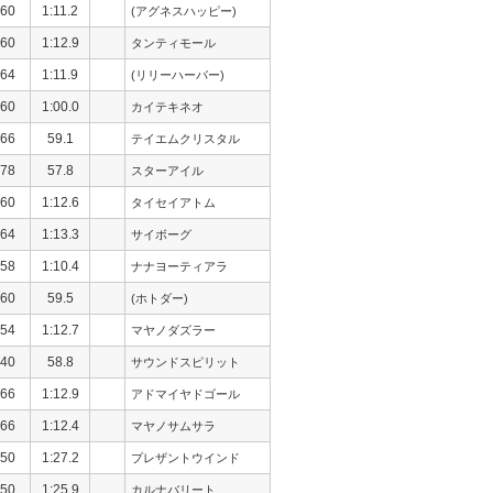
60
1:11.2
(アグネスハッピー)
60
1:12.9
タンティモール
64
1:11.9
(リリーハーバー)
60
1:00.0
カイテキネオ
66
59.1
テイエムクリスタル
78
57.8
スターアイル
60
1:12.6
タイセイアトム
64
1:13.3
サイボーグ
58
1:10.4
ナナヨーティアラ
60
59.5
(ホトダー)
54
1:12.7
マヤノダズラー
40
58.8
サウンドスピリット
66
1:12.9
アドマイヤドゴール
66
1:12.4
マヤノサムサラ
50
1:27.2
プレザントウインド
50
1:25.9
カルナバリート