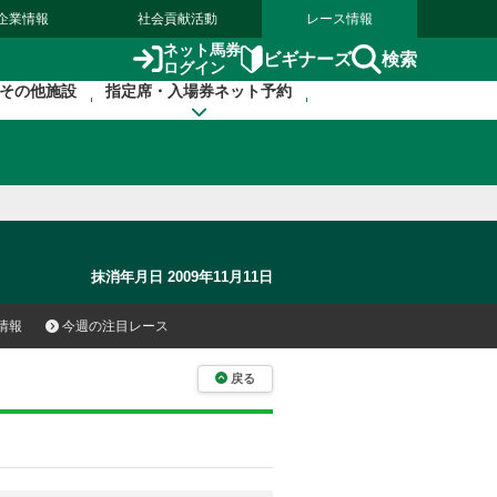
企業情報
社会貢献活動
レース情報
ネット馬券
検索
ビギナーズ
ログイン
その他施設
指定席・入場券ネット予約
抹消年月日 2009年11月11日
情報
今週の注目レース
戻る