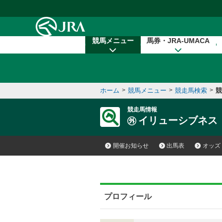
本文へ移動する
競馬メニュー
馬券・JRA-UMACA
ホーム
>
競馬メニュー
>
競走馬検索
>
競
競走馬情報
イリューシブネス
開催お知らせ
出馬表
オッズ
プロフィール