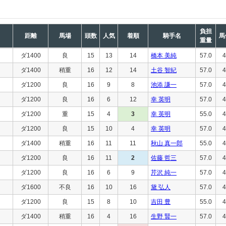
負担
距離
馬場
頭数
人気
着順
騎手名
馬
重量
ダ1400
良
15
13
14
橋本 美純
57.0
4
ダ1400
稍重
16
12
14
土谷 智紀
57.0
4
ダ1200
良
16
9
8
池添 謙一
57.0
4
ダ1200
良
16
6
12
幸 英明
57.0
4
ダ1200
重
15
4
3
幸 英明
55.0
4
ダ1200
良
15
10
4
幸 英明
57.0
4
ダ1400
稍重
16
11
11
秋山 真一郎
55.0
4
ダ1200
良
16
11
2
佐藤 哲三
57.0
4
ダ1200
良
16
6
9
芹沢 純一
57.0
4
ダ1600
不良
16
10
16
黛 弘人
57.0
4
ダ1200
良
15
8
10
吉田 豊
55.0
4
ダ1400
稍重
16
4
16
生野 賢一
57.0
4