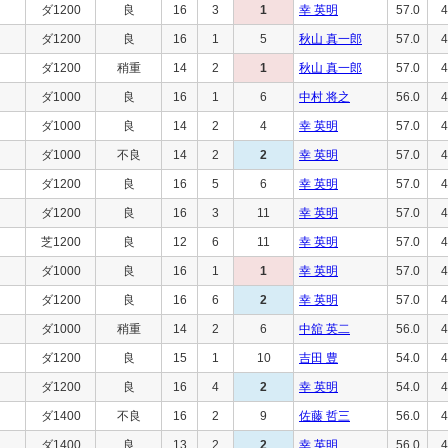
ダ1200
良
16
3
1
幸 英明
57.0
4
ダ1200
良
16
1
5
秋山 真一郎
57.0
4
ダ1200
稍重
14
2
1
秋山 真一郎
57.0
4
ダ1000
良
16
1
6
中村 将之
56.0
4
ダ1000
良
14
2
4
幸 英明
57.0
4
ダ1000
不良
14
2
2
幸 英明
57.0
4
ダ1200
良
16
5
6
幸 英明
57.0
4
ダ1200
良
16
3
11
幸 英明
57.0
4
芝1200
良
12
6
11
幸 英明
57.0
4
ダ1000
良
16
1
1
幸 英明
57.0
4
ダ1200
良
16
6
2
幸 英明
57.0
4
ダ1000
稍重
14
2
6
中舘 英二
56.0
4
ダ1200
良
15
1
10
吉田 豊
54.0
4
ダ1200
良
16
4
2
幸 英明
54.0
4
ダ1400
不良
16
2
9
佐藤 哲三
56.0
4
ダ1400
良
13
2
2
幸 英明
56.0
4