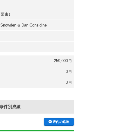
（栗東）
 Snowden & Dan Considine
259,000
円
0
円
0
円
条件別成績
表内の略称