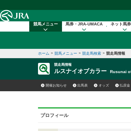
本文へ移動する
競馬メニュー
馬券・JRA-UMACA
ネット馬券
ホーム
>
競馬メニュー
>
競走馬検索
>
競走馬情報
競走馬情報
ルスナイオブカラー
Rusunai 
開催お知らせ
出馬表
オッズ
払戻金
プロフィール