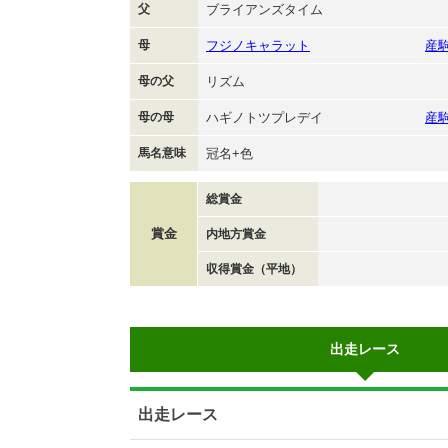
父
ブライアンズタイム
母
フジノキャラット
産
母の父
リズム
母の母
ハギノトツプレデイ
産
馬名意味
冠名+色
総賞金
賞金
内地方賞金
収得賞金（平地）
出走レース
出走レース