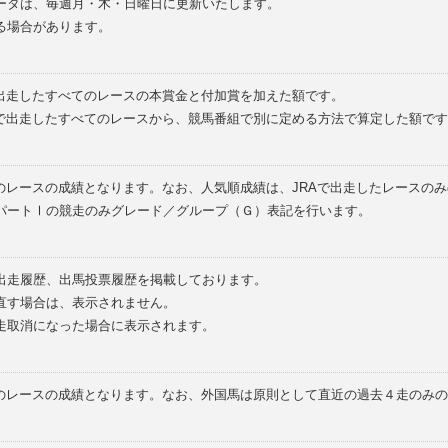
ータは、毎週月・木・日曜日に更新いたします。
る場合があります。
で出走したすべてのレースの本賞金と付加賞を加えた額です。
外で出走したすべてのレースから、競馬番組で別に定める方法で算定した額です
のレースの成績となります。なお、人気順成績は、JRAで出走したレースの
パートⅠの競走のみグレード／グループ（Ｇ）表記を行います。
の出走履歴、出馬投票履歴を掲載しております。
直す場合は、表示されません。
走取消になった場合に表示されます。
てのレースの成績となります。なお、外国馬は原則として直近の過去４走のみ