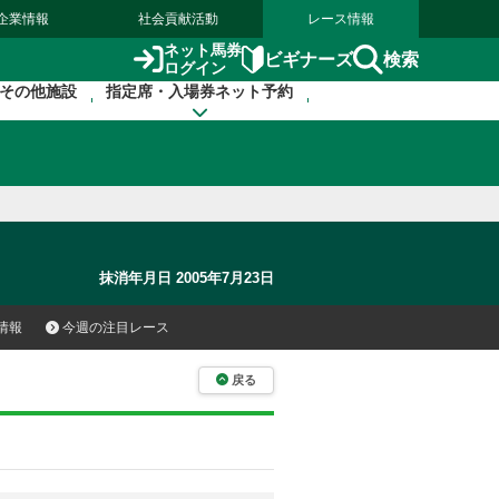
企業情報
社会貢献活動
レース情報
ネット馬券
検索
ビギナーズ
ログイン
その他施設
指定席・入場券ネット予約
抹消年月日 2005年7月23日
情報
今週の注目レース
戻る