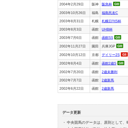
2004年2月29日
阪神
阪急杯
2003年10月26日
福島
福島民友C
2003年8月31日
札幌
札幌日刊S杯
2003年8月3日
函館
UHB杯
2003年7月6日
函館
函館SS
2002年11月27日
園田
兵庫JGP
2002年10月12日
京都
デイリー2S
2002年8月4日
函館
函館2歳S
2002年7月20日
函館
2歳未勝利
2002年7月7日
函館
2歳新馬
2002年6月22日
函館
2歳新馬
データ更新
・
中央競馬のデータは、原則として、