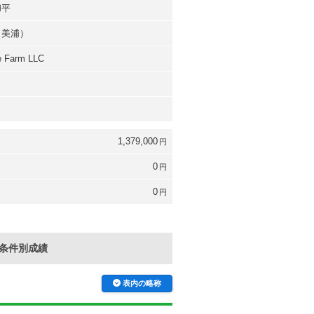
和平
（美浦）
e Farm LLC
1,379,000
円
0
円
0
円
条件別成績
表内の略称