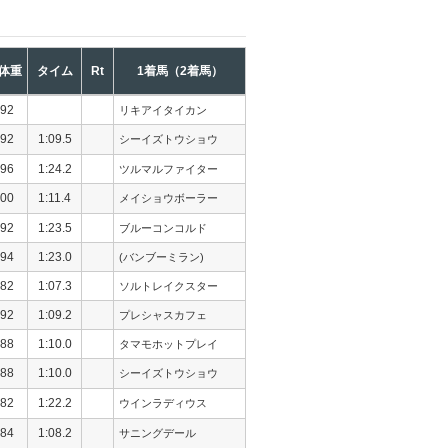
体重
タイム
Rt
1着馬（2着馬）
92
リキアイタイカン
92
1:09.5
シーイズトウショウ
96
1:24.2
ツルマルファイター
00
1:11.4
メイショウボーラー
92
1:23.5
ブルーコンコルド
94
1:23.0
(バンブーミラン)
82
1:07.3
ソルトレイクスター
92
1:09.2
プレシャスカフェ
88
1:10.0
タマモホットプレイ
88
1:10.0
シーイズトウショウ
82
1:22.2
ウインラディウス
84
1:08.2
サニングデール