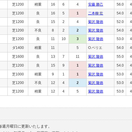
芝1200
稍重
16
6
4
安藤 勝己
56.0
4
芝1200
良
16
5
1
二本柳 壮
54.0
4
芝1200
良
15
2
4
菊沢 隆徳
52.0
4
芝1200
不良
8
2
2
菊沢 隆徳
54.0
4
芝1200
良
11
10
3
菊沢 隆徳
53.0
4
ダ1400
稍重
11
5
O.ペリエ
54.0
4
芝1600
良
13
7
11
菊沢 隆徳
55.0
4
芝1200
良
15
9
1
菊沢 隆徳
54.0
4
芝1000
稍重
9
1
1
菊沢 隆徳
53.0
4
芝1200
不良
12
4
2
菊沢 隆徳
53.0
4
芝1200
稍重
12
4
5
菊沢 隆徳
53.0
4
毎週月曜日に更新いたします。