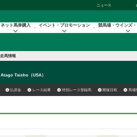
ニュース
ネット馬券購入
イベント・プロモーション
競馬場・ウインズ・
走馬情報
Atago Taisho（USA）
払戻金
レース結果
特別レース登録馬
開催日程
馬場