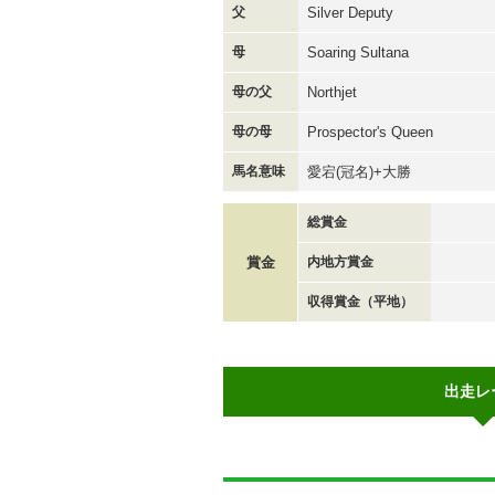
父
Silver Deputy
母
Soaring Sultana
母の父
Northjet
母の母
Prospector's Queen
馬名意味
愛宕(冠名)+大勝
総賞金
賞金
内地方賞金
収得賞金（平地）
出走レ