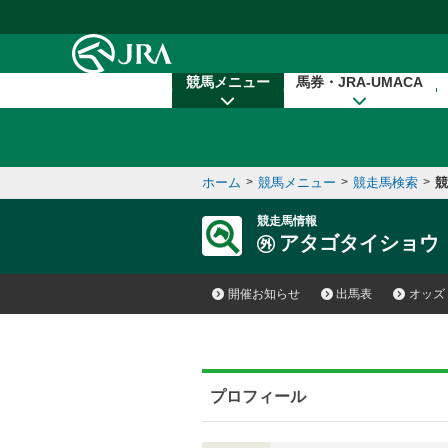
本文へ移動する
競馬メニュー
馬券・JRA-UMACA
ホーム
>
競馬メニュー
>
競走馬検索
>
競
競走馬情報
アタゴタイショウ
開催お知らせ
出馬表
オッズ
プロフィール