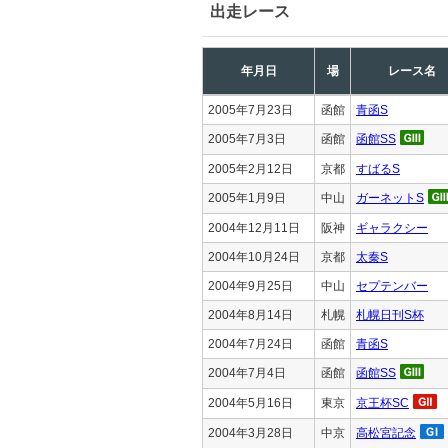
出走レース
年月日
場
レース名
2005年7月23日
函館
青函S
2005年7月3日
函館
函館SS
2005年2月12日
京都
すばるS
2005年1月9日
中山
ガーネットS
2004年12月11日
阪神
ギャラクシー
2004年10月24日
京都
太秦S
2004年9月25日
中山
セプテンバー
2004年8月14日
札幌
札幌日刊S杯
2004年7月24日
函館
青函S
2004年7月4日
函館
函館SS
2004年5月16日
東京
京王杯SC
2004年3月28日
中京
高松宮記念