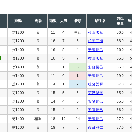
負担
距離
馬場
頭数
人気
着順
騎手名
馬
重量
芝1200
良
11
4
中止
横山 典弘
56.0
4
芝1200
良
16
7
6
松岡 正海
56.0
4
ダ1400
良
16
5
4
安藤 勝己
56.0
4
ダ1200
良
16
5
7
横山 典弘
56.0
5
ダ1400
良
11
1
3
安藤 勝己
56.0
4
ダ1400
良
11
6
1
安藤 勝己
59.0
4
芝1200
良
14
1
2
後藤 浩輝
57.0
4
芝1200
良
15
5
6
菊沢 隆徳
55.0
4
芝1200
良
14
4
5
安藤 勝己
56.0
4
芝1200
良
15
4
8
安藤 勝己
56.0
4
芝1400
稍重
18
12
14
安藤 勝己
57.0
4
芝1200
良
18
7
6
藤田 伸二
57.0
4