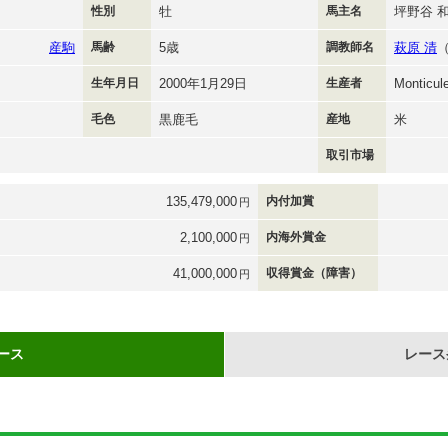
性別
牡
馬主名
坪野谷 
産駒
馬齢
5歳
調教師名
萩原 清
生年月日
2000年1月29日
生産者
Monticul
毛色
黒鹿毛
産地
米
取引市場
135,479,000
内付加賞
円
2,100,000
内海外賞金
円
41,000,000
収得賞金（障害）
円
ース
レース