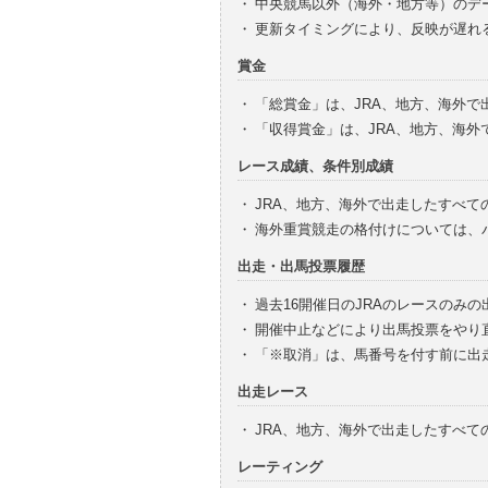
・
中央競馬以外（海外・地方等）のデ
・
更新タイミングにより、反映が遅れ
賞金
・
「総賞金」は、JRA、地方、海外
・
「収得賞金」は、JRA、地方、海
レース成績、条件別成績
・
JRA、地方、海外で出走したすべて
・
海外重賞競走の格付けについては、
出走・出馬投票履歴
・
過去16開催日のJRAのレースのみ
・
開催中止などにより出馬投票をやり
・
「※取消」は、馬番号を付す前に出
出走レース
・
JRA、地方、海外で出走したすべ
レーティング