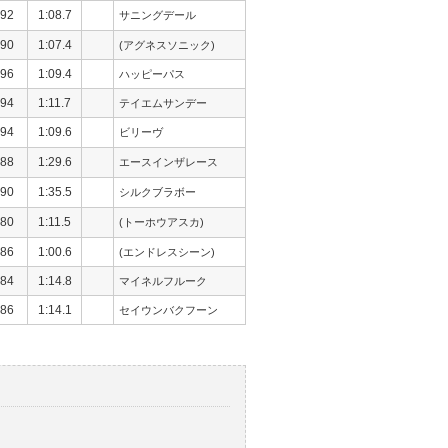
92
1:08.7
サニングデール
90
1:07.4
(アグネスソニック)
96
1:09.4
ハッピーパス
94
1:11.7
テイエムサンデー
94
1:09.6
ビリーヴ
88
1:29.6
エースインザレース
90
1:35.5
シルクブラボー
80
1:11.5
(トーホウアスカ)
86
1:00.6
(エンドレスシーン)
84
1:14.8
マイネルフルーク
86
1:14.1
セイウンバクフーン