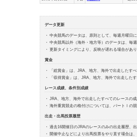
データ更新
・
中央競馬のデータは、原則として、毎週月曜日に
・
中央競馬以外（海外・地方等）のデータは、毎週
・
更新タイミングにより、反映が遅れる場合があり
賞金
・
「総賞金」は、JRA、地方、海外で出走したす
・
「収得賞金」は、JRA、地方、海外で出走した
レース成績、条件別成績
・
JRA、地方、海外で出走したすべてのレースの
・
海外重賞競走の格付けについては、パートⅠの競
出走・出馬投票履歴
・
過去16開催日のJRAのレースのみの出走履歴、
・
開催中止などにより出馬投票をやり直す場合は、