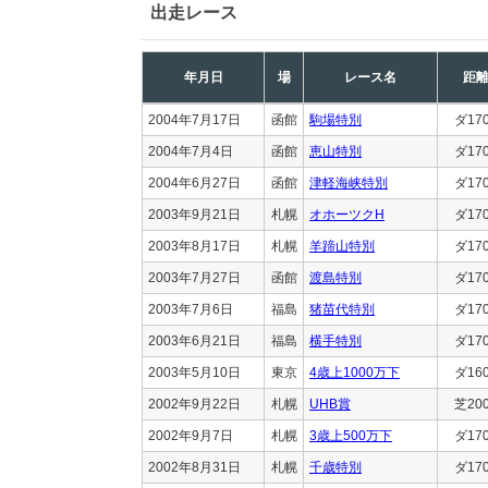
出走レース
年月日
場
レース名
距
2004年7月17日
函館
駒場特別
ダ17
2004年7月4日
函館
恵山特別
ダ17
2004年6月27日
函館
津軽海峡特別
ダ17
2003年9月21日
札幌
オホーツクH
ダ17
2003年8月17日
札幌
羊蹄山特別
ダ17
2003年7月27日
函館
渡島特別
ダ17
2003年7月6日
福島
猪苗代特別
ダ17
2003年6月21日
福島
横手特別
ダ17
2003年5月10日
東京
4歳上1000万下
ダ16
2002年9月22日
札幌
UHB賞
芝20
2002年9月7日
札幌
3歳上500万下
ダ17
2002年8月31日
札幌
千歳特別
ダ17