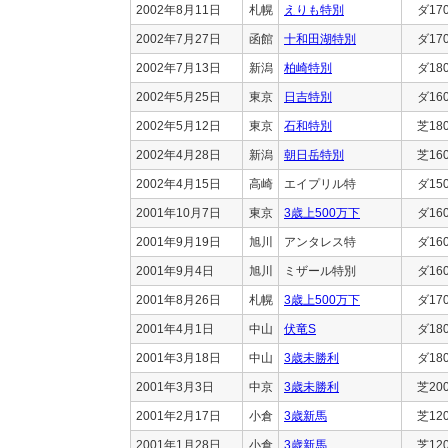
2002年8月11日
札幌
えりも特別
ダ17
2002年7月27日
函館
十和田湖特別
ダ17
2002年7月13日
新潟
柏崎特別
ダ18
2002年5月25日
東京
日吉特別
ダ16
2002年5月12日
東京
石和特別
芝18
2002年4月28日
新潟
朝日岳特別
芝16
2002年4月15日
高崎
エイプリル特
ダ15
2001年10月7日
東京
3歳上500万下
ダ16
2001年9月19日
旭川
アンタレス特
ダ16
2001年9月4日
旭川
ミザール特別
ダ16
2001年8月26日
札幌
3歳上500万下
ダ17
2001年4月1日
中山
伏竜S
ダ18
2001年3月18日
中山
3歳未勝利
ダ18
2001年3月3日
中京
3歳未勝利
芝20
2001年2月17日
小倉
3歳新馬
芝12
2001年1月28日
小倉
3歳新馬
芝12