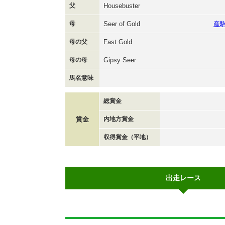
父
Housebuster
母
Seer of Gold
産
母の父
Fast Gold
母の母
Gipsy Seer
馬名意味
総賞金
賞金
内地方賞金
収得賞金（平地）
出走レース