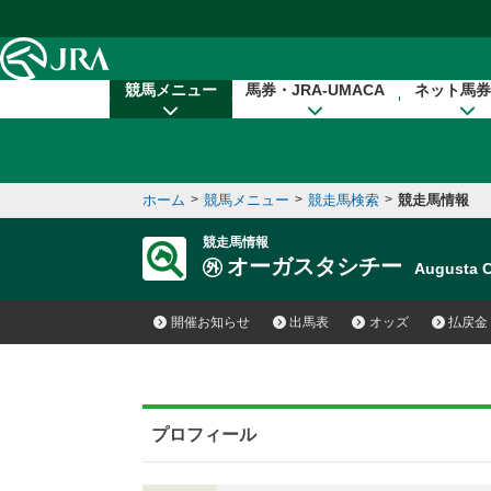
本文へ移動する
競馬メニュー
馬券・JRA-UMACA
ネット馬券
ホーム
>
競馬メニュー
>
競走馬検索
>
競走馬情報
競走馬情報
オーガスタシチー
Augusta 
開催お知らせ
出馬表
オッズ
払戻金
プロフィール