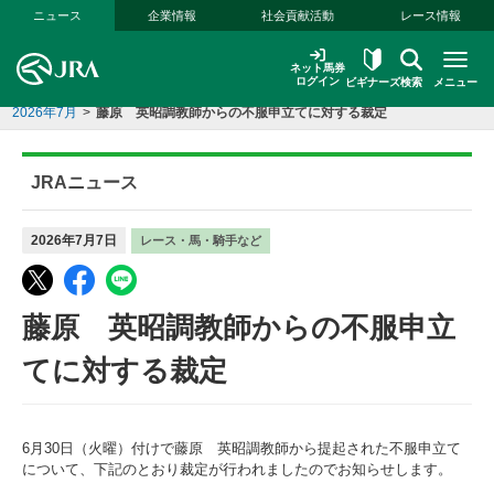
本文へ移動する
ニュース
企業情報
社会貢献活動
レース情報
ネット馬券
ログイン
ビギナーズ
検索
メニュー
2026年7月
>
藤原 英昭調教師からの不服申立てに対する裁定
JRAニュース
2026年7月7日
レース・馬・騎手など
藤原 英昭調教師からの不服申立
てに対する裁定
6月30日（火曜）付けで藤原 英昭調教師から提起された不服申立て
について、下記のとおり裁定が行われましたのでお知らせします。