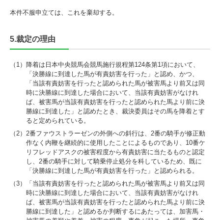
本件不服申立ては、これを棄却する。
5.裁定の理由
（1）
降着は日本中央競馬会競馬施行規程第124条第1項において、
「決勝線に到達した馬が有責妨害を行った」と認め、かつ、
「当該有責妨害を行ったと認められた馬が被害馬より前又は同
時に決勝線に到達した場合において、当該有責妨害がなけれ
ば、被害馬が当該有責妨害を行ったと認められた馬より前に決
勝線に到達した」と認めたとき、裁決委員はその馬を降着とす
ると定められている。
（2）
2番ファウストラーゼンの外側への斜行は、2番の騎手が修正動
作なく内鞭を継続的に使用したことによるものであり、10番ケ
リフレッドアスクの被害程度から有責妨害に当たるものと認定
し、2番の騎手に対して騎乗停止処分を科しているため、既に
「決勝線に到達した馬が有責妨害を行った」と認められる。
（3）
「当該有責妨害を行ったと認められた馬が被害馬より前又は同
時に決勝線に到達した場合において、当該有責妨害がなけれ
ば、被害馬が当該有責妨害を行ったと認められた馬より前に決
勝線に到達した」と認めるか判断するにあたっては、加害馬・