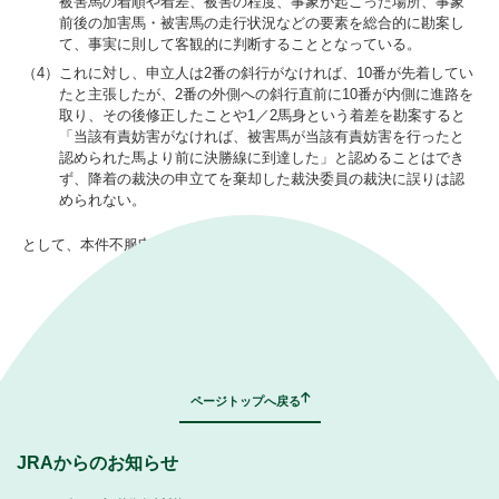
被害馬の着順や着差、被害の程度、事象が起こった場所、事象
前後の加害馬・被害馬の走行状況などの要素を総合的に勘案し
て、事実に則して客観的に判断することとなっている。
（4）
これに対し、申立人は2番の斜行がなければ、10番が先着してい
たと主張したが、2番の外側への斜行直前に10番が内側に進路を
取り、その後修正したことや1／2馬身という着差を勘案すると
「当該有責妨害がなければ、被害馬が当該有責妨害を行ったと
認められた馬より前に決勝線に到達した」と認めることはでき
ず、降着の裁決の申立てを棄却した裁決委員の裁決に誤りは認
められない。
として、本件不服申立ては棄却された。
｜
表示モード：
ＰＣ
スマートフォン
ページトップへ戻る
JRAからのお知らせ