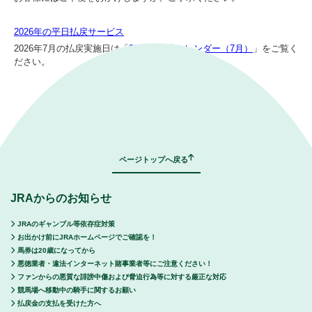
2026年の平日払戻サービス
2026年7月の払戻実施日は「
2026年払戻カレンダー（7月）
」をご覧く
ださい。
｜
表示モード：
ＰＣ
スマートフォン
ページトップへ戻る
JRAからのお知らせ
JRAのギャンブル等依存症対策
お出かけ前にJRAホームページでご確認を！
馬券は20歳になってから
悪徳業者・違法インターネット賭事業者等にご注意ください！
ファンからの悪質な誹謗中傷および脅迫行為等に対する厳正な対応
競馬場へ移動中の騎手に関するお願い
払戻金の支払を受けた方へ