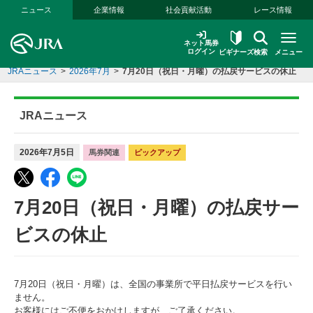
本文へ移動する
ニュース
企業情報
社会貢献活動
レース情報
ネット馬券
ログイン
ビギナーズ
検索
メニュー
JRAニュース
>
2026年7月
>
7月20日（祝日・月曜）の払戻サービスの休止
JRAニュース
2026年7月5日
馬券関連
ピックアップ
7月20日（祝日・月曜）の払戻サー
ビスの休止
7月20日（祝日・月曜）は、全国の事業所で平日払戻サービスを行い
ません。
お客様にはご不便をおかけしますが、ご了承ください。